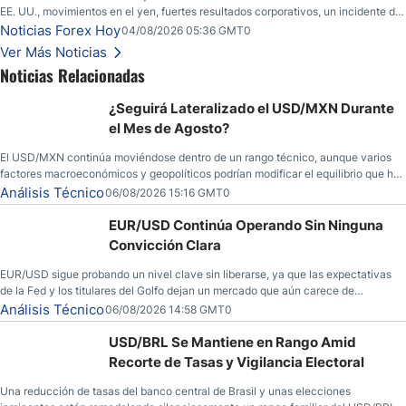
EE. UU., movimientos en el yen, fuertes resultados corporativos, un incidente de
seguridad en Bitcoin y nuevas señales desde el mercado del petróleo.
Noticias Forex Hoy
04/08/2026 05:36 GMT0
Ver Más Noticias
Noticias Relacionadas
¿Seguirá Lateralizado el USD/MXN Durante
el Mes de Agosto?
El USD/MXN continúa moviéndose dentro de un rango técnico, aunque varios
factores macroeconómicos y geopolíticos podrían modificar el equilibrio que ha
dominado al mercado en las últimas semanas.
Análisis Técnico
06/08/2026 15:16 GMT0
EUR/USD Continúa Operando Sin Ninguna
Convicción Clara
EUR/USD sigue probando un nivel clave sin liberarse, ya que las expectativas
de la Fed y los titulares del Golfo dejan un mercado que aún carece de
convicción real.
Análisis Técnico
06/08/2026 14:58 GMT0
USD/BRL Se Mantiene en Rango Amid
Recorte de Tasas y Vigilancia Electoral
Una reducción de tasas del banco central de Brasil y unas elecciones