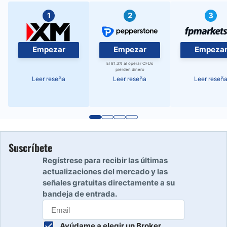
1
2
3
Empezar
Empezar
Empeza
El 81.3% al operar CFDs
pierden dinero
Leer reseña
Leer reseña
Leer reseñ
Suscríbete
Regístrese para recibir las últimas
actualizaciones del mercado y las
señales gratuitas directamente a su
bandeja de entrada.
Ayúdame a elegir un Broker