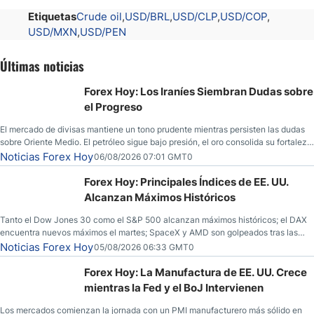
Etiquetas
Crude oil
USD/BRL
USD/CLP
USD/COP
USD/MXN
USD/PEN
Últimas noticias
Forex Hoy: Los Iraníes Siembran Dudas sobre
el Progreso
El mercado de divisas mantiene un tono prudente mientras persisten las dudas
sobre Oriente Medio. El petróleo sigue bajo presión, el oro consolida su fortaleza
y los operadores esperan nuevas referencias económicas desde Estados
Noticias Forex Hoy
06/08/2026 07:01 GMT0
Unidos.
Forex Hoy: Principales Índices de EE. UU.
Alcanzan Máximos Históricos
Tanto el Dow Jones 30 como el S&P 500 alcanzan máximos históricos; el DAX
encuentra nuevos máximos el martes; SpaceX y AMD son golpeados tras las
llamadas de ganancias; el petróleo crudo cae por debajo de los $80 con nuevas
Noticias Forex Hoy
05/08/2026 06:33 GMT0
esperanzas; el dólar estadounidense continúa intentando estabilizarse frente al
yen; el peso mexicano ve un repunte a medida que las tasas caen en EE. UU.
Forex Hoy: La Manufactura de EE. UU. Crece
mientras la Fed y el BoJ Intervienen
Los mercados comienzan la jornada con un PMI manufacturero más sólido en