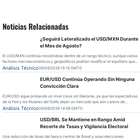
Noticias Relacionadas
¿Seguirá Lateralizado el USD/MXN Durante
el Mes de Agosto?
El USD/MXN continúa moviéndose dentro de un rango técnico, aunque varios
factores macroeconómicos y geopolíticos podrían modificar el equilibrio que
ha dominado al mercado en las últimas semanas.
Análisis Técnico
06/08/2026 15:16 GMT0
EUR/USD Continúa Operando Sin Ninguna
Convicción Clara
EUR/USD sigue probando un nivel clave sin liberarse, ya que las expectativas
de la Fed y los titulares del Golfo dejan un mercado que aún carece de
convicción real.
Análisis Técnico
06/08/2026 14:58 GMT0
USD/BRL Se Mantiene en Rango Amid
Recorte de Tasas y Vigilancia Electoral
Una reducción de tasas del banco central de Brasil y unas elecciones