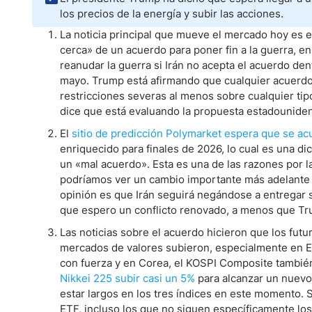
Ecuador
los precios de la energía y subir las acciones.
Paraguay
Nasdaq 100
S&P 500
La noticia principal que mueve el mercado hoy es 
Peru
IBEX 35
Todos los í
cerca» de un acuerdo para poner fin a la guerra, e
Panama
reanudar la guerra si Irán no acepta el acuerdo d
Acciones
mayo. Trump está afirmando que cualquier acuerdo 
Latinoamérica
restricciones severas al menos sobre cualquier tip
Nvidia (NVDA)
Mercado Lib
Bolivia
dice que está evaluando la propuesta estadouniden
Banco Santander (SAN)
Todas las A
Nicaragua
El
sitio de predicción Polymarket espera que se ac
Estados Unidos
enriquecido para finales de 2026, lo cual es una 
un «mal acuerdo». Esta es una de las razones por 
podríamos ver un cambio importante más adelante s
opinión es que Irán seguirá negándose a entregar 
que espero un conflicto renovado, a menos que Tr
Las noticias sobre el acuerdo hicieron que los fut
mercados de valores subieron, especialmente en 
con fuerza y en Corea, el KOSPI Composite tambié
Nikkei 225 subir casi un 5%
para alcanzar un nuevo
estar largos en los tres índices en este momento. 
ETF, incluso los que no siguen específicamente los 