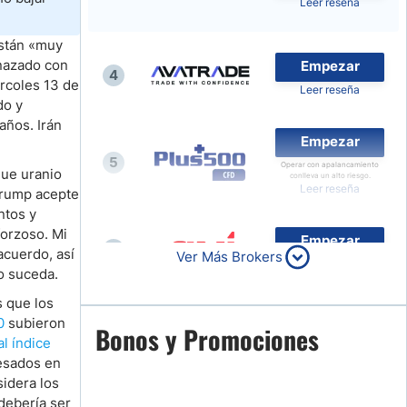
Leer reseña
Compara Brokers de Forex
están «muy
Noticias de Brokers
enazado con
Empezar
4
rcoles 13 de
Leer reseña
do y
años. Irán
Empezar
5
Operar con apalancamiento
gue uranio
conlleva un alto riesgo.
Leer reseña
Trump acepte
ntos y
forzoso. Mi
Empezar
6
acuerdo, así
Ver Más Brokers
Leer reseña
o suceda.
s que los
0
subieron
Empezar
Bonos y Promociones
7
al índice
Leer reseña
esados en
sidera los
 debería ser