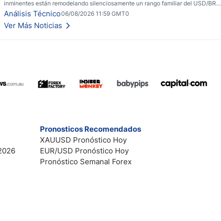
inminentes están remodelando silenciosamente un rango familiar del USD/BRL.
Una reducción de tasas por parte del banco central de Brasil y unas elecciones
Análisis Técnico
06/08/2026 11:59 GMT0
inminentes están remodelando silenciosamente un rango familiar del USD/BRL.
Ver Más Noticias
Esto es lo que los traders están observando a continuación.
Pronosticos Recomendados
XAUUSD Pronóstico Hoy
2026
EUR/USD Pronóstico Hoy
Pronóstico Semanal Forex