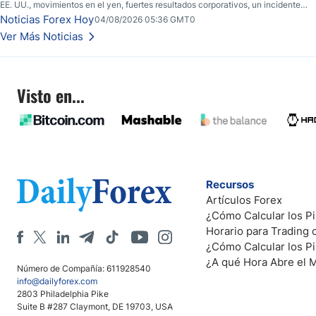
EE. UU., movimientos en el yen, fuertes resultados corporativos, un incidente
de seguridad en Bitcoin y nuevas señales desde el mercado del petróleo.
Noticias Forex Hoy
04/08/2026 05:36 GMT0
Ver Más Noticias
Visto en...
Recursos
Artículos Forex
¿Cómo Calcular los Pi
Horario para Trading
¿Cómo Calcular los P
¿A qué Hora Abre el 
Número de Compañía: 611928540
info@dailyforex.com
2803 Philadelphia Pike
Suite B #287 Claymont, DE 19703, USA