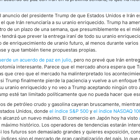
el anuncio del presidente Trump de que Estados Unidos e Irán 
ndices
n el que Irán renunciaría a su uranio enriquecido. Trump ha am
entro de un plazo de una semana, que presumiblemente es el mié
tendrá que prever la entrega iraní de todo su uranio enriqueci
o de enriquecimiento de uranio futuro, al menos durante varios 
re (MELI)
se y que también tiene propuestas propias.
cciones
uerde un acuerdo de paz en julio
, pero no prevé que Irán entre
dicotomía interesante. Parece que el mercado ahora espera que 
las que creo que el mercado ha malinterpretado los acontecimie
i Trump finalmente pierde la paciencia y vuelve a un enfoque 
su uranio enriquecido y no veo a Trump aceptando ningún otro 
ump esté tan limitado políticamente que no pueda hacer que es
uros de petróleo crudo y gasolina cayeran bruscamente, mientra
Estados Unidos, donde
el índice S&P 500
y
el índice NASDAQ 10
n alcanzó un nuevo máximo. El comercio en Japón hoy ha visto
 máximo histórico. Los operadores de tendencias estarán inter
Si los futuros son demasiado grandes y quieres exposición, con
índices sino el mercado de gran capitalización del país, lo que