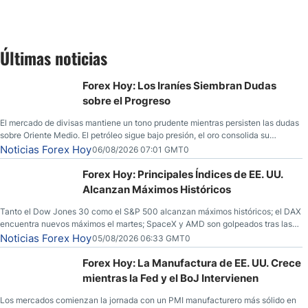
Últimas noticias
Forex Hoy: Los Iraníes Siembran Dudas
sobre el Progreso
El mercado de divisas mantiene un tono prudente mientras persisten las dudas
sobre Oriente Medio. El petróleo sigue bajo presión, el oro consolida su
fortaleza y los operadores esperan nuevas referencias económicas desde
Noticias Forex Hoy
06/08/2026 07:01 GMT0
Estados Unidos.
Forex Hoy: Principales Índices de EE. UU.
Alcanzan Máximos Históricos
Tanto el Dow Jones 30 como el S&P 500 alcanzan máximos históricos; el DAX
encuentra nuevos máximos el martes; SpaceX y AMD son golpeados tras las
llamadas de ganancias; el petróleo crudo cae por debajo de los $80 con
Noticias Forex Hoy
05/08/2026 06:33 GMT0
nuevas esperanzas; el dólar estadounidense continúa intentando estabilizarse
frente al yen; el peso mexicano ve un repunte a medida que las tasas caen en
Forex Hoy: La Manufactura de EE. UU. Crece
EE. UU.
mientras la Fed y el BoJ Intervienen
Los mercados comienzan la jornada con un PMI manufacturero más sólido en