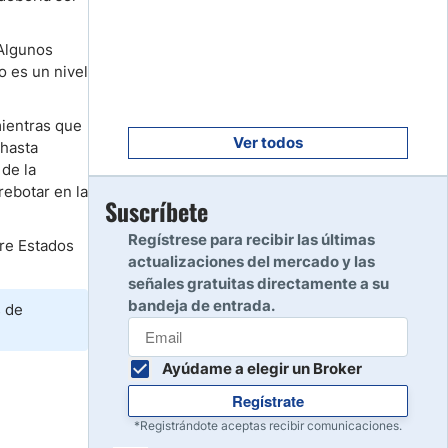
Empezar
8
Leer reseña
 Algunos
o es un nivel
Empezar
9
mientras que
Leer reseña
Ver todos
 hasta
de la
rebotar en la
Empezar
Suscríbete
10
Leer reseña
Regístrese para recibir las últimas
tre Estados
actualizaciones del mercado y las
señales gratuitas directamente a su
bandeja de entrada.
s de
Ayúdame a elegir un Broker
Regístrate
*Registrándote aceptas recibir comunicaciones.