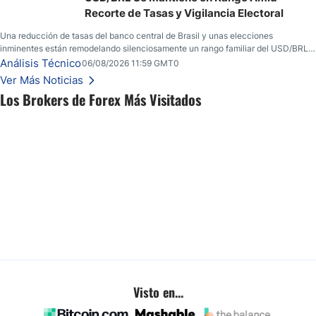
Recorte de Tasas y Vigilancia Electoral
Una reducción de tasas del banco central de Brasil y unas elecciones
inminentes están remodelando silenciosamente un rango familiar del USD/BRL.
Una reducción de tasas por parte del banco central de Brasil y unas elecciones
Análisis Técnico
06/08/2026 11:59 GMT0
inminentes están remodelando silenciosamente un rango familiar del USD/BRL.
Ver Más Noticias
Esto es lo que los traders están observando a continuación.
Los Brokers de Forex Más Visitados
Visto en...