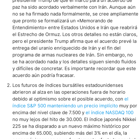
presidente Trump de que el marco para un acuerdo de
paz ha sido acordado verbalmente con Irán. Aunque aún
no se ha firmado nada formalmente, se cree ampliamente
que pronto se formalizará un «Memorando de
Entendimiento» entre Estados Unidos e Irán que reabrirá
el Estrecho de Ormuz. Los otros detalles no están claros,
pero el presidente Trump afirma que el acuerdo prevé la
entrega del uranio enriquecido de Irán y el fin del
programa de armas nucleares de Irán. Sin embargo, no
se ha acordado nada y los detalles siguen siendo fluidos
y difíciles de concretar. Es importante recordar que este
acuerdo aún podría fracasar.
Los futuros de índices bursátiles estadounidenses
abrieron al alza en las operaciones fuera de horario
debido al optimismo sobre el posible acuerdo, con
el
índice S&P 500 manteniendo un precio implícito
muy por
encima del nivel clave de 7.500 y
el índice NASDAQ 100
no muy lejos del hito de 30.000. El índice japonés Nikkei
225 se ha disparado a un nuevo máximo histórico por
encima de 65.000, subiendo más del 3% en el día, la