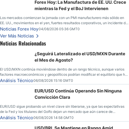
yen; el peso mexicano ve un repunte a medida que las tasas caen en EE. UU.
Forex Hoy: La Manufactura de EE. UU. Crece
mientras la Fed y el BoJ Intervienen
Los mercados comienzan la jornada con un PMI manufacturero más sólido en
EE. UU., movimientos en el yen, fuertes resultados corporativos, un incidente de
seguridad en Bitcoin y nuevas señales desde el mercado del petróleo.
Noticias Forex Hoy
04/08/2026 05:36 GMT0
Ver Más Noticias
Noticias Relacionadas
¿Seguirá Lateralizado el USD/MXN Durante
el Mes de Agosto?
El USD/MXN continúa moviéndose dentro de un rango técnico, aunque varios
factores macroeconómicos y geopolíticos podrían modificar el equilibrio que ha
dominado al mercado en las últimas semanas.
Análisis Técnico
06/08/2026 15:16 GMT0
EUR/USD Continúa Operando Sin Ninguna
Convicción Clara
EUR/USD sigue probando un nivel clave sin liberarse, ya que las expectativas
de la Fed y los titulares del Golfo dejan un mercado que aún carece de
convicción real.
Análisis Técnico
06/08/2026 14:58 GMT0
USD/BRL Se Mantiene en Rango Amid