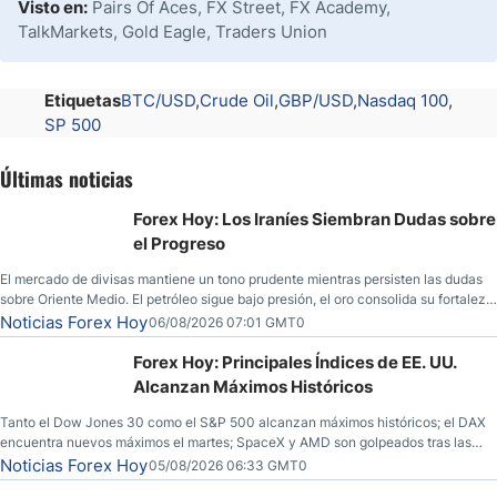
Visto en:
Pairs Of Aces, FX Street, FX Academy,
TalkMarkets, Gold Eagle, Traders Union
Etiquetas
BTC/USD
Crude Oil
GBP/USD
Nasdaq 100
SP 500
Últimas noticias
Forex Hoy: Los Iraníes Siembran Dudas sobre
el Progreso
El mercado de divisas mantiene un tono prudente mientras persisten las dudas
sobre Oriente Medio. El petróleo sigue bajo presión, el oro consolida su fortaleza
y los operadores esperan nuevas referencias económicas desde Estados
Noticias Forex Hoy
06/08/2026 07:01 GMT0
Unidos.
Forex Hoy: Principales Índices de EE. UU.
Alcanzan Máximos Históricos
Tanto el Dow Jones 30 como el S&P 500 alcanzan máximos históricos; el DAX
encuentra nuevos máximos el martes; SpaceX y AMD son golpeados tras las
llamadas de ganancias; el petróleo crudo cae por debajo de los $80 con nuevas
Noticias Forex Hoy
05/08/2026 06:33 GMT0
esperanzas; el dólar estadounidense continúa intentando estabilizarse frente al