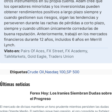
otros instrumentos en su propia cuenta. Adam cree que
los operadores minoristas y los inversionistas pueden
obtener rendimientos positivos a largo plazo siempre y
cuando gestionen sus riesgos, sigan las tendencias y
perseveren durante las rachas de pérdidas a corto plazo,
siempre y cuando utilicen únicamente corredurías de
buena reputación. Anteriormente, trabajó en los mercados
financieros durante 12 años, incluidos 6 años en Merrill
Lynch.
Visto en:
Pairs Of Aces, FX Street, FX Academy,
TalkMarkets, Gold Eagle, Traders Union
Etiquetas
Crude Oil
Nasdaq 100
SP 500
Últimas noticias
Forex Hoy: Los Iraníes Siembran Dudas sobre
el Progreso
El mercado de divisas mantiene un tono prudente mientras persisten las dudas
sobre Oriente Medio. El petróleo sigue bajo presión, el oro consolida su fortaleza