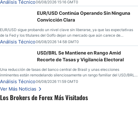
dominado al mercado en las últimas semanas.
Análisis Técnico
06/08/2026 15:16 GMT0
EUR/USD Continúa Operando Sin Ninguna
Convicción Clara
EUR/USD sigue probando un nivel clave sin liberarse, ya que las expectativas
de la Fed y los titulares del Golfo dejan un mercado que aún carece de
convicción real.
Análisis Técnico
06/08/2026 14:58 GMT0
USD/BRL Se Mantiene en Rango Amid
Recorte de Tasas y Vigilancia Electoral
Una reducción de tasas del banco central de Brasil y unas elecciones
inminentes están remodelando silenciosamente un rango familiar del USD/BRL.
Una reducción de tasas por parte del banco central de Brasil y unas elecciones
Análisis Técnico
06/08/2026 11:59 GMT0
inminentes están remodelando silenciosamente un rango familiar del USD/BRL.
Ver Más Noticias
Esto es lo que los traders están observando a continuación.
Los Brokers de Forex Más Visitados