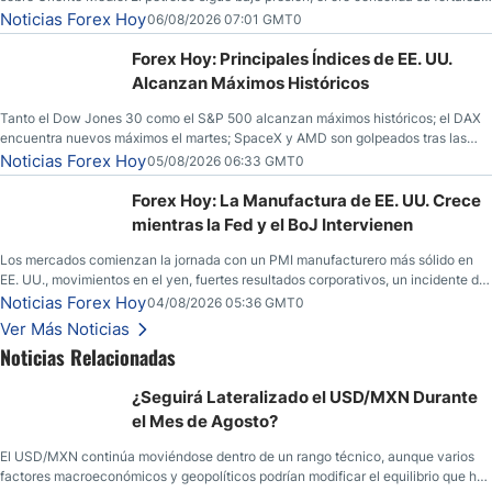
y los operadores esperan nuevas referencias económicas desde Estados
Noticias Forex Hoy
06/08/2026 07:01 GMT0
Unidos.
Forex Hoy: Principales Índices de EE. UU.
Alcanzan Máximos Históricos
Tanto el Dow Jones 30 como el S&P 500 alcanzan máximos históricos; el DAX
encuentra nuevos máximos el martes; SpaceX y AMD son golpeados tras las
llamadas de ganancias; el petróleo crudo cae por debajo de los $80 con nuevas
Noticias Forex Hoy
05/08/2026 06:33 GMT0
esperanzas; el dólar estadounidense continúa intentando estabilizarse frente al
yen; el peso mexicano ve un repunte a medida que las tasas caen en EE. UU.
Forex Hoy: La Manufactura de EE. UU. Crece
mientras la Fed y el BoJ Intervienen
Los mercados comienzan la jornada con un PMI manufacturero más sólido en
EE. UU., movimientos en el yen, fuertes resultados corporativos, un incidente de
seguridad en Bitcoin y nuevas señales desde el mercado del petróleo.
Noticias Forex Hoy
04/08/2026 05:36 GMT0
Ver Más Noticias
Noticias Relacionadas
¿Seguirá Lateralizado el USD/MXN Durante
el Mes de Agosto?
El USD/MXN continúa moviéndose dentro de un rango técnico, aunque varios
factores macroeconómicos y geopolíticos podrían modificar el equilibrio que ha