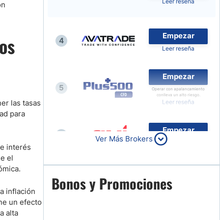
Leer reseña
ón
Noticias de Brokers
Empezar
os
4
Leer reseña
Empezar
5
Operar con apalancamiento
conlleva un alto riesgo.
er las tasas
Leer reseña
dad para
Empezar
6
Ver Más Brokers
Leer reseña
de interés
e el
ómica.
Empezar
Bonos y Promociones
7
Leer reseña
a inflación
ene un efecto
a alta