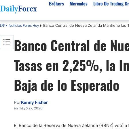
Brókers
Mercados
Libro De Trading Gr
Banco Central de Nueva Zelanda Mantiene las Ta
Noticias Forex Hoy
DF
Mejores Brokers por País
Activos populares
Acerca de DailyForex
Tipos
Banco Central de Nue
España
Sobre Nosotros
Broke
Divisas
Argentina
Política editorial
Broke
USD/MXN
USD/JPY
Tasas en 2,25%, la In
Rep. Dominicana
Cómo generamos ingresos
Broke
EUR/USD
USD/COP
Mexico
Nuestra metodología
Broke
USD/PEN
Todas las D
Colombia
Índice de confianza
Broke
Baja de lo Esperado
Materias Primas
Costa Rica
Por qué confiar en nosotros
Broke
Venezuela
Precio del Cafe
Precio del 
Por
Kenny Fisher
Guatemala
Oro (XAU/USD)
Plata (XAG
en mayo 27, 2026
Cuba
Petróleo WTI
Todas las M
El Salvador
El Banco de la Reserva de Nueva Zelanda (RBNZ) votó a fa
Indices