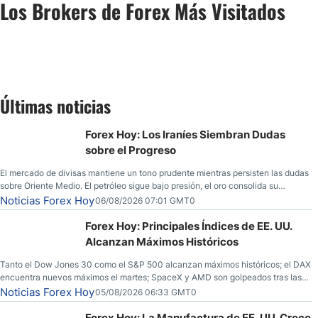
Los Brokers de Forex Más Visitados
Últimas noticias
Forex Hoy: Los Iraníes Siembran Dudas
sobre el Progreso
El mercado de divisas mantiene un tono prudente mientras persisten las dudas
sobre Oriente Medio. El petróleo sigue bajo presión, el oro consolida su
fortaleza y los operadores esperan nuevas referencias económicas desde
Noticias Forex Hoy
06/08/2026 07:01 GMT0
Estados Unidos.
Forex Hoy: Principales Índices de EE. UU.
Alcanzan Máximos Históricos
Tanto el Dow Jones 30 como el S&P 500 alcanzan máximos históricos; el DAX
encuentra nuevos máximos el martes; SpaceX y AMD son golpeados tras las
llamadas de ganancias; el petróleo crudo cae por debajo de los $80 con
Noticias Forex Hoy
05/08/2026 06:33 GMT0
nuevas esperanzas; el dólar estadounidense continúa intentando estabilizarse
frente al yen; el peso mexicano ve un repunte a medida que las tasas caen en
Forex Hoy: La Manufactura de EE. UU. Crece