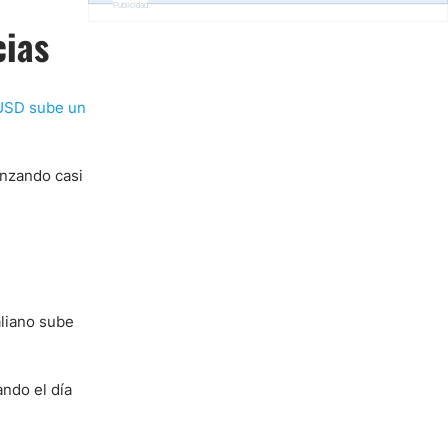
Publicidad
cias
/USD sube un
anzando casi
aliano sube
ando el día