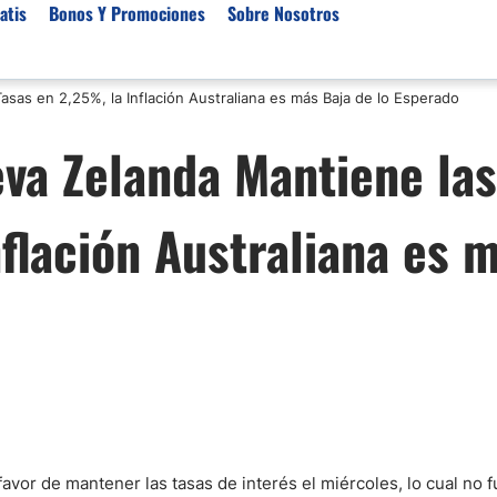
atis
Bonos Y Promociones
Sobre Nosotros
sas en 2,25%, la Inflación Australiana es más Baja de lo Esperado
 de Broker
Empresas de Fondeo
Noticias del Mercados
va Zelanda Mantiene las
rs Regulados
Lista de Mejores Prop F
Análisis Forex
rs Para Scalping
Empresas de Fondeo en
Señales Forex Gratis
flación Australiana es 
Unidos
r Oro
El Oro va a Subir o Baja
Empresas de Fondeo de
rs de Trading Automático
Tendencia Euro Próxim
ivisas
r para Metatrader 4
Noticias Forex Diarias
rs por Categoría
Mercado de Acciones 
Cacao
/USD)
aterias Primas
vor de mantener las tasas de interés el miércoles, lo cual no 