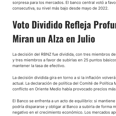
Ecuador
sorpresa para los mercados. El banco central votó a favo
Paraguay
consecutiva, su nivel más bajo desde mayo de 2022.
Nasdaq 100
S&P 500
Peru
IBEX 35
Todos los í
Voto Dividido Refleja Prof
Panama
Acciones
Latinoamérica
Miran un Alza en Julio
Nvidia (NVDA)
Mercado Lib
Bolivia
Banco Santander (SAN)
Todas las A
Nicaragua
La decisión del RBNZ fue dividida, con tres miembros de
Estados Unidos
y tres miembros a favor de subirlas en 25 puntos básicos
mantener la tasa de efectivo.
La decisión dividida gira en torno a si la inflación volve
actual. La declaración de política del Comité de Política
conflicto en Oriente Medio había provocado precios más 
El Banco se enfrenta a un acto de equilibrio: si mantien
podría dispararse y obligar al Banco a subirla de forma m
negativo en el crecimiento económico. Los mercados apue