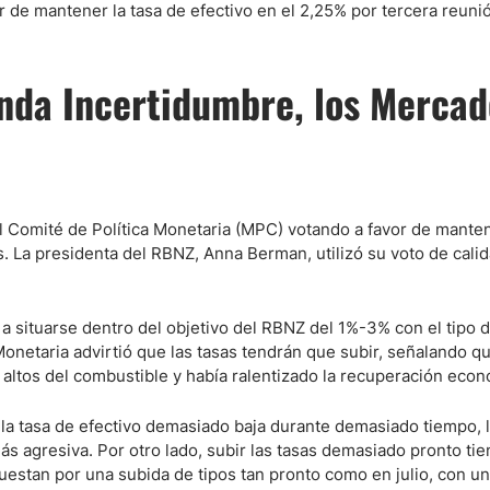
r de mantener la tasa de efectivo en el 2,25% por tercera reuni
ndices
unda Incertidumbre, los Mercad
re (MELI)
cciones
l Comité de Política Monetaria (MPC) votando a favor de manten
. La presidenta del RBNZ, Anna Berman, utilizó su voto de cali
rá a situarse dentro del objetivo del RBNZ del 1%-3% con el tipo 
 Monetaria advirtió que las tasas tendrán que subir, señalando qu
altos del combustible y había ralentizado la recuperación econ
e la tasa de efectivo demasiado baja durante demasiado tiempo, l
ás agresiva. Por otro lado, subir las tasas demasiado pronto ti
stan por una subida de tipos tan pronto como en julio, con un