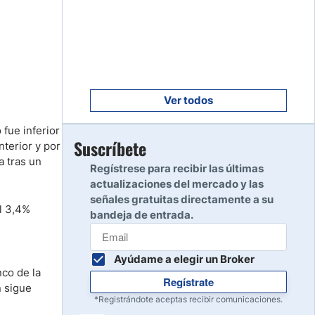
Empezar
8
Leer reseña
Empezar
9
Leer reseña
Ver todos
 fue inferior
Empezar
Suscríbete
nterior y por
10
Leer reseña
a tras un
Regístrese para recibir las últimas
actualizaciones del mercado y las
señales gratuitas directamente a su
l 3,4%
bandeja de entrada.
Ayúdame a elegir un Broker
co de la
Regístrate
n sigue
*Registrándote aceptas recibir comunicaciones.