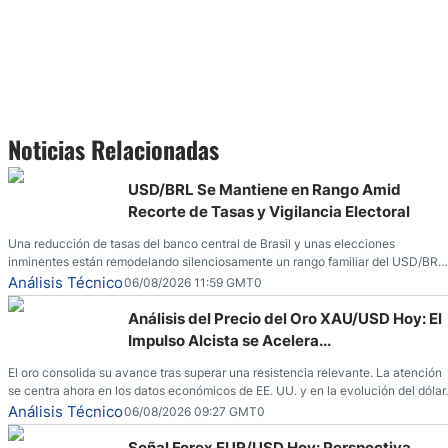
Noticias Relacionadas
USD/BRL Se Mantiene en Rango Amid
Recorte de Tasas y Vigilancia Electoral
Una reducción de tasas del banco central de Brasil y unas elecciones
inminentes están remodelando silenciosamente un rango familiar del USD/BRL.
Una reducción de tasas por parte del banco central de Brasil y unas elecciones
Análisis Técnico
06/08/2026 11:59 GMT0
inminentes están remodelando silenciosamente un rango familiar del USD/BRL.
Esto es lo que los traders están observando a continuación.
Análisis del Precio del Oro XAU/USD Hoy: El
Impulso Alcista se Acelera...
El oro consolida su avance tras superar una resistencia relevante. La atención
se centra ahora en los datos económicos de EE. UU. y en la evolución del dólar.
Análisis Técnico
06/08/2026 09:27 GMT0
Señal Forex EUR/USD Hoy: Perspectiva