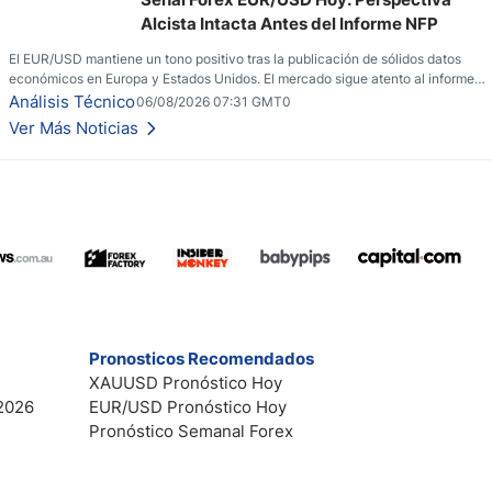
Alcista Intacta Antes del Informe NFP
El EUR/USD mantiene un tono positivo tras la publicación de sólidos datos
económicos en Europa y Estados Unidos. El mercado sigue atento al informe
de empleo estadounidense y a la evolución del escenario geopolítico.
Análisis Técnico
06/08/2026 07:31 GMT0
Ver Más Noticias
Pronosticos Recomendados
XAUUSD Pronóstico Hoy
2026
EUR/USD Pronóstico Hoy
Pronóstico Semanal Forex