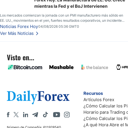
EE. UU.
mientras la Fed y el BoJ Intervienen
Los mercados comienzan la jornada con un PMI manufacturero más sólido en
EE. UU., movimientos en el yen, fuertes resultados corporativos, un incidente
de seguridad en Bitcoin y nuevas señales desde el mercado del petróleo.
Noticias Forex Hoy
04/08/2026 05:36 GMT0
Ver Más Noticias
Visto en...
Recursos
Artículos Forex
¿Cómo Calcular los Pi
Horario para Trading
¿Cómo Calcular los P
¿A qué Hora Abre el 
Número de Compañía: 611928540