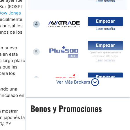
 de ayer fue
Leer reseña
 Sur (KOSPI
Noticias de Brokers
Dow Jones
pecialmente
Empezar
4
 bursátiles
Leer reseña
unos de los
Empezar
un nuevo
5
Operar con apalancamiento
a en esta
conlleva un alto riesgo.
a largo plazo
Leer reseña
s que las
para los
Empezar
6
Ver Más Brokers
Leer reseña
ando una
vinculado en
Empezar
Bonos y Promociones
7
n mostrar
Leer reseña
en japonés la
ZD/JPY