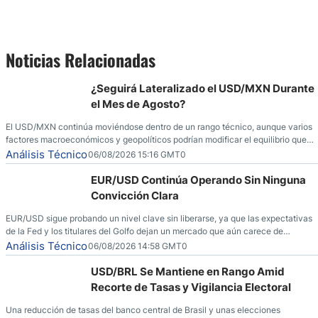
Noticias Relacionadas
¿Seguirá Lateralizado el USD/MXN Durante
el Mes de Agosto?
El USD/MXN continúa moviéndose dentro de un rango técnico, aunque varios
factores macroeconómicos y geopolíticos podrían modificar el equilibrio que
ha dominado al mercado en las últimas semanas.
Análisis Técnico
06/08/2026 15:16 GMT0
EUR/USD Continúa Operando Sin Ninguna
Convicción Clara
EUR/USD sigue probando un nivel clave sin liberarse, ya que las expectativas
de la Fed y los titulares del Golfo dejan un mercado que aún carece de
convicción real.
Análisis Técnico
06/08/2026 14:58 GMT0
USD/BRL Se Mantiene en Rango Amid
Recorte de Tasas y Vigilancia Electoral
Una reducción de tasas del banco central de Brasil y unas elecciones