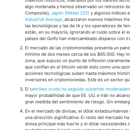
máximos históricos, liderados por los valores tecnol
Ecuador
algo moderada y hemos observado un retroceso baji
Paraguay
Nasdaq 100
S&P 500
Composite),
Japón (Nikkei 225)
y algunos índices 
Peru
IBEX 35
Todos los í
Industrial Average
, alcanzaron nuevos máximos his
las tecnológicas y las de IA y los operadores de t
Panama
Acciones
están, en su mayoría, ignorando el ruido sobre el e
Latinoamérica
países del Golfo han intercambiado disparos con Ir
Nvidia (NVDA)
Mercado Lib
Bolivia
El mercado de las criptomonedas presenta un panor
Banco Santander (SAN)
Todas las A
Nicaragua
mínimo de dos meses cerca de los $65.000. Hay ind
zona, que supuso un punto de inflexión claramente al
Estados Unidos
que confían en el bitcoin verán esto como una opo
acciones tecnológicas suben hasta máximos históric
inversores en criptomonedas. Este es un sector q
El
petróleo crudo ha seguido subiendo moderada
mayor probabilidad de que EE. UU. e Irán no alcan
gran medida del sentimiento de riesgo. Sin embarg
En el mercado de divisas, el dólar estadounidense 
una dirección significativa. El resto del mercado ha
divisa principal más fuerte y el dólar neozelandés