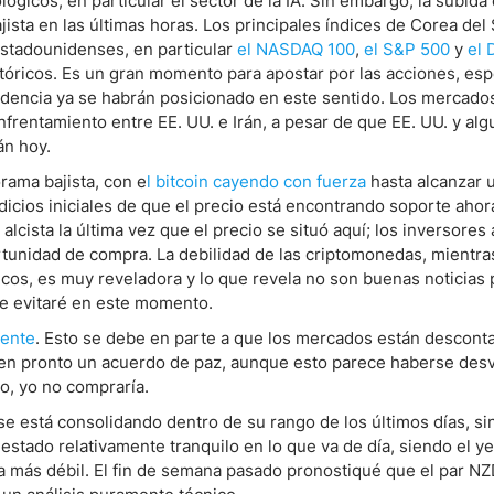
ógicos, en particular el sector de la IA. Sin embargo, la subida
sta en las últimas horas. Los principales índices de Corea del
estadounidenses, en particular
el NASDAQ 100
,
el S&P 500
y
el 
ndices
tóricos. Es un gran momento para apostar por las acciones, es
endencia ya se habrán posicionado en este sentido. Los mercados
nfrentamiento entre EE. UU. e Irán, a pesar de que EE. UU. y alg
án hoy.
re (MELI)
ama bajista, con e
l bitcoin cayendo con fuerza
hasta alcanzar 
cciones
icios iniciales de que el precio está encontrando soporte ahor
cista la última vez que el precio se situó aquí; los inversores 
rtunidad de compra. La debilidad de las criptomonedas, mientra
os, es muy reveladora y lo que revela no son buenas noticias 
ue evitaré en este momento.
mente
. Esto se debe en parte a que los mercados están descont
cen pronto un acuerdo de paz, aunque esto parece haberse des
o, yo no compraría.
se está consolidando dentro de su rango de los últimos días, si
 estado relativamente tranquilo en lo que va de día, siendo el y
 la más débil. El fin de semana pasado pronostiqué que el par N