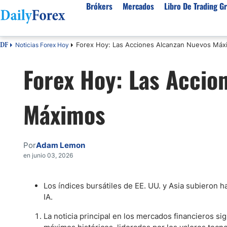
Brókers
Mercados
Libro De Trading Gr
Forex Hoy: Las Acciones Alcanzan Nuevos Máx
Noticias Forex Hoy
DF
Mejores Brokers por País
Activos populares
Acerca de DailyForex
Tipos
Forex Hoy: Las Accio
España
Sobre Nosotros
Broke
Divisas
Argentina
Política editorial
Broke
USD/MXN
USD/JPY
Máximos
Rep. Dominicana
Cómo generamos ingresos
Broke
EUR/USD
USD/COP
Mexico
Nuestra metodología
Broke
USD/PEN
Todas las D
Colombia
Índice de confianza
Broke
Por
Adam Lemon
Materias Primas
Costa Rica
Por qué confiar en nosotros
Broke
en junio 03, 2026
Venezuela
Precio del Cafe
Precio del 
Guatemala
Oro (XAU/USD)
Plata (XAG
Los índices bursátiles de EE. UU. y Asia subieron 
IA.
Cuba
Petróleo WTI
Todas las M
El Salvador
La noticia principal en los mercados financieros s
Indices