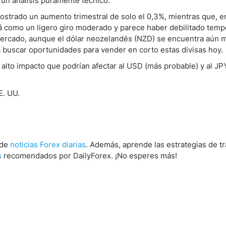
n análisis puramente técnico.
ostrado un aumento trimestral de solo el 0,3%, mientras que, e
á como un ligero giro moderado y parece haber debilitado temp
mercado, aunque el dólar neozelandés (NZD) se encuentra aún m
 buscar oportunidades para vender en corto estas divisas hoy.
 alto impacto que podrían afectar al USD (más probable) y al J
E. UU.
 de
noticias Forex diarias
. Además, aprende las estrategias de t
s
recomendados por DailyForex. ¡No esperes más!