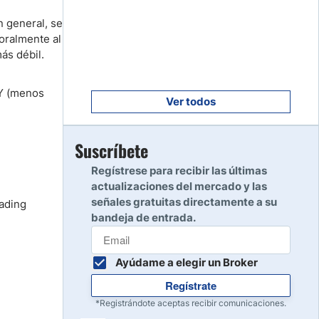
Empezar
8
n general, se
Leer reseña
oralmente al
ás débil.
Empezar
9
PY (menos
Leer reseña
Ver todos
Empezar
Suscríbete
10
Leer reseña
Regístrese para recibir las últimas
actualizaciones del mercado y las
señales gratuitas directamente a su
rading
bandeja de entrada.
Ayúdame a elegir un Broker
Regístrate
*Registrándote aceptas recibir comunicaciones.