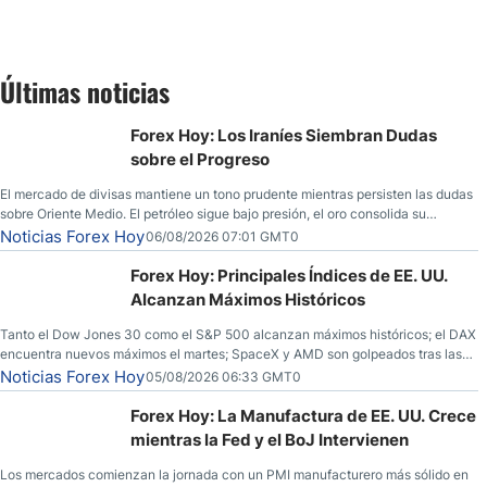
Últimas noticias
Forex Hoy: Los Iraníes Siembran Dudas
sobre el Progreso
El mercado de divisas mantiene un tono prudente mientras persisten las dudas
sobre Oriente Medio. El petróleo sigue bajo presión, el oro consolida su
fortaleza y los operadores esperan nuevas referencias económicas desde
Noticias Forex Hoy
06/08/2026 07:01 GMT0
Estados Unidos.
Forex Hoy: Principales Índices de EE. UU.
Alcanzan Máximos Históricos
Tanto el Dow Jones 30 como el S&P 500 alcanzan máximos históricos; el DAX
encuentra nuevos máximos el martes; SpaceX y AMD son golpeados tras las
llamadas de ganancias; el petróleo crudo cae por debajo de los $80 con
Noticias Forex Hoy
05/08/2026 06:33 GMT0
nuevas esperanzas; el dólar estadounidense continúa intentando estabilizarse
frente al yen; el peso mexicano ve un repunte a medida que las tasas caen en
Forex Hoy: La Manufactura de EE. UU. Crece
EE. UU.
mientras la Fed y el BoJ Intervienen
Los mercados comienzan la jornada con un PMI manufacturero más sólido en