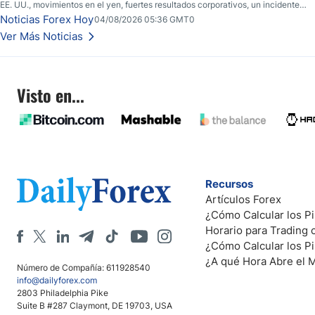
EE. UU., movimientos en el yen, fuertes resultados corporativos, un incidente
de seguridad en Bitcoin y nuevas señales desde el mercado del petróleo.
Noticias Forex Hoy
04/08/2026 05:36 GMT0
Ver Más Noticias
Visto en...
Recursos
Artículos Forex
¿Cómo Calcular los Pi
Horario para Trading
¿Cómo Calcular los P
¿A qué Hora Abre el 
Número de Compañía: 611928540
info@dailyforex.com
2803 Philadelphia Pike
Suite B #287 Claymont, DE 19703, USA