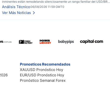
inminentes están remodelando silenciosamente un rango familiar del USD/BRL.
Una reducción de tasas por parte del banco central de Brasil y unas elecciones
Análisis Técnico
06/08/2026 11:59 GMT0
inminentes están remodelando silenciosamente un rango familiar del USD/BRL.
Ver Más Noticias
Esto es lo que los traders están observando a continuación.
Pronosticos Recomendados
XAUUSD Pronóstico Hoy
2026
EUR/USD Pronóstico Hoy
Pronóstico Semanal Forex