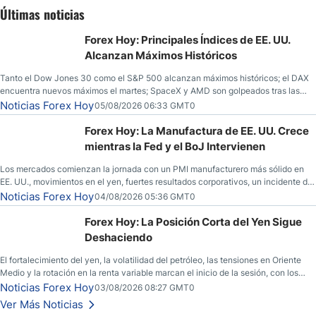
Últimas noticias
Forex Hoy: Principales Índices de EE. UU.
Alcanzan Máximos Históricos
Tanto el Dow Jones 30 como el S&P 500 alcanzan máximos históricos; el DAX
encuentra nuevos máximos el martes; SpaceX y AMD son golpeados tras las
llamadas de ganancias; el petróleo crudo cae por debajo de los $80 con nuevas
Noticias Forex Hoy
05/08/2026 06:33 GMT0
esperanzas; el dólar estadounidense continúa intentando estabilizarse frente al
yen; el peso mexicano ve un repunte a medida que las tasas caen en EE. UU.
Forex Hoy: La Manufactura de EE. UU. Crece
mientras la Fed y el BoJ Intervienen
Los mercados comienzan la jornada con un PMI manufacturero más sólido en
EE. UU., movimientos en el yen, fuertes resultados corporativos, un incidente de
seguridad en Bitcoin y nuevas señales desde el mercado del petróleo.
Noticias Forex Hoy
04/08/2026 05:36 GMT0
Forex Hoy: La Posición Corta del Yen Sigue
Deshaciendo
El fortalecimiento del yen, la volatilidad del petróleo, las tensiones en Oriente
Medio y la rotación en la renta variable marcan el inicio de la sesión, con los
inversores atentos a varios frentes macroeconómicos.
Noticias Forex Hoy
03/08/2026 08:27 GMT0
Ver Más Noticias