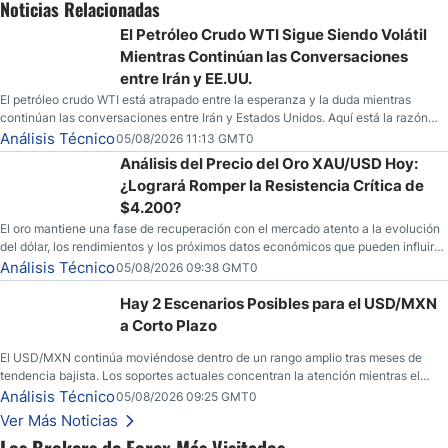
Noticias Relacionadas
El Petróleo Crudo WTI Sigue Siendo Volátil
Mientras Continúan las Conversaciones
entre Irán y EE.UU.
El petróleo crudo WTI está atrapado entre la esperanza y la duda mientras
continúan las conversaciones entre Irán y Estados Unidos. Aquí está la razón
por la que los traders pueden querer pensarlo dos veces antes de tomar partido
Análisis Técnico
05/08/2026 11:13 GMT0
en este momento.
Análisis del Precio del Oro XAU/USD Hoy:
¿Logrará Romper la Resistencia Crítica de
$4.200?
El oro mantiene una fase de recuperación con el mercado atento a la evolución
del dólar, los rendimientos y los próximos datos económicos que pueden influir
en su dirección.
Análisis Técnico
05/08/2026 09:38 GMT0
Hay 2 Escenarios Posibles para el USD/MXN
a Corto Plazo
El USD/MXN continúa moviéndose dentro de un rango amplio tras meses de
tendencia bajista. Los soportes actuales concentran la atención mientras el
mercado busca nuevas referencias.
Análisis Técnico
05/08/2026 09:25 GMT0
Ver Más Noticias