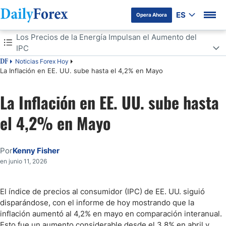
ES
Opera Ahora
Tabla de contenidos
Los Precios de la Energía Impulsan el Aumento del
IPC
Noticias Forex Hoy
DF
Los Precios de la Energía Impulsan el Aumento del IPC
La Inflación en EE. UU. sube hasta el 4,2% en Mayo
Dólar Estadounidense Tranquilo, Mercado de Valores a la Baja tras el
La Inflación en EE. UU. sube hasta
Informe de Inflación
el 4,2% en Mayo
Por
Kenny Fisher
en junio 11, 2026
El índice de precios al consumidor (IPC) de EE. UU. siguió
disparándose, con el informe de hoy mostrando que la
inflación aumentó al 4,2% en mayo en comparación interanual.
Esto fue un aumento considerable desde el 3,8% en abril y