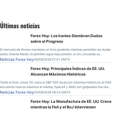
Últimas noticias
Forex Hoy: Los Iraníes Siembran Dudas
sobre el Progreso
El mercado de divisas mantiene un tono prudente mientras persisten las dudas
sobre Oriente Medio. El petróleo sigue bajo presión, el oro consolida su
fortaleza y los operadores esperan nuevas referencias económicas desde
Noticias Forex Hoy
06/08/2026 07:01 GMT0
Estados Unidos.
Forex Hoy: Principales Índices de EE. UU.
Alcanzan Máximos Históricos
Tanto el Dow Jones 30 como el S&P 500 alcanzan máximos históricos; el DAX
encuentra nuevos máximos el martes; SpaceX y AMD son golpeados tras las
llamadas de ganancias; el petróleo crudo cae por debajo de los $80 con
Noticias Forex Hoy
05/08/2026 06:33 GMT0
nuevas esperanzas; el dólar estadounidense continúa intentando estabilizarse
frente al yen; el peso mexicano ve un repunte a medida que las tasas caen en
Forex Hoy: La Manufactura de EE. UU. Crece
EE. UU.
mientras la Fed y el BoJ Intervienen