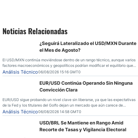
Noticias Relacionadas
¿Seguirá Lateralizado el USD/MXN Durante
el Mes de Agosto?
El USD/MXN continúa moviéndose dentro de un rango técnico, aunque varios
factores macroeconómicos y geopolíticos podrían modificar el equilibrio que
ha dominado al mercado en las últimas semanas.
Análisis Técnico
06/08/2026 15:16 GMT0
EUR/USD Continúa Operando Sin Ninguna
Convicción Clara
EUR/USD sigue probando un nivel clave sin liberarse, ya que las expectativas
de la Fed y los titulares del Golfo dejan un mercado que aún carece de
convicción real.
Análisis Técnico
06/08/2026 14:58 GMT0
USD/BRL Se Mantiene en Rango Amid
Recorte de Tasas y Vigilancia Electoral