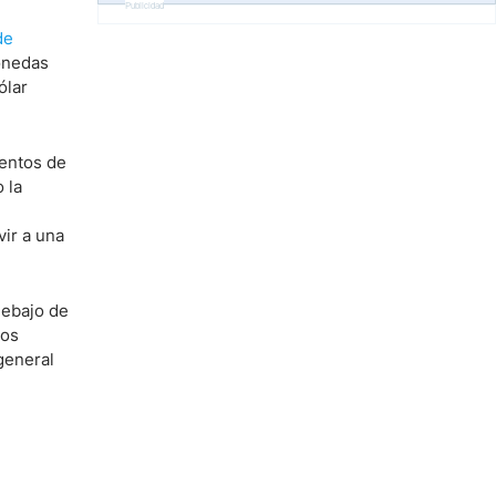
Publicidad
de
monedas
ólar
ientos de
 la
vir a una
debajo de
los
general