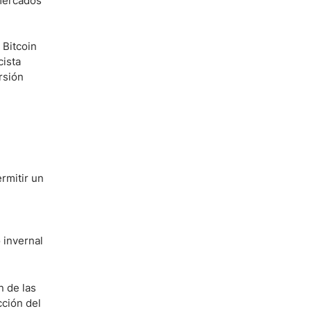
 mercados
 Bitcoin
cista
rsión
rmitir un
 invernal
n de las
cción del