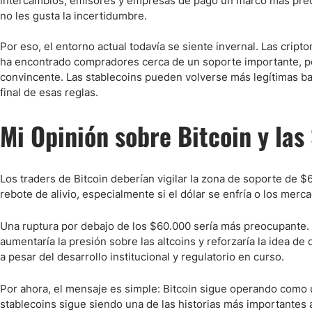
intercambios, emisores y empresas de pago un marco más prede
no les gusta la incertidumbre.
Por eso, el entorno actual todavía se siente invernal. Las crip
ha encontrado compradores cerca de un soporte importante, per
convincente. Las stablecoins pueden volverse más legítimas ba
final de esas reglas.
Mi Opinión sobre Bitcoin y las
Los traders de Bitcoin deberían vigilar la zona de soporte de $
rebote de alivio, especialmente si el dólar se enfría o los merc
Una ruptura por debajo de los $60.000 sería más preocupante.
aumentaría la presión sobre las altcoins y reforzaría la idea d
a pesar del desarrollo institucional y regulatorio en curso.
Por ahora, el mensaje es simple: Bitcoin sigue operando como 
stablecoins sigue siendo una de las historias más importantes 