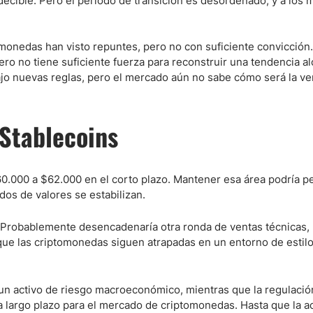
cible. Pero el período de transición es desordenado, y a los
tomonedas han visto repuntes, pero no con suficiente convicción.
o no tiene suficiente fuerza para reconstruir una tendencia al
jo nuevas reglas, pero el mercado aún no sabe cómo será la ve
 Stablecoins
60.000 a $62.000 en el corto plazo. Mantener esa área podría pe
ados de valores se estabilizan.
 Probablemente desencadenaría otra ronda de ventas técnicas,
e que las criptomonedas siguen atrapadas en un entorno de estilo
un activo de riesgo macroeconómico, mientras que la regulació
a largo plazo para el mercado de criptomonedas. Hasta que la a