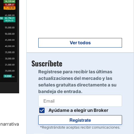
Empezar
8
Leer reseña
Empezar
9
Leer reseña
Ver todos
Empezar
Suscríbete
10
Leer reseña
Regístrese para recibir las últimas
actualizaciones del mercado y las
señales gratuitas directamente a su
bandeja de entrada.
Ayúdame a elegir un Broker
Regístrate
narrativa
*Registrándote aceptas recibir comunicaciones.