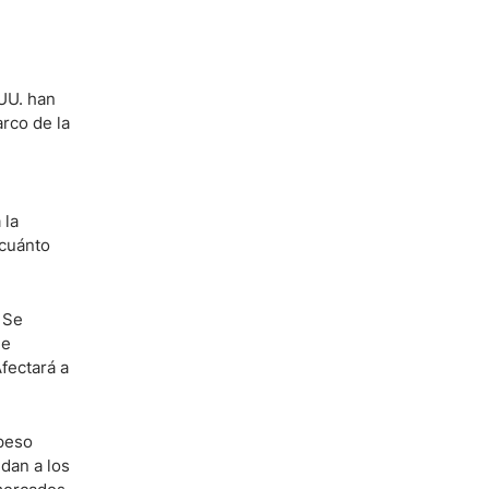
 UU. han
rco de la
 la
 cuánto
 Se
de
fectará a
 peso
 dan a los