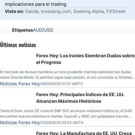
implicaciones para el trading.
Visto en:
Oanda, Investing.com, Seeking Alpha, FXStreet
Etiquetas
AUD/USD
Últimas noticias
Forex Hoy: Los Iraníes Siembran Dudas sobre
el Progreso
El mercado de divisas mantiene un tono prudente mientras persisten las dudas
sobre Oriente Medio. El petróleo sigue bajo presión, el oro consolida su fortaleza
y los operadores esperan nuevas referencias económicas desde Estados
Noticias Forex Hoy
06/08/2026 07:01 GMT0
Unidos.
Forex Hoy: Principales Índices de EE. UU.
Alcanzan Máximos Históricos
Tanto el Dow Jones 30 como el S&P 500 alcanzan máximos históricos; el DAX
encuentra nuevos máximos el martes; SpaceX y AMD son golpeados tras las
llamadas de ganancias; el petróleo crudo cae por debajo de los $80 con nuevas
Noticias Forex Hoy
05/08/2026 06:33 GMT0
esperanzas; el dólar estadounidense continúa intentando estabilizarse frente al
yen; el peso mexicano ve un repunte a medida que las tasas caen en EE. UU.
Forex Hoy: La Manufactura de EE. UU. Crece