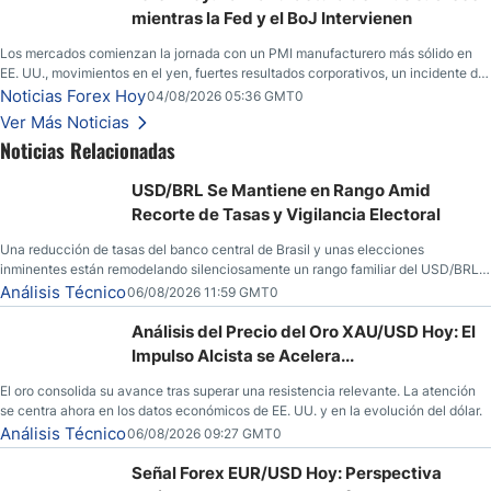
mientras la Fed y el BoJ Intervienen
Los mercados comienzan la jornada con un PMI manufacturero más sólido en
EE. UU., movimientos en el yen, fuertes resultados corporativos, un incidente de
seguridad en Bitcoin y nuevas señales desde el mercado del petróleo.
Noticias Forex Hoy
04/08/2026 05:36 GMT0
Ver Más Noticias
Noticias Relacionadas
USD/BRL Se Mantiene en Rango Amid
Recorte de Tasas y Vigilancia Electoral
Una reducción de tasas del banco central de Brasil y unas elecciones
inminentes están remodelando silenciosamente un rango familiar del USD/BRL.
Una reducción de tasas por parte del banco central de Brasil y unas elecciones
Análisis Técnico
06/08/2026 11:59 GMT0
inminentes están remodelando silenciosamente un rango familiar del USD/BRL.
Esto es lo que los traders están observando a continuación.
Análisis del Precio del Oro XAU/USD Hoy: El
Impulso Alcista se Acelera...
El oro consolida su avance tras superar una resistencia relevante. La atención
se centra ahora en los datos económicos de EE. UU. y en la evolución del dólar.
Análisis Técnico
06/08/2026 09:27 GMT0
Señal Forex EUR/USD Hoy: Perspectiva