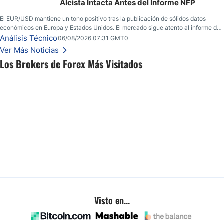
Alcista Intacta Antes del Informe NFP
El EUR/USD mantiene un tono positivo tras la publicación de sólidos datos
económicos en Europa y Estados Unidos. El mercado sigue atento al informe de
empleo estadounidense y a la evolución del escenario geopolítico.
Análisis Técnico
06/08/2026 07:31 GMT0
Ver Más Noticias
Los Brokers de Forex Más Visitados
Visto en...