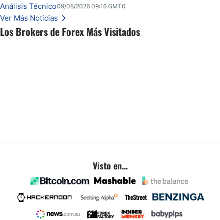
ante un fin de semana incierto.
Análisis Técnico
09/08/2026 09:16 GMT0
Ver Más Noticias
Los Brokers de Forex Más Visitados
Visto en...