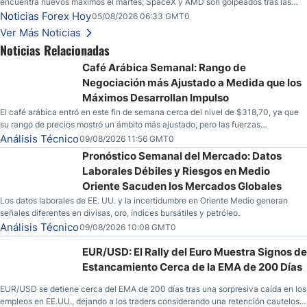
encuentra nuevos máximos el martes; SpaceX y AMD son golpeados tras las
llamadas de ganancias; el petróleo crudo cae por debajo de los $80 con nuevas
Noticias Forex Hoy
05/08/2026 06:33 GMT0
esperanzas; el dólar estadounidense continúa intentando estabilizarse frente al
Ver Más Noticias
yen; el peso mexicano ve un repunte a medida que las tasas caen en EE. UU.
Noticias Relacionadas
Café Arábica Semanal: Rango de
Negociación más Ajustado a Medida que los
Máximos Desarrollan Impulso
El café arábica entró en este fin de semana cerca del nivel de $318,70, ya que
su rango de precios mostró un ámbito más ajustado, pero las fuerzas
especulativas también están mostrando señales de que una mayor volatilidad
Análisis Técnico
09/08/2026 11:56 GMT0
podría estar en el horizonte para la mercancía.
Pronóstico Semanal del Mercado: Datos
Laborales Débiles y Riesgos en Medio
Oriente Sacuden los Mercados Globales
Los datos laborales de EE. UU. y la incertidumbre en Oriente Medio generan
señales diferentes en divisas, oro, índices bursátiles y petróleo.
Análisis Técnico
09/08/2026 10:08 GMT0
EUR/USD: El Rally del Euro Muestra Signos de
Estancamiento Cerca de la EMA de 200 Días
EUR/USD se detiene cerca del EMA de 200 días tras una sorpresiva caída en los
empleos en EE.UU., dejando a los traders considerando una retención cautelosa