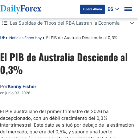
ES
Opera Ahora
Tabla de contenidos
Las Subidas de Tipos del RBA Lastran la Economía
Las Subidas de Tipos del RBA Lastran la Economía
El PIB de Australia Desciende al 0,3%
Noticias Forex Hoy
DF
El Dólar Australiano Sigue Brillando
El PIB de Australia Desciende al
0,3%
El Dólar Australiano Baja Ligeramente, la Bolsa Registra Ganancias
Por
Kenny Fisher
en junio 03, 2026
El PIB australiano del primer trimestre de 2026 ha
decepcionado, con un débil crecimiento del 0,3%
intertrimestral. Este dato se situó por debajo de la estimación
del mercado, que era del 0,5%, y supone una fuerte