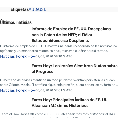
Etiquetas
AUD/USD
Últimas noticias
Informe de Empleo de EE. UU. Decepciona
con la Caída de los NFP; el Dólar
Estadounidense se Desploma.
El informe de empleo de EE. UU. mostró una caída inesperada de las nóminas no
agrícolas y un menor crecimiento salarial, mientras el dólar perdió terreno.
Noticias Forex Hoy
09/08/2026 08:10 GMT0
Forex Hoy: Los Iraníes Siembran Dudas sobre
el Progreso
El mercado de divisas mantiene un tono prudente mientras persisten las dudas
sobre Oriente Medio. El petróleo sigue bajo presión, el oro consolida su fortaleza
y los operadores esperan nuevas referencias económicas desde Estados
Noticias Forex Hoy
06/08/2026 07:01 GMT0
Unidos.
Forex Hoy: Principales Índices de EE. UU.
Alcanzan Máximos Históricos
Tanto el Dow Jones 30 como el S&P 500 alcanzan máximos históricos; el DAX