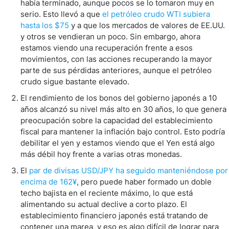
había terminado, aunque pocos se lo tomaron muy en
serio. Esto llevó a que
el petróleo crudo WTI subiera
hasta los $75
y a que los mercados de valores de EE.UU.
y otros se vendieran un poco. Sin embargo, ahora
estamos viendo una recuperación frente a esos
movimientos, con las acciones recuperando la mayor
parte de sus pérdidas anteriores, aunque el petróleo
crudo sigue bastante elevado.
El rendimiento de los bonos del gobierno japonés a 10
años alcanzó su nivel más alto en 30 años, lo que genera
preocupación sobre la capacidad del establecimiento
fiscal para mantener la inflación bajo control. Esto podría
debilitar el yen y estamos viendo que el Yen está algo
más débil hoy frente a varias otras monedas.
El
par de divisas USD/JPY ha seguido manteniéndose por
encima de 162¥
, pero puede haber formado un doble
techo bajista en el reciente máximo, lo que está
alimentando su actual declive a corto plazo. El
establecimiento financiero japonés está tratando de
contener una marea, y eso es algo difícil de lograr para