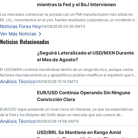
mientras la Fed y el BoJ Intervienen
Los mercados comienzan la jornada con un PMI manufacturero más sólido en
EE. UU., movimientos en el yen, fuertes resultados corporativos, un incidente de
seguridad en Bitcoin y nuevas señales desde el mercado del petróleo.
Noticias Forex Hoy
04/08/2026 05:36 GMT0
Ver Más Noticias
Noticias Relacionadas
¿Seguirá Lateralizado el USD/MXN Durante
el Mes de Agosto?
El USD/MXN continúa moviéndose dentro de un rango técnico, aunque varios
factores macroeconómicos y geopolíticos podrían modificar el equilibrio que ha
dominado al mercado en las últimas semanas.
Análisis Técnico
06/08/2026 15:16 GMT0
EUR/USD Continúa Operando Sin Ninguna
Convicción Clara
EUR/USD sigue probando un nivel clave sin liberarse, ya que las expectativas
de la Fed y los titulares del Golfo dejan un mercado que aún carece de
convicción real.
Análisis Técnico
06/08/2026 14:58 GMT0
USD/BRL Se Mantiene en Rango Amid