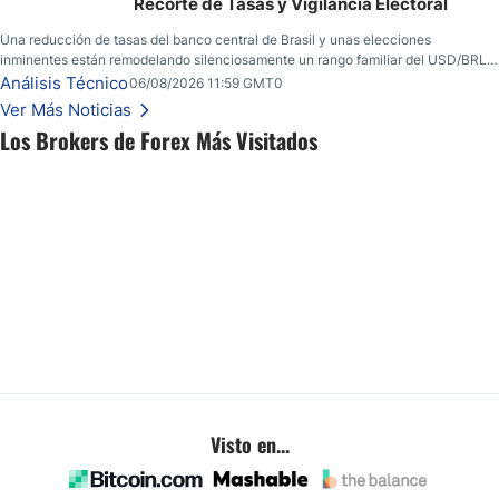
Recorte de Tasas y Vigilancia Electoral
Una reducción de tasas del banco central de Brasil y unas elecciones
inminentes están remodelando silenciosamente un rango familiar del USD/BRL.
Una reducción de tasas por parte del banco central de Brasil y unas elecciones
Análisis Técnico
06/08/2026 11:59 GMT0
inminentes están remodelando silenciosamente un rango familiar del USD/BRL.
Ver Más Noticias
Esto es lo que los traders están observando a continuación.
Los Brokers de Forex Más Visitados
Visto en...