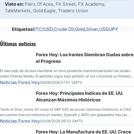
Visto en:
Pairs Of Aces, FX Street, FX Academy,
TalkMarkets, Gold Eagle, Traders Union
Etiquetas
BTC/USD
Crude Oil
Gold
Silver
USD/JPY
Últimas noticias
Forex Hoy: Los Iraníes Siembran Dudas sobre
el Progreso
El mercado de divisas mantiene un tono prudente mientras persisten las dudas
sobre Oriente Medio. El petróleo sigue bajo presión, el oro consolida su fortaleza
y los operadores esperan nuevas referencias económicas desde Estados
Noticias Forex Hoy
06/08/2026 07:01 GMT0
Unidos.
Forex Hoy: Principales Índices de EE. UU.
Alcanzan Máximos Históricos
Tanto el Dow Jones 30 como el S&P 500 alcanzan máximos históricos; el DAX
encuentra nuevos máximos el martes; SpaceX y AMD son golpeados tras las
llamadas de ganancias; el petróleo crudo cae por debajo de los $80 con nuevas
Noticias Forex Hoy
05/08/2026 06:33 GMT0
esperanzas; el dólar estadounidense continúa intentando estabilizarse frente al
yen; el peso mexicano ve un repunte a medida que las tasas caen en EE. UU.
Forex Hoy: La Manufactura de EE. UU. Crece