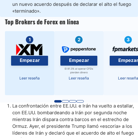
un nuevo acuerdo después de declarar el alto el fuego
«terminado».
Top Brokers de Forex en línea
1
2
3
Empezar
Empezar
Empeza
El 81.3% al operar CFDs
pierden dinero
Leer reseña
Leer reseña
Leer reseñ
La confrontación entre EE.UU. e Irán ha vuelto a estallar,
con EE.UU. bombardeando a Irán por segunda noche
mientras Irán dispara contra barcos en el estrecho de
Ormuz. Ayer, el presidente Trump llamó «escoria» a los
líderes de Irán y declaró que el acuerdo de alto el fuego