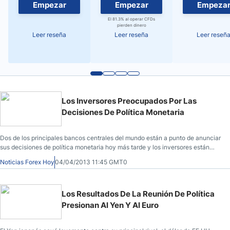
Empezar
Empezar
Empeza
El 81.3% al operar CFDs
pierden dinero
Leer reseña
Leer reseña
Leer reseñ
Los Inversores Preocupados Por Las
Decisiones De Política Monetaria
Dos de los principales bancos centrales del mundo están a punto de anunciar
sus decisiones de política monetaria hoy más tarde y los inversores están
preocupados por el movimiento de las monedas respectivas en los momentos
Noticias Forex Hoy
04/04/2013 11:45 GMT0
que siguen a las noticias.
Los Resultados De La Reunión De Política
Presionan Al Yen Y Al Euro