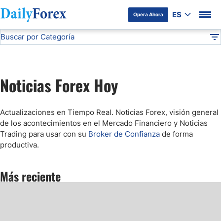
ES
Opera Ahora
Buscar por Categoría
Divulgación del Anunciante
Noticias Forex
Noticias Forex Hoy
DF
Mercado Bursátil Hoy
Noticias Forex Hoy
Comunicado de Prensa
Actualizaciones en Tiempo Real.
Noticias Forex, visión general
Forex Figures
de los acontecimientos en el Mercado Financiero y Noticias
Trading para usar con su
Broker de Confianza
de forma
productiva.
Webinars
Más reciente