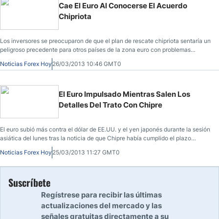
Cae El Euro Al Conocerse El Acuerdo
Chipriota
Los inversores se preocuparon de que el plan de rescate chipriota sentaría un
peligroso precedente para otros países de la zona euro con problemas
fiscales y liquidaron sus participaciones en el euro.
Noticias Forex Hoy
26/03/2013 10:46 GMT0
El Euro Impulsado Mientras Salen Los
Detalles Del Trato Con Chipre
El euro subió más contra el dólar de EE.UU. y el yen japonés durante la sesión
asiática del lunes tras la noticia de que Chipre había cumplido el plazo
impuesto por la UE y pudo ultimar los detalles de un préstamo de rescate
Noticias Forex Hoy
25/03/2013 11:27 GMT0
necesitado desesperadamente, que podría impedir un colapso financiero.
Suscríbete
Regístrese para recibir las últimas
actualizaciones del mercado y las
señales gratuitas directamente a su