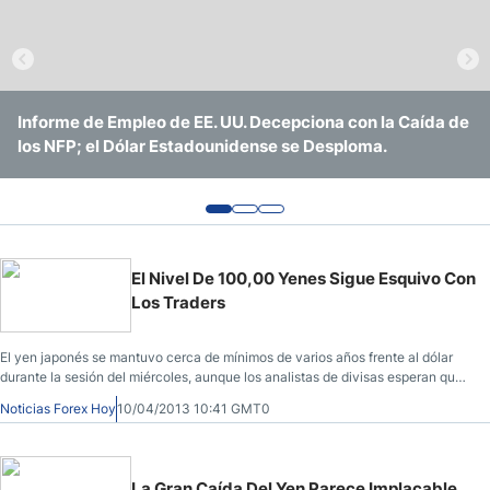
Informe de Empleo de EE. UU. Decepciona con la Caída de
Forex Hoy: Principales Índices de EE. UU. Alcanzan
Forex Hoy: Los Iraníes Siembran Dudas sobre el Progreso
los NFP; el Dólar Estadounidense se Desploma.
Máximos Históricos
El Nivel De 100,00 Yenes Sigue Esquivo Con
Los Traders
El yen japonés se mantuvo cerca de mínimos de varios años frente al dólar
durante la sesión del miércoles, aunque los analistas de divisas esperan que
el yen probablemente rompa la barrera de 100,00 a corto plazo debido a la
Noticias Forex Hoy
10/04/2013 10:41 GMT0
nueva y agresiva política que el Banco de Japón se comprometió a tomar.
La Gran Caída Del Yen Parece Implacable