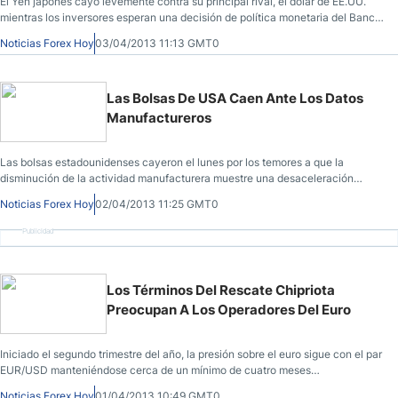
El Yen japonés cayó levemente contra su principal rival, el dólar de EE.UU.
mientras los inversores esperan una decisión de política monetaria del Banco
de Japón, que podría dar lugar a un mayor debilitamiento de la moneda
Noticias Forex Hoy
03/04/2013 11:13 GMT0
japonesa.
Las Bolsas De USA Caen Ante Los Datos
Manufactureros
Las bolsas estadounidenses cayeron el lunes por los temores a que la
disminución de la actividad manufacturera muestre una desaceleración
general de la economía de la nación en el próximo trimestre, si no más
Noticias Forex Hoy
02/04/2013 11:25 GMT0
duradera.
Publicidad
Los Términos Del Rescate Chipriota
Preocupan A Los Operadores Del Euro
Iniciado el segundo trimestre del año, la presión sobre el euro sigue con el par
EUR/USD manteniéndose cerca de un mínimo de cuatro meses
recientemente alcanzado.
Noticias Forex Hoy
01/04/2013 10:49 GMT0