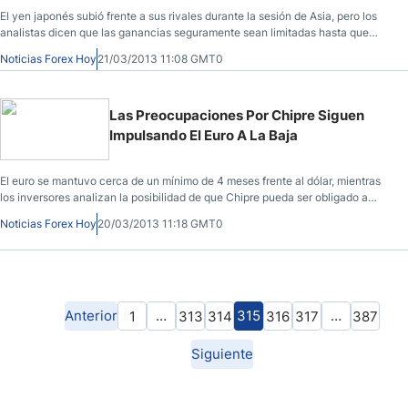
El yen japonés subió frente a sus rivales durante la sesión de Asia, pero los
analistas dicen que las ganancias seguramente sean limitadas hasta que
haya señales claras de cómo de agresiva y flexible será la política monetaria
Noticias Forex Hoy
21/03/2013 11:08 GMT0
del nuevo gobernador del Banco de Japón.
Las Preocupaciones Por Chipre Siguen
Impulsando El Euro A La Baja
El euro se mantuvo cerca de un mínimo de 4 meses frente al dólar, mientras
los inversores analizan la posibilidad de que Chipre pueda ser obligado a
abandonar la zona euro ahora que su Parlamento rechazó recientemente los
Noticias Forex Hoy
20/03/2013 11:18 GMT0
términos propuestos para el nuevo paquete de rescate.
Anterior
…
315
…
1
313
314
316
317
387
Siguiente