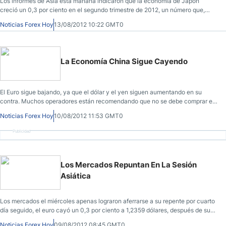
Los informes de Asia esta mañana indicaron que la economía de Japón
creció un 0,3 por ciento en el segundo trimestre de 2012, un número que,
aunque positivo, cayó muy por debajo del 0,6 por ciento que esperaban los
Noticias Forex Hoy
13/08/2012 10:22 GMT0
analistas.
La Economía China Sigue Cayendo
El Euro sigue bajando, ya que el dólar y el yen siguen aumentando en su
contra. Muchos operadores están recomendando que no se debe comprar el
euro a corto plazo. El euro cayó un 0,1% hasta 1,2294 dólares y el yen hasta
Noticias Forex Hoy
10/08/2012 11:53 GMT0
96,59.
Publicidad
Los Mercados Repuntan En La Sesión
Asiática
Los mercados el miércoles apenas lograron aferrarse a su repente por cuarto
día seguido, el euro cayó un 0,3 por ciento a 1,2359 dólares, después de su
máximo de un mes el lunes de 1,2443 dólares.
Noticias Forex Hoy
09/08/2012 08:45 GMT0