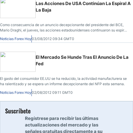
Las Acciones De USA Continúan La Espiral A
La Baja
Como consecuencia de un anuncio decepcionante del presidente del BCE,
Mario Draghi, el jueves, las acciones estadounidenses continuaron su espiral
descendente ya que los inversores afrontan esperanzas frustradas de que el
Noticias Forex Hoy
03/08/2012 09:34 GMT0
Banco Central Europeo tome medidas rápidas para resolver la crisis de deuda
de la región.
El Mercado Se Hunde Tras El Anuncio De La
Fed
El gasto del consumidor EE.UU se ha reducido, la actividad manufacturera se
ha ralentizado y se espera un informe decepcionante del NFP esta semana.
Noticias Forex Hoy
02/08/2012 09:11 GMT0
Suscríbete
Regístrese para recibir las últimas
actualizaciones del mercado y las
señales gratuitas directamente a su