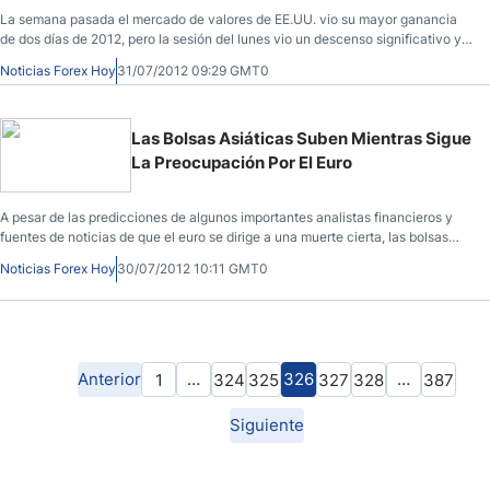
La semana pasada el mercado de valores de EE.UU. vio su mayor ganancia
de dos días de 2012, pero la sesión del lunes vio un descenso significativo ya
que los inversores esperan ansiosos por los anuncios previstos de los bancos
Noticias Forex Hoy
31/07/2012 09:29 GMT0
centrales esta semana más tarde.
Las Bolsas Asiáticas Suben Mientras Sigue
La Preocupación Por El Euro
A pesar de las predicciones de algunos importantes analistas financieros y
fuentes de noticias de que el euro se dirige a una muerte cierta, las bolsas
asiáticas han seguido aumentando, lo que indica fuertes esperanzas de los
Noticias Forex Hoy
30/07/2012 10:11 GMT0
consumidores en contrario.
Anterior
…
326
…
1
324
325
327
328
387
Siguiente