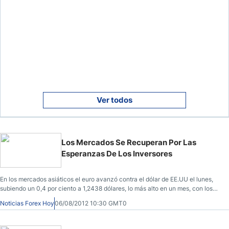
Ver todos
Los Mercados Se Recuperan Por Las
Esperanzas De Los Inversores
En los mercados asiáticos el euro avanzó contra el dólar de EE.UU el lunes,
subiendo un 0,4 por ciento a 1,2438 dólares, lo más alto en un mes, con los
inversores mostrando un renovado optimismo después de un reporte de la
Noticias Forex Hoy
06/08/2012 10:30 GMT0
nómina no agrícola que fue sorprendentemente positivo.