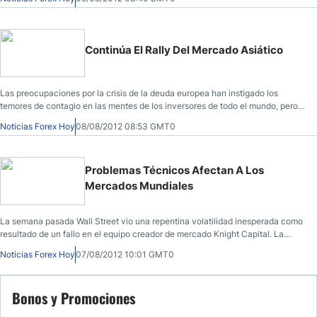
Continúa El Rally Del Mercado Asiático
Las preocupaciones por la crisis de la deuda europea han instigado los
temores de contagio en las mentes de los inversores de todo el mundo, pero
los últimos movimientos del mercado han demostrado que los inversores
Noticias Forex Hoy
08/08/2012 08:53 GMT0
tienen ahora la esperanza de que las mareas estén cambiando y que el
Banco Central Europeo pronto pueda tomar medidas para contener la crisis
de la deuda.
Problemas Técnicos Afectan A Los
Mercados Mundiales
La semana pasada Wall Street vio una repentina volatilidad inesperada como
resultado de un fallo en el equipo creador de mercado Knight Capital. La
empresa, que ahora está luchando por su vida tras una pérdida de $440
Noticias Forex Hoy
07/08/2012 10:01 GMT0
millones en sólo unos minutos después de un fallo técnico, provocó compras
de valores erróneos.
Bonos y Promociones