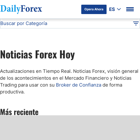
ES
Opera Ahora
Buscar por Categoría
Divulgación del Anunciante
Noticias Forex
Noticias Forex Hoy
DF
Mercado Bursátil Hoy
Noticias Forex Hoy
Comunicado de Prensa
Actualizaciones en Tiempo Real.
Noticias Forex, visión general
Forex Figures
de los acontecimientos en el Mercado Financiero y Noticias
Trading para usar con su
Broker de Confianza
de forma
productiva.
Webinars
Más reciente