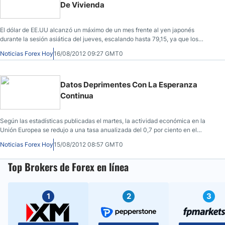
De Vivienda
El dólar de EE.UU alcanzó un máximo de un mes frente al yen japonés
durante la sesión asiática del jueves, escalando hasta 79,15, ya que los
inversores anticiparon la desaceleración de los planes de estímulo
Noticias Forex Hoy
16/08/2012 09:27 GMT0
económico de la Fed, una previsión que viene antes del informe de
construcción y de vivienda del jueves de EE.UU.
Datos Deprimentes Con La Esperanza
Continua
Según las estadísticas publicadas el martes, la actividad económica en la
Unión Europea se redujo a una tasa anualizada del 0,7 por ciento en el
segundo trimestre de este año, tras un primer trimestre igualmente brutal.
Noticias Forex Hoy
15/08/2012 08:57 GMT0
Top Brokers de Forex en línea
1
2
3