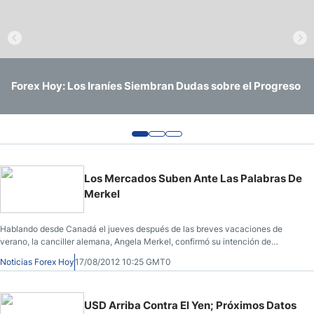
Forex Hoy: Principales Índices de EE. UU. Alcanzan
Forex Hoy: La Manufactura de EE. UU. Crece mientras la
Forex Hoy: Los Iraníes Siembran Dudas sobre el Progreso
Máximos Históricos
Fed y el BoJ Intervienen
Los Mercados Suben Ante Las Palabras De
Merkel
Hablando desde Canadá el jueves después de las breves vacaciones de
verano, la canciller alemana, Angela Merkel, confirmó su intención de
trabajar en pro de la conservación del euro sin importar lo que cueste.
Noticias Forex Hoy
17/08/2012 10:25 GMT0
USD Arriba Contra El Yen; Próximos Datos