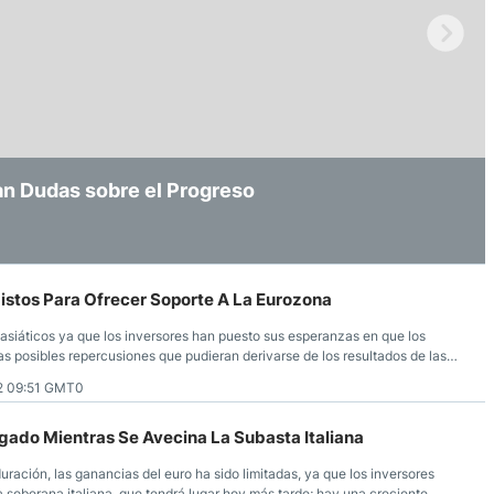
ndices
re (MELI)
E. UU. Crece mientras la Fed y el BoJ
an Dudas sobre el Progreso
s de EE. UU. Alcanzan Máximos Históricos
cciones
istos Para Ofrecer Soporte A La Eurozona
 asiáticos ya que los inversores han puesto sus esperanzas en que los
s posibles repercusiones que pudieran derivarse de los resultados de las
o.
2 09:51 GMT0
gado Mientras Se Avecina La Subasta Italiana
uración, las ganancias del euro ha sido limitadas, ya que los inversores
soberana italiana, que tendrá lugar hoy más tarde; hay una creciente