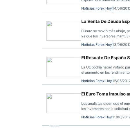
preocupación entre los invers
Noticias Forex Hoy
14/06/201
algún apoyo externo.
La Venta De Deuda Espa
El euro se movió más abajo, p
ya que los inversores mantuvi
el voto griego crítico de este
Noticias Forex Hoy
13/06/201
euro.
El Rescate De España 
La UE podría haber votado par
el aumento en los rendimientos
todavía dudan del éxito del pl
Noticias Forex Hoy
12/06/201
El Euro Toma Impulso an
Los analistas dicen que el euro
los inversores por la solicitu
mercados de Europa y luego d
Noticias Forex Hoy
11/06/201
Publicidad