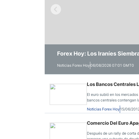
Ecuador
Paraguay
Nasdaq 100
S&P 500
Peru
IBEX 35
Todos los í
Panama
Acciones
Latinoamérica
Nvidia (NVDA)
Mercado Lib
Bolivia
Forex Hoy: La Manufactura de E
Forex Hoy: Los Iraníes Siembr
Forex Hoy: Principales Índice
Banco Santander (SAN)
Todas las A
Nicaragua
Intervienen
Estados Unidos
Noticias Forex Hoy
Noticias Forex Hoy
Noticias Forex Hoy
06/08/2026 07:01 GMT0
05/08/2026 06:33 GMT0
04/08/2026 05:36 GMT0
Los Bancos Centrales L
El euro subió en los mercados
bancos centrales contengan la
elecciones griegas del doming
Noticias Forex Hoy
15/06/201
Comercio Del Euro Apa
Después de un rally de corta d
esperan una subasta de deuda 