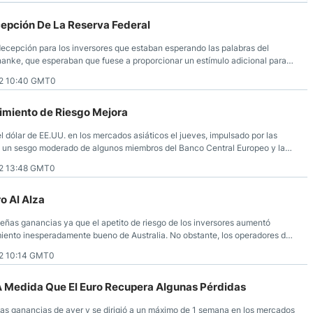
cepción De La Reserva Federal
decepción para los inversores que estaban esperando las palabras del
nanke, que esperaban que fuese a proporcionar un estímulo adicional para
conómica que estaba en peligro de perder su momentum.
2 10:40 GMT0
imiento de Riesgo Mejora
el dólar de EE.UU. en los mercados asiáticos el jueves, impulsado por las
 un sesgo moderado de algunos miembros del Banco Central Europeo y la
 que sugieren que los bancos centrales podrían proporcionar un estímulo
2 13:48 GMT0
es.
ro Al Alza
ueñas ganancias ya que el apetito de riesgo de los inversores aumentó
miento inesperadamente bueno de Australia. No obstante, los operadores de
s ante la reunión de mañana del comité de ajuste político del Banco
2 10:14 GMT0
A Medida Que El Euro Recupera Algunas Pérdidas
las ganancias de ayer y se dirigió a un máximo de 1 semana en los mercados