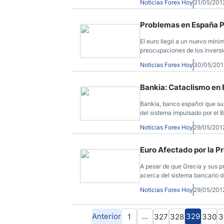
Noticias Forex Hoy
31/05/201
alemanes.
Problemas en España P
El euro llegó a un nuevo míni
preocupaciones de los inversi
española y, de hecho, sobre el
Noticias Forex Hoy
30/05/201
Bankia: Cataclismo en
Bankia, banco español que sur
del sistema impulsado por el B
como la quiebra más escandal
Noticias Forex Hoy
29/05/201
Euro Afectado por la P
A pesar de que Grecia y sus p
acerca del sistema bancario d
americano, ya que los rendimi
Noticias Forex Hoy
29/05/201
6,5%.
Anterior
…
329
1
327
328
330
3