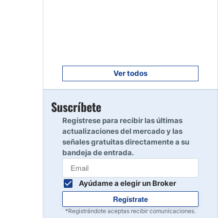
Empezar
8
Leer reseña
Empezar
9
Leer reseña
Ver todos
Empezar
Suscríbete
10
Leer reseña
Regístrese para recibir las últimas
actualizaciones del mercado y las
señales gratuitas directamente a su
bandeja de entrada.
Ayúdame a elegir un Broker
Regístrate
*Registrándote aceptas recibir comunicaciones.