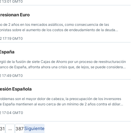
2 13:01 GMT0
resionan Euro
mo de 2 años en los mercados asiáticos, como consecuencia de las
onistas sobre el aumento de los costos de endeudamiento de la deuda
 sistema bancario español, lo cual está pesando de manera significativa.
2 17:19 GMT0
 España
gió de la fusión de siete Cajas de Ahorro por un proceso de reestructuración
anco de España, afronta ahora una crisis que, de lejos, se puede considerar
osa producida en los últimos años en España.
2 17:49 GMT0
resión Española
roblemas son el mayor dolor de cabeza, la preocupación de los inversores
e España mantienen al euro cerca de un mínimo de 2 años contra el dólar
entos en la reciente subasta de deuda española se elevaron a cerca del
2 17:04 GMT0
…
Siguiente
31
387