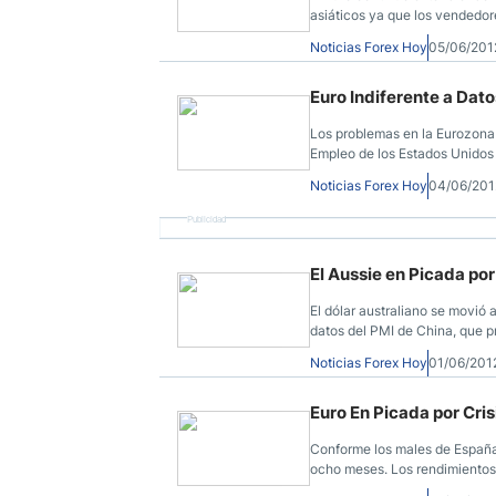
asiáticos ya que los vendedor
Noticias Forex Hoy
05/06/201
Euro Indiferente a Dat
Los problemas en la Eurozona
Empleo de los Estados Unidos 
de dos años contra el dólar a
Noticias Forex Hoy
04/06/201
$1,2393, una pérdida de 0,3%
Publicidad
El Aussie en Picada po
El dólar australiano se movió 
datos del PMI de China, que 
allá de las intenciones del gob
Noticias Forex Hoy
01/06/201
Euro En Picada por Cri
Conforme los males de España 
ocho meses. Los rendimientos
logrando un máximo de 6 meses