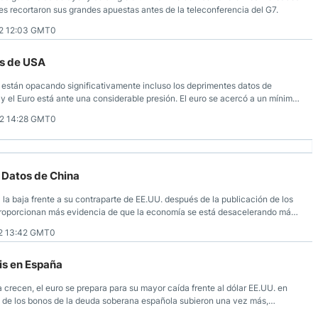
es recortaron sus grandes apuestas antes de la teleconferencia del G7.
2 12:03 GMT0
os de USA
 están opacando significativamente incluso los deprimentes datos de
y el Euro está ante una considerable presión. El euro se acercó a un mínimo
mericano, y como a las 2:29 pm (JST) en Tokio, el EUR/USD se negociaba a
2 14:28 GMT0
r Datos de China
a la baja frente a su contraparte de EE.UU. después de la publicación de los
proporcionan más evidencia de que la economía se está desacelerando más
ierno.
2 13:42 GMT0
sis en España
crecen, el euro se prepara para su mayor caída frente al dólar EE.UU. en
 de los bonos de la deuda soberana española subieron una vez más,
 y la ampliación del diferencial entre la deuda española y los bonos