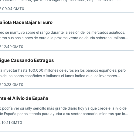
ores de que la tercera mayor economía de la eurozona pueda necesitar
2 09:04 GMT0
ñola Hace Bajar El Euro
ero se mantuvo sobre el rango durante la sesión de los mercados asiáticos,
eron sus posiciones de cara a la próxima venta de deuda soberana italiana y
 fin de semana, siendo probable que esto último moldee el futuro de la zona
2 12:49 GMT0
Sigue Causando Estragos
a inyectar hasta 100.000 millones de euros en los bancos españoles, pero
 de los bonos españoles e italianos el lunes indica que los inversores
an de rescate español.
2 10:23 GMT0
te el Alivio de España
 podría ver su rally sencillo más grande diario hoy ya que crece el alivio de
d de España por asistencia para ayudar a su sector bancario, mientras que los
e América del Norte abren más tarde hoy.
2 10:11 GMT0