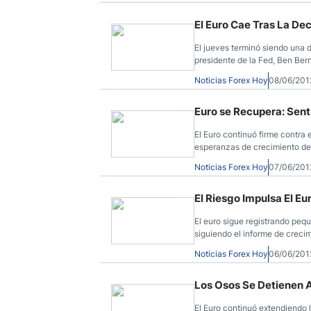
El Euro Cae Tras La De
El jueves terminó siendo una 
presidente de la Fed, Ben Ber
apuntalar una recuperación e
Noticias Forex Hoy
08/06/201
Euro se Recupera: Sent
El Euro continuó firme contra 
esperanzas de crecimiento de
Reserva Federal de los EE.UU.
Noticias Forex Hoy
07/06/201
adicional en los próximos mes
El Riesgo Impulsa El Eu
El euro sigue registrando peq
siguiendo el informe de creci
Euro-Dólar se mantienen cauto
Noticias Forex Hoy
06/06/201
Central Europeo.
Los Osos Se Detienen 
El Euro continuó extendiendo 