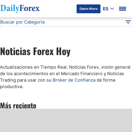
ES
Opera Ahora
Buscar por Categoría
Divulgación del Anunciante
Noticias Forex
Noticias Forex Hoy
DF
Mercado Bursátil Hoy
Noticias Forex Hoy
Comunicado de Prensa
Actualizaciones en Tiempo Real.
Noticias Forex, visión general
Forex Figures
de los acontecimientos en el Mercado Financiero y Noticias
Trading para usar con su
Broker de Confianza
de forma
productiva.
Webinars
Más reciente