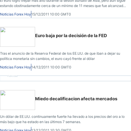
El euro logró trepar más alto durante la sesión bursátil de Asia, pero aún sigue
estando obstinadamente cerca de un mínimo de 11 meses que fue alcanzado
el miércoles
Noticias Forex Hoy
15/12/2011 10:00 GMT0
Euro baja por la decisión de la FED
Tras el anuncio de la Reserva Federal de los EE.UU. de que iban a dejar su
política monetaria sin cambios, el euro cayó frente al dólar
Noticias Forex Hoy
14/12/2011 10:00 GMT0
Publicidad
Miedo decalificacion afecta mercados
Un dólar de EE.UU. continuamente fuerte ha llevado a los precios del oro a lo
más bajo que ha estado en las últimos 7 semanas.
Noticias Forex Hoy
13/12/2011 10:30 GMT0