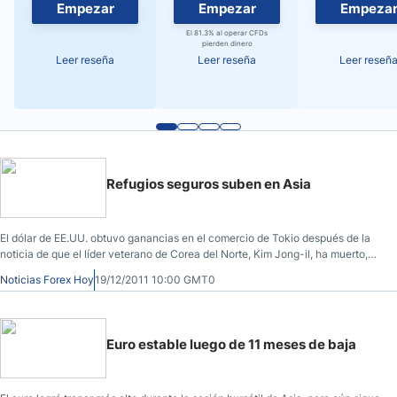
Empezar
Empezar
Empeza
El 81.3% al operar CFDs
pierden dinero
Leer reseña
Leer reseña
Leer reseñ
Refugios seguros suben en Asia
El dólar de EE.UU. obtuvo ganancias en el comercio de Tokio después de la
noticia de que el líder veterano de Corea del Norte, Kim Jong-il, ha muerto,
que dio apoyo a la moneda de refugio seguro. Como se informó a las 12:45
Noticias Forex Hoy
19/12/2011 10:00 GMT0
pm, el dólar de EE.UU
Euro estable luego de 11 meses de baja