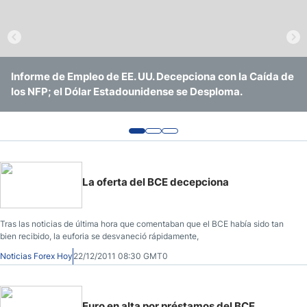
Informe de Empleo de EE. UU. Decepciona con la Caída de
Forex Hoy: Principales Índices de EE. UU. Alcanzan
Forex Hoy: Los Iraníes Siembran Dudas sobre el Progreso
los NFP; el Dólar Estadounidense se Desploma.
Máximos Históricos
La oferta del BCE decepciona
Tras las noticias de última hora que comentaban que el BCE había sido tan
bien recibido, la euforia se desvaneció rápidamente,
Noticias Forex Hoy
22/12/2011 08:30 GMT0
Euro en alta por préstamos del BCE