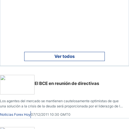
Ver todos
El BCE en reunión de directivas
Los agentes del mercado se mantienen cautelosamente optimistas de que
una solución a la crisis de la deuda será proporcionada por el liderazgo de la
zona euro, mientras se preparan para reunirse esta semana sobre lo que se
Noticias Forex Hoy
07/12/2011 10:30 GMT0
considera como la Cumbre de la Unión Europea de hacer o romper.