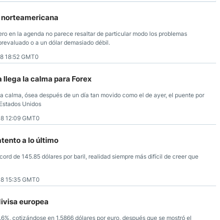
 norteamericana
ro en la agenda no parece resaltar de particular modo los problemas
brevaluado o a un dólar demasiado débil.
8 18:52 GMT0
 llega la calma para Forex
la calma, ósea después de un día tan movido como el de ayer, el puente por
 Estados Unidos
8 12:09 GMT0
tento a lo último
cord de 145.85 dólares por baril, realidad siempre más difícil de creer que
8 15:35 GMT0
divisa europea
 0.6%, cotizándose en 1.5866 dólares por euro, después que se mostró el