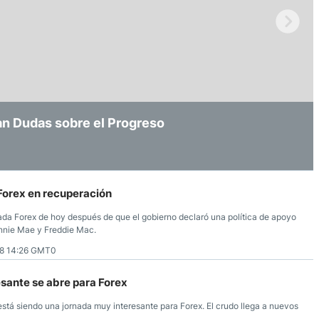
ndices
re (MELI)
E. UU. Crece mientras la Fed y el BoJ
an Dudas sobre el Progreso
s de EE. UU. Alcanzan Máximos Históricos
cciones
 Forex en recuperación
rnada Forex de hoy después de que el gobierno declaró una política de apoyo
annie Mae y Freddie Mac.
8 14:26 GMT0
sante se abre para Forex
stá siendo una jornada muy interesante para Forex. El crudo llega a nuevos
.