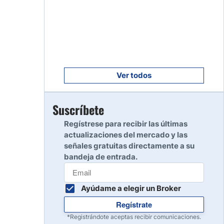
Empezar
8
Leer reseña
Empezar
9
Leer reseña
Ver todos
Empezar
Suscríbete
10
Leer reseña
Regístrese para recibir las últimas
actualizaciones del mercado y las
señales gratuitas directamente a su
bandeja de entrada.
Ayúdame a elegir un Broker
Regístrate
*Registrándote aceptas recibir comunicaciones.