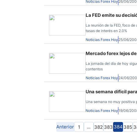
Noticias Forex Hoy
26/06/200
La FED emite su decisi
La reunión de la FED, foco de 
tasas de interés en 2.0%
Noticias Forex Hoy
25/06/200
Mercado forex lejos de
La jornada del día de hoy sigue
contentos
Noticias Forex Hoy
24/06/200
Una semana dificil par
Una semana no muy positiva pa
Noticias Forex Hoy
19/06/200
Anterior
…
384
1
382
383
385
3