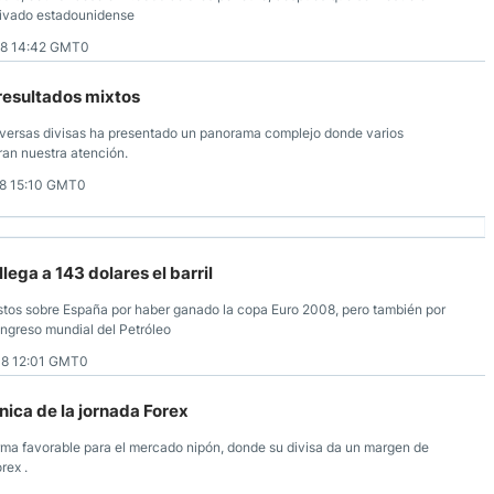
privado estadounidense
8 14:42 GMT0
resultados mixtos
diversas divisas ha presentado un panorama complejo donde varios
ran nuestra atención.
8 15:10 GMT0
llega a 143 dolares el barril
stos sobre España por haber ganado la copa Euro 2008, pero también por
ongreso mundial del Petróleo
8 12:01 GMT0
ónica de la jornada Forex
orma favorable para el mercado nipón, donde su divisa da un margen de
rex .