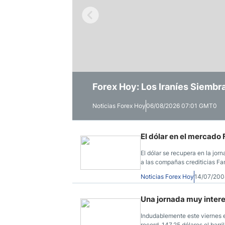
Ecuador
Paraguay
Nasdaq 100
S&P 500
Peru
IBEX 35
Todos los í
Panama
Acciones
Latinoamérica
Nvidia (NVDA)
Mercado Lib
Bolivia
Forex Hoy: La Manufactura de E
Forex Hoy: Los Iraníes Siembr
Forex Hoy: Principales Índice
Banco Santander (SAN)
Todas las A
Nicaragua
Intervienen
Estados Unidos
Noticias Forex Hoy
Noticias Forex Hoy
Noticias Forex Hoy
06/08/2026 07:01 GMT0
05/08/2026 06:33 GMT0
04/08/2026 05:36 GMT0
El dólar en el mercado
El dólar se recupera en la jo
a las compañas crediticias F
Noticias Forex Hoy
14/07/200
Una jornada muy intere
Indudablemente este viernes e
record, 147.25 dólares el barril