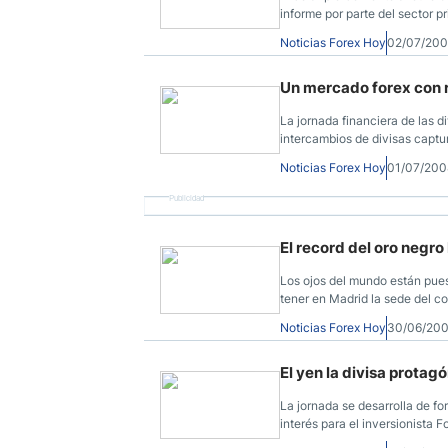
informe por parte del sector 
Noticias Forex Hoy
02/07/200
Un mercado forex con 
La jornada financiera de las 
intercambios de divisas captu
Noticias Forex Hoy
01/07/200
Publicidad
El record del oro negro 
Los ojos del mundo están pue
tener en Madrid la sede del c
Noticias Forex Hoy
30/06/200
El yen la divisa protag
La jornada se desarrolla de f
interés para el inversionista Fo