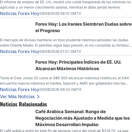
El informe de empleo de EE. UU. mostró una caída inesperada de las nóminas no
agrícolas y un menor crecimiento salarial, mientras el dólar perdió terreno.
Noticias Forex Hoy
09/08/2026 08:10 GMT0
Forex Hoy: Los Iraníes Siembran Dudas sobre
el Progreso
El mercado de divisas mantiene un tono prudente mientras persisten las dudas
sobre Oriente Medio. El petróleo sigue bajo presión, el oro consolida su fortaleza
y los operadores esperan nuevas referencias económicas desde Estados
Noticias Forex Hoy
06/08/2026 07:01 GMT0
Unidos.
Forex Hoy: Principales Índices de EE. UU.
Alcanzan Máximos Históricos
Tanto el Dow Jones 30 como el S&P 500 alcanzan máximos históricos; el DAX
encuentra nuevos máximos el martes; SpaceX y AMD son golpeados tras las
llamadas de ganancias; el petróleo crudo cae por debajo de los $80 con nuevas
Noticias Forex Hoy
05/08/2026 06:33 GMT0
esperanzas; el dólar estadounidense continúa intentando estabilizarse frente al
Ver Más Noticias
yen; el peso mexicano ve un repunte a medida que las tasas caen en EE. UU.
Noticias Relacionadas
Café Arábica Semanal: Rango de
Negociación más Ajustado a Medida que los
Máximos Desarrollan Impulso
El café arábica entró en este fin de semana cerca del nivel de $318,70, ya que