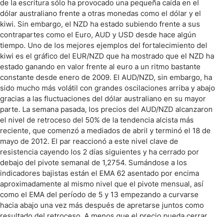
de la escritura sólo ha provocado una pequeña caída en el
dólar australiano frente a otras monedas como el dólar y el
kiwi. Sin embargo, el NZD ha estado subiendo frente a sus
contrapartes como el Euro, AUD y USD desde hace algún
tiempo. Uno de los mejores ejemplos del fortalecimiento del
kiwi es el gráfico del EUR/NZD que ha mostrado que el NZD ha
estado ganando en valor frente al euro a un ritmo bastante
constante desde enero de 2009. El AUD/NZD, sin embargo, ha
sido mucho más volátil con grandes oscilaciones arriba y abajo
gracias a las fluctuaciones del dólar australiano en su mayor
parte. La semana pasada, los precios del AUD/NZD alcanzaron
el nivel de retroceso del 50% de la tendencia alcista más
reciente, que comenzó a mediados de abril y terminó el 18 de
mayo de 2012. El par reaccionó a este nivel clave de
resistencia cayendo los 2 días siguientes y ha cerrado por
debajo del pivote semanal de 1,2754. Sumándose a los
indicadores bajistas están el EMA 62 asentado por encima
aproximadamente al mismo nivel que el pivote mensual, así
como el EMA del período de 5 y 13 empezando a curvarse
hacia abajo una vez más después de apretarse juntos como
resultado del retroceso. A menos que el precio pueda cerrar