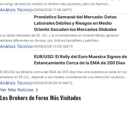
su rango de precios mostró un ámbito más ajustado, pero las fuerzas
especulativas también están mostrando señales de que una mayor volatilidad
Análisis Técnico
09/08/2026 11:56 GMT0
podría estar en el horizonte para la mercancía.
Pronóstico Semanal del Mercado: Datos
Laborales Débiles y Riesgos en Medio
Oriente Sacuden los Mercados Globales
Los datos laborales de EE. UU. y la incertidumbre en Oriente Medio generan
señales diferentes en divisas, oro, índices bursátiles y petróleo.
Análisis Técnico
09/08/2026 10:08 GMT0
EUR/USD: El Rally del Euro Muestra Signos de
Estancamiento Cerca de la EMA de 200 Días
EUR/USD se detiene cerca del EMA de 200 días tras una sorpresiva caída en los
empleos en EE.UU., dejando a los traders considerando una retención cautelosa
ante un fin de semana incierto.
Análisis Técnico
09/08/2026 09:16 GMT0
Ver Más Noticias
Los Brokers de Forex Más Visitados