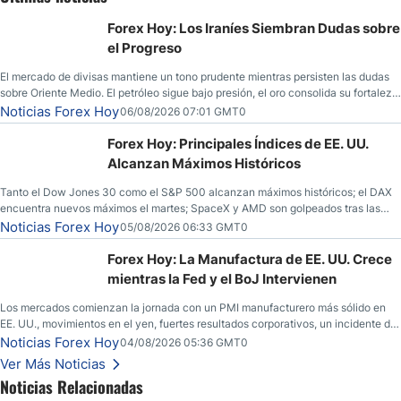
Forex Hoy: Los Iraníes Siembran Dudas sobre
el Progreso
El mercado de divisas mantiene un tono prudente mientras persisten las dudas
sobre Oriente Medio. El petróleo sigue bajo presión, el oro consolida su fortaleza
y los operadores esperan nuevas referencias económicas desde Estados
Noticias Forex Hoy
06/08/2026 07:01 GMT0
Unidos.
Forex Hoy: Principales Índices de EE. UU.
Alcanzan Máximos Históricos
Tanto el Dow Jones 30 como el S&P 500 alcanzan máximos históricos; el DAX
encuentra nuevos máximos el martes; SpaceX y AMD son golpeados tras las
llamadas de ganancias; el petróleo crudo cae por debajo de los $80 con nuevas
Noticias Forex Hoy
05/08/2026 06:33 GMT0
esperanzas; el dólar estadounidense continúa intentando estabilizarse frente al
yen; el peso mexicano ve un repunte a medida que las tasas caen en EE. UU.
Forex Hoy: La Manufactura de EE. UU. Crece
mientras la Fed y el BoJ Intervienen
Los mercados comienzan la jornada con un PMI manufacturero más sólido en
EE. UU., movimientos en el yen, fuertes resultados corporativos, un incidente de
seguridad en Bitcoin y nuevas señales desde el mercado del petróleo.
Noticias Forex Hoy
04/08/2026 05:36 GMT0
Ver Más Noticias
Noticias Relacionadas