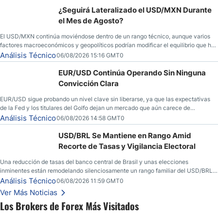
¿Seguirá Lateralizado el USD/MXN Durante
el Mes de Agosto?
El USD/MXN continúa moviéndose dentro de un rango técnico, aunque varios
factores macroeconómicos y geopolíticos podrían modificar el equilibrio que ha
dominado al mercado en las últimas semanas.
Análisis Técnico
06/08/2026 15:16 GMT0
EUR/USD Continúa Operando Sin Ninguna
Convicción Clara
EUR/USD sigue probando un nivel clave sin liberarse, ya que las expectativas
de la Fed y los titulares del Golfo dejan un mercado que aún carece de
convicción real.
Análisis Técnico
06/08/2026 14:58 GMT0
USD/BRL Se Mantiene en Rango Amid
Recorte de Tasas y Vigilancia Electoral
Una reducción de tasas del banco central de Brasil y unas elecciones
inminentes están remodelando silenciosamente un rango familiar del USD/BRL.
Una reducción de tasas por parte del banco central de Brasil y unas elecciones
Análisis Técnico
06/08/2026 11:59 GMT0
inminentes están remodelando silenciosamente un rango familiar del USD/BRL.
Ver Más Noticias
Esto es lo que los traders están observando a continuación.
Los Brokers de Forex Más Visitados