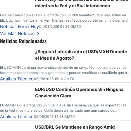
mientras la Fed y el BoJ Intervienen
Los mercados comienzan la jornada con un PMI manufacturero más sólido en
EE. UU., movimientos en el yen, fuertes resultados corporativos, un incidente de
seguridad en Bitcoin y nuevas señales desde el mercado del petróleo.
Noticias Forex Hoy
04/08/2026 05:36 GMT0
Ver Más Noticias
Noticias Relacionadas
¿Seguirá Lateralizado el USD/MXN Durante
el Mes de Agosto?
El USD/MXN continúa moviéndose dentro de un rango técnico, aunque varios
factores macroeconómicos y geopolíticos podrían modificar el equilibrio que ha
dominado al mercado en las últimas semanas.
Análisis Técnico
06/08/2026 15:16 GMT0
EUR/USD Continúa Operando Sin Ninguna
Convicción Clara
EUR/USD sigue probando un nivel clave sin liberarse, ya que las expectativas
de la Fed y los titulares del Golfo dejan un mercado que aún carece de
convicción real.
Análisis Técnico
06/08/2026 14:58 GMT0
USD/BRL Se Mantiene en Rango Amid