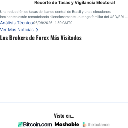
Recorte de Tasas y Vigilancia Electoral
Una reducción de tasas del banco central de Brasil y unas elecciones
inminentes están remodelando silenciosamente un rango familiar del USD/BRL.
Una reducción de tasas por parte del banco central de Brasil y unas elecciones
Análisis Técnico
06/08/2026 11:59 GMT0
inminentes están remodelando silenciosamente un rango familiar del USD/BRL.
Ver Más Noticias
Esto es lo que los traders están observando a continuación.
Los Brokers de Forex Más Visitados
Visto en...