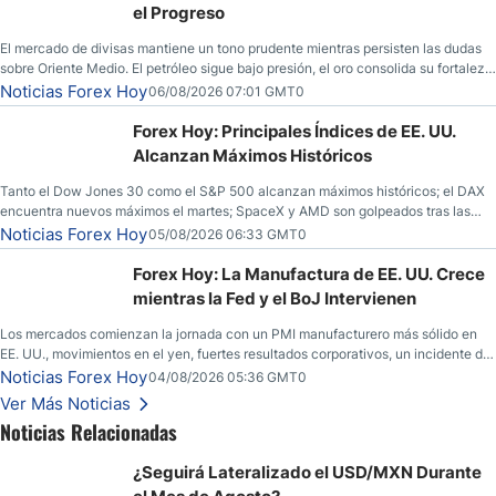
el Progreso
El mercado de divisas mantiene un tono prudente mientras persisten las dudas
sobre Oriente Medio. El petróleo sigue bajo presión, el oro consolida su fortaleza
y los operadores esperan nuevas referencias económicas desde Estados
Noticias Forex Hoy
06/08/2026 07:01 GMT0
Unidos.
Forex Hoy: Principales Índices de EE. UU.
Alcanzan Máximos Históricos
Tanto el Dow Jones 30 como el S&P 500 alcanzan máximos históricos; el DAX
encuentra nuevos máximos el martes; SpaceX y AMD son golpeados tras las
llamadas de ganancias; el petróleo crudo cae por debajo de los $80 con nuevas
Noticias Forex Hoy
05/08/2026 06:33 GMT0
esperanzas; el dólar estadounidense continúa intentando estabilizarse frente al
yen; el peso mexicano ve un repunte a medida que las tasas caen en EE. UU.
Forex Hoy: La Manufactura de EE. UU. Crece
mientras la Fed y el BoJ Intervienen
Los mercados comienzan la jornada con un PMI manufacturero más sólido en
EE. UU., movimientos en el yen, fuertes resultados corporativos, un incidente de
seguridad en Bitcoin y nuevas señales desde el mercado del petróleo.
Noticias Forex Hoy
04/08/2026 05:36 GMT0
Ver Más Noticias
Noticias Relacionadas
¿Seguirá Lateralizado el USD/MXN Durante