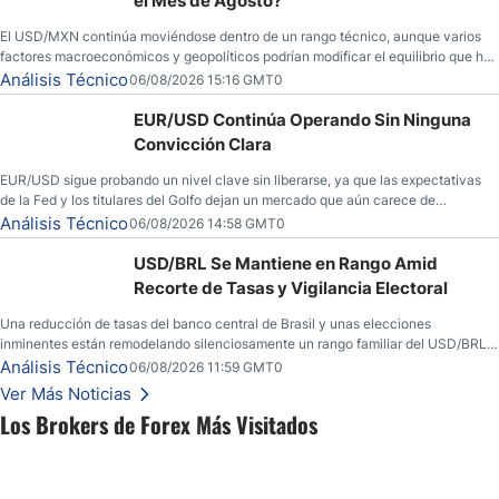
el Mes de Agosto?
El USD/MXN continúa moviéndose dentro de un rango técnico, aunque varios
factores macroeconómicos y geopolíticos podrían modificar el equilibrio que ha
dominado al mercado en las últimas semanas.
Análisis Técnico
06/08/2026 15:16 GMT0
EUR/USD Continúa Operando Sin Ninguna
Convicción Clara
EUR/USD sigue probando un nivel clave sin liberarse, ya que las expectativas
de la Fed y los titulares del Golfo dejan un mercado que aún carece de
convicción real.
Análisis Técnico
06/08/2026 14:58 GMT0
USD/BRL Se Mantiene en Rango Amid
Recorte de Tasas y Vigilancia Electoral
Una reducción de tasas del banco central de Brasil y unas elecciones
inminentes están remodelando silenciosamente un rango familiar del USD/BRL.
Una reducción de tasas por parte del banco central de Brasil y unas elecciones
Análisis Técnico
06/08/2026 11:59 GMT0
inminentes están remodelando silenciosamente un rango familiar del USD/BRL.
Ver Más Noticias
Esto es lo que los traders están observando a continuación.
Los Brokers de Forex Más Visitados