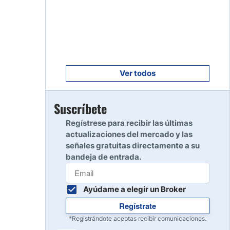
Empezar
8
Leer reseña
Empezar
9
Leer reseña
Ver todos
Empezar
Suscríbete
10
Leer reseña
Regístrese para recibir las últimas
actualizaciones del mercado y las
señales gratuitas directamente a su
bandeja de entrada.
Ayúdame a elegir un Broker
Regístrate
*Registrándote aceptas recibir comunicaciones.