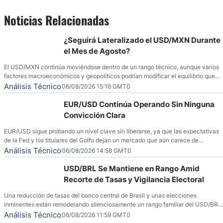
Noticias Relacionadas
¿Seguirá Lateralizado el USD/MXN Durante
el Mes de Agosto?
El USD/MXN continúa moviéndose dentro de un rango técnico, aunque varios
factores macroeconómicos y geopolíticos podrían modificar el equilibrio que
ha dominado al mercado en las últimas semanas.
Análisis Técnico
06/08/2026 15:16 GMT0
EUR/USD Continúa Operando Sin Ninguna
Convicción Clara
EUR/USD sigue probando un nivel clave sin liberarse, ya que las expectativas
de la Fed y los titulares del Golfo dejan un mercado que aún carece de
convicción real.
Análisis Técnico
06/08/2026 14:58 GMT0
USD/BRL Se Mantiene en Rango Amid
Recorte de Tasas y Vigilancia Electoral
Una reducción de tasas del banco central de Brasil y unas elecciones
inminentes están remodelando silenciosamente un rango familiar del USD/BRL.
Una reducción de tasas por parte del banco central de Brasil y unas elecciones
Análisis Técnico
06/08/2026 11:59 GMT0
inminentes están remodelando silenciosamente un rango familiar del USD/BRL.