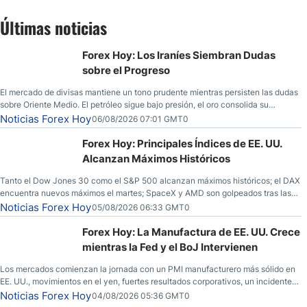
Últimas noticias
Forex Hoy: Los Iraníes Siembran Dudas
sobre el Progreso
El mercado de divisas mantiene un tono prudente mientras persisten las dudas
sobre Oriente Medio. El petróleo sigue bajo presión, el oro consolida su
fortaleza y los operadores esperan nuevas referencias económicas desde
Noticias Forex Hoy
06/08/2026 07:01 GMT0
Estados Unidos.
Forex Hoy: Principales Índices de EE. UU.
Alcanzan Máximos Históricos
Tanto el Dow Jones 30 como el S&P 500 alcanzan máximos históricos; el DAX
encuentra nuevos máximos el martes; SpaceX y AMD son golpeados tras las
llamadas de ganancias; el petróleo crudo cae por debajo de los $80 con
Noticias Forex Hoy
05/08/2026 06:33 GMT0
nuevas esperanzas; el dólar estadounidense continúa intentando estabilizarse
frente al yen; el peso mexicano ve un repunte a medida que las tasas caen en
Forex Hoy: La Manufactura de EE. UU. Crece
EE. UU.
mientras la Fed y el BoJ Intervienen
Los mercados comienzan la jornada con un PMI manufacturero más sólido en
EE. UU., movimientos en el yen, fuertes resultados corporativos, un incidente
de seguridad en Bitcoin y nuevas señales desde el mercado del petróleo.
Noticias Forex Hoy
04/08/2026 05:36 GMT0