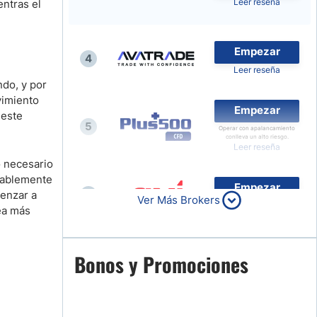
Leer reseña
entras el
Noticias de Brokers
Empezar
4
Leer reseña
do, y por
vimiento
Empezar
 este
5
Operar con apalancamiento
conlleva un alto riesgo.
Leer reseña
o necesario
obablemente
Empezar
6
menzar a
Ver Más Brokers
Leer reseña
ea más
Empezar
Bonos y Promociones
7
Leer reseña