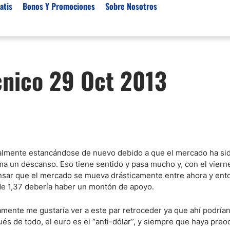
atis
Bonos Y Promociones
Sobre Nosotros
 de Broker
Empresas de Fondeo
Noticias del Mercados
cnico 29 Oct 2013
rs Regulados
Lista de Mejores Prop F
Análisis Forex
rs Para Scalping
Empresas de Fondeo en
Señales Forex Gratis
Unidos
r Oro
El Oro va a Subir o Baja
Empresas de Fondeo de
rs de Trading Automático
Tendencia Euro Próxim
ivisas
r para Metatrader 4
Noticias Forex Diarias
ialmente estancándose de nuevo debido a que el mercado ha si
rs por Categoría
Mercado de Acciones 
a un descanso. Eso tiene sentido y pasa mucho y, con el viern
Cacao
pensar que el mercado se mueva drásticamente entre ahora y ent
 de 1,37 debería haber un montón de apoyo.
/USD)
aterias Primas
mente me gustaría ver a este par retroceder ya que ahí podrían
s de todo, el euro es el “anti-dólar”, y siempre que haya preo