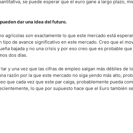
cuantitativa, se puede esperar que el euro gane a largo plazo, mi
ndices
pueden dar una idea del futuro.
no agrícolas son exactamente lo que este mercado está esperan
tipo de avance significativo en este mercado. Creo que el mo
re (MELI)
ueña bajada y no una crisis y por eso creo que es probable que
cciones
mos dos días.
rtar y una vez que las cifras de empleo salgan más débiles de l
inguna razón por la que este mercado no siga yendo más alto, pr
creo que cada vez que este par caiga, probablemente pueda co
recientemente, lo que por supuesto hace que el Euro también s