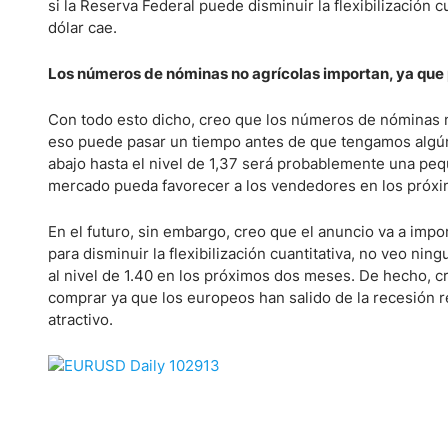
Ecuador
si la Reserva Federal puede disminuir la flexibilización 
dólar cae.
Paraguay
Nasdaq 100
S&P 500
Peru
IBEX 35
Todos los í
Los números de nóminas no agrícolas importan, ya que 
Panama
Acciones
Con todo esto dicho, creo que los números de nóminas 
Latinoamérica
eso puede pasar un tiempo antes de que tengamos algún 
Nvidia (NVDA)
Mercado Lib
Bolivia
abajo hasta el nivel de 1,37 será probablemente una peq
Banco Santander (SAN)
Todas las A
Nicaragua
mercado pueda favorecer a los vendedores en los próxi
Estados Unidos
En el futuro, sin embargo, creo que el anuncio va a impo
para disminuir la flexibilización cuantitativa, no veo n
al nivel de 1.40 en los próximos dos meses. De hecho, 
comprar ya que los europeos han salido de la recesión 
atractivo.