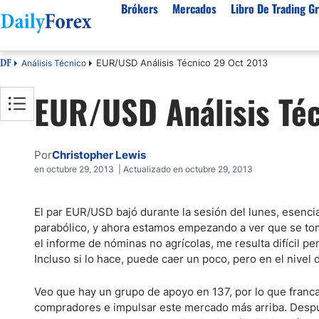
Brókers
Mercados
Libro De Trading Gr
EUR/USD Análisis Técnico 29 Oct 2013
Análisis Técnico
DF
Mejores Brokers por País
Activos populares
Acerca de DailyForex
Tipos
EUR/USD Análisis Té
España
Sobre Nosotros
Broke
Divisas
Argentina
Política editorial
Broke
USD/MXN
USD/JPY
Rep. Dominicana
Cómo generamos ingresos
Broke
Por
Christopher Lewis
EUR/USD
USD/COP
Mexico
Nuestra metodología
Broke
en octubre 29, 2013 | Actualizado en octubre 29, 2013
USD/PEN
Todas las D
Colombia
Índice de confianza
Broke
Materias Primas
El par EUR/USD bajó durante la sesión del lunes, esenc
Costa Rica
Por qué confiar en nosotros
Broke
parabólico, y ahora estamos empezando a ver que se tom
Venezuela
Precio del Cafe
Precio del 
el informe de nóminas no agrícolas, me resulta difícil 
Guatemala
Incluso si lo hace, puede caer un poco, pero en el nivel
Oro (XAU/USD)
Plata (XAG
Cuba
Petróleo WTI
Todas las M
Veo que hay un grupo de apoyo en 137, por lo que franca
El Salvador
compradores e impulsar este mercado más arriba. Despué
Indices