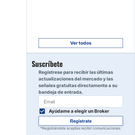
Empezar
8
Leer reseña
Empezar
9
Leer reseña
Ver todos
Empezar
Suscríbete
10
Leer reseña
Regístrese para recibir las últimas
actualizaciones del mercado y las
señales gratuitas directamente a su
bandeja de entrada.
Ayúdame a elegir un Broker
Regístrate
*Registrándote aceptas recibir comunicaciones.