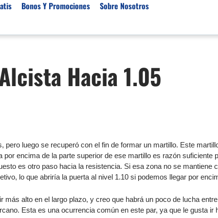
atis
Bonos Y Promociones
Sobre Nosotros
 de Broker
Empresas de Fondeo
Noticias del Mercados
lcista Hacia 1.05
rs Regulados
Lista de Mejores Prop F
Análisis Forex
rs Para Scalping
Empresas de Fondeo en
Señales Forex Gratis
Unidos
r Oro
El Oro va a Subir o Baja
Empresas de Fondeo de
rs de Trading Automático
Tendencia Euro Próxim
ivisas
r para Metatrader 4
Noticias Forex Diarias
pero luego se recuperó con el fin de formar un martillo. Este martillo
rs por Categoría
Mercado de Acciones 
ra por encima de la parte superior de ese martillo es razón suficiente
Cacao
puesto es otro paso hacia la resistencia. Si esa zona no se mantiene
tivo, lo que abriría la puerta al nivel 1.10 si podemos llegar por enci
/USD)
aterias Primas
más alto en el largo plazo, y creo que habrá un poco de lucha entre 
 cercano. Esta es una ocurrencia común en este par, ya que le gusta ir 