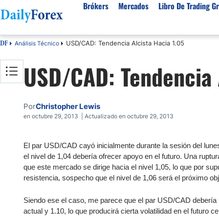
Brókers
Mercados
Libro De Trading Gr
USD/CAD: Tendencia Alcista Hacia 1.05
Análisis Técnico
DF
Mejores Brokers por País
Activos populares
Acerca de DailyForex
Tipos
USD/CAD: Tendencia A
España
Sobre Nosotros
Broke
Divisas
Argentina
Política editorial
Broke
USD/MXN
USD/JPY
Rep. Dominicana
Cómo generamos ingresos
Broke
Por
Christopher Lewis
EUR/USD
USD/COP
Mexico
Nuestra metodología
Broke
en octubre 29, 2013 | Actualizado en octubre 29, 2013
USD/PEN
Todas las D
Colombia
Índice de confianza
Broke
Materias Primas
El par USD/CAD cayó inicialmente durante la sesión del lunes, 
Costa Rica
Por qué confiar en nosotros
Broke
el nivel de 1,04 debería ofrecer apoyo en el futuro. Una ruptu
Venezuela
Precio del Cafe
Precio del 
que este mercado se dirige hacia el nivel 1,05, lo que por su
Guatemala
resistencia, sospecho que el nivel de 1,06 será el próximo obje
Oro (XAU/USD)
Plata (XAG
Cuba
Petróleo WTI
Todas las M
Siendo ese el caso, me parece que el par USD/CAD debería ir 
El Salvador
actual y 1.10, lo que producirá cierta volatilidad en el futuro
Indices