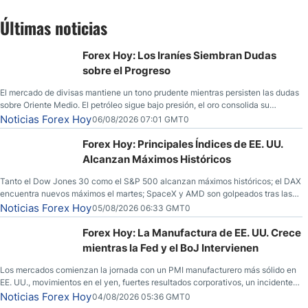
Últimas noticias
Forex Hoy: Los Iraníes Siembran Dudas
sobre el Progreso
El mercado de divisas mantiene un tono prudente mientras persisten las dudas
sobre Oriente Medio. El petróleo sigue bajo presión, el oro consolida su
fortaleza y los operadores esperan nuevas referencias económicas desde
Noticias Forex Hoy
06/08/2026 07:01 GMT0
Estados Unidos.
Forex Hoy: Principales Índices de EE. UU.
Alcanzan Máximos Históricos
Tanto el Dow Jones 30 como el S&P 500 alcanzan máximos históricos; el DAX
encuentra nuevos máximos el martes; SpaceX y AMD son golpeados tras las
llamadas de ganancias; el petróleo crudo cae por debajo de los $80 con
Noticias Forex Hoy
05/08/2026 06:33 GMT0
nuevas esperanzas; el dólar estadounidense continúa intentando estabilizarse
frente al yen; el peso mexicano ve un repunte a medida que las tasas caen en
Forex Hoy: La Manufactura de EE. UU. Crece
EE. UU.
mientras la Fed y el BoJ Intervienen
Los mercados comienzan la jornada con un PMI manufacturero más sólido en
EE. UU., movimientos en el yen, fuertes resultados corporativos, un incidente
de seguridad en Bitcoin y nuevas señales desde el mercado del petróleo.
Noticias Forex Hoy
04/08/2026 05:36 GMT0