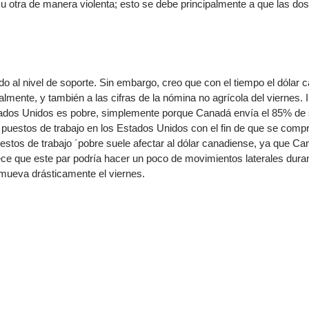
n u otra de manera violenta; esto se debe principalmente a que las d
ndices
 al nivel de soporte. Sin embargo, creo que con el tiempo el dólar 
lmente, y también a las cifras de la nómina no agrícola del viernes. 
re (MELI)
tados Unidos es pobre, simplemente porque Canadá envía el 85% de
cciones
uestos de trabajo en los Estados Unidos con el fin de que se compr
stos de trabajo ´pobre suele afectar al dólar canadiense, ya que C
e que este par podría hacer un poco de movimientos laterales duran
mueva drásticamente el viernes.