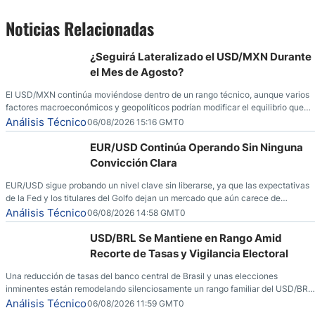
Noticias Relacionadas
¿Seguirá Lateralizado el USD/MXN Durante
el Mes de Agosto?
El USD/MXN continúa moviéndose dentro de un rango técnico, aunque varios
factores macroeconómicos y geopolíticos podrían modificar el equilibrio que
ha dominado al mercado en las últimas semanas.
Análisis Técnico
06/08/2026 15:16 GMT0
EUR/USD Continúa Operando Sin Ninguna
Convicción Clara
EUR/USD sigue probando un nivel clave sin liberarse, ya que las expectativas
de la Fed y los titulares del Golfo dejan un mercado que aún carece de
convicción real.
Análisis Técnico
06/08/2026 14:58 GMT0
USD/BRL Se Mantiene en Rango Amid
Recorte de Tasas y Vigilancia Electoral
Una reducción de tasas del banco central de Brasil y unas elecciones
inminentes están remodelando silenciosamente un rango familiar del USD/BRL.
Una reducción de tasas por parte del banco central de Brasil y unas elecciones
Análisis Técnico
06/08/2026 11:59 GMT0
inminentes están remodelando silenciosamente un rango familiar del USD/BRL.