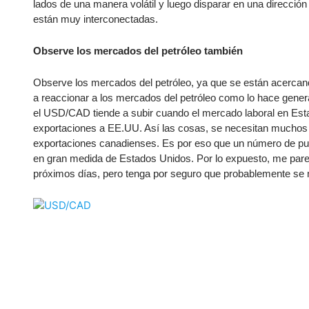
Ecuador
lados de una manera volátil y luego disparar en una direcció
están muy interconectadas.
Paraguay
Nasdaq 100
S&P 500
Peru
IBEX 35
Todos los í
Observe los mercados del petróleo también
Panama
Acciones
Observe los mercados del petróleo, ya que se están acercando
Latinoamérica
a reaccionar a los mercados del petróleo como lo hace genera
Nvidia (NVDA)
Mercado Lib
Bolivia
el USD/CAD tiende a subir cuando el mercado laboral en Es
Banco Santander (SAN)
Todas las A
Nicaragua
exportaciones a EE.UU. Así las cosas, se necesitan muchos p
exportaciones canadienses. Es por eso que un número de pue
Estados Unidos
en gran medida de Estados Unidos. Por lo expuesto, me parec
próximos días, pero tenga por seguro que probablemente se 