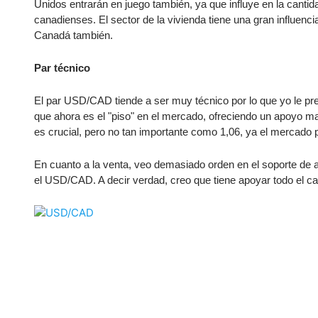
Ecuador
Unidos entrarán en juego también, ya que influye en la canti
canadienses. El sector de la vivienda tiene una gran influenc
Paraguay
Nasdaq 100
S&P 500
Canadá también.
Peru
IBEX 35
Todos los í
Panama
Par técnico
Acciones
Latinoamérica
El par USD/CAD tiende a ser muy técnico por lo que yo le pre
Nvidia (NVDA)
Mercado Lib
Bolivia
que ahora es el "piso" en el mercado, ofreciendo un apoyo masi
Banco Santander (SAN)
Todas las A
Nicaragua
es crucial, pero no tan importante como 1,06, ya el mercado p
Estados Unidos
En cuanto a la venta, veo demasiado orden en el soporte de ab
el USD/CAD. A decir verdad, creo que tiene apoyar todo el ca