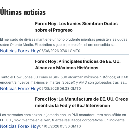
Últimas noticias
Forex Hoy: Los Iraníes Siembran Dudas
sobre el Progreso
El mercado de divisas mantiene un tono prudente mientras persisten las dudas
sobre Oriente Medio. El petróleo sigue bajo presión, el oro consolida su
fortaleza y los operadores esperan nuevas referencias económicas desde
Noticias Forex Hoy
06/08/2026 07:01 GMT0
Estados Unidos.
Forex Hoy: Principales Índices de EE. UU.
Alcanzan Máximos Históricos
Tanto el Dow Jones 30 como el S&P 500 alcanzan máximos históricos; el DAX
encuentra nuevos máximos el martes; SpaceX y AMD son golpeados tras las
llamadas de ganancias; el petróleo crudo cae por debajo de los $80 con
Noticias Forex Hoy
05/08/2026 06:33 GMT0
nuevas esperanzas; el dólar estadounidense continúa intentando estabilizarse
frente al yen; el peso mexicano ve un repunte a medida que las tasas caen en
Forex Hoy: La Manufactura de EE. UU. Crece
EE. UU.
mientras la Fed y el BoJ Intervienen
Los mercados comienzan la jornada con un PMI manufacturero más sólido en
EE. UU., movimientos en el yen, fuertes resultados corporativos, un incidente
de seguridad en Bitcoin y nuevas señales desde el mercado del petróleo.
Noticias Forex Hoy
04/08/2026 05:36 GMT0