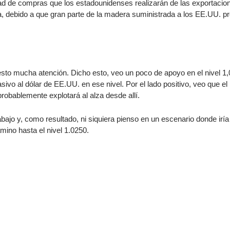
dad de compras que los estadounidenses realizarán de las exportacio
ia, debido a que gran parte de la madera suministrada a los EE.UU. p
ndices
sto mucha atención. Dicho esto, veo un poco de apoyo en el nivel 1,
re (MELI)
vo al dólar de EE.UU. en ese nivel. Por el lado positivo, veo que el 
cciones
robablemente explotará al alza desde allí.
ajo y, como resultado, ni siquiera pienso en un escenario donde iría
mino hasta el nivel 1.0250.