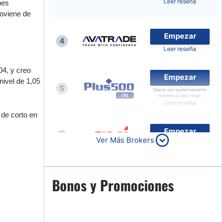
Leer reseña
nes
Noticias de Brokers
roviene de
Empezar
4
Leer reseña
04, y creo
Empezar
nivel de 1,05
5
Operar con apalancamiento
conlleva un alto riesgo.
Leer reseña
 de corto en
Empezar
6
Ver Más Brokers
Leer reseña
Empezar
Bonos y Promociones
7
Leer reseña