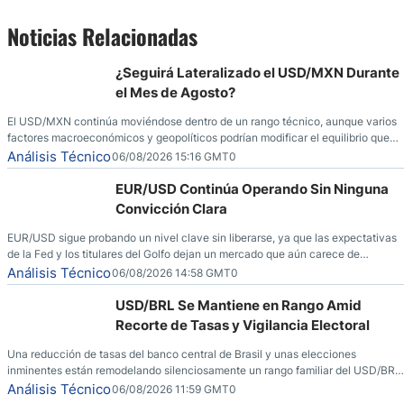
Noticias Relacionadas
¿Seguirá Lateralizado el USD/MXN Durante
el Mes de Agosto?
El USD/MXN continúa moviéndose dentro de un rango técnico, aunque varios
factores macroeconómicos y geopolíticos podrían modificar el equilibrio que
ha dominado al mercado en las últimas semanas.
Análisis Técnico
06/08/2026 15:16 GMT0
EUR/USD Continúa Operando Sin Ninguna
Convicción Clara
EUR/USD sigue probando un nivel clave sin liberarse, ya que las expectativas
de la Fed y los titulares del Golfo dejan un mercado que aún carece de
convicción real.
Análisis Técnico
06/08/2026 14:58 GMT0
USD/BRL Se Mantiene en Rango Amid
Recorte de Tasas y Vigilancia Electoral
Una reducción de tasas del banco central de Brasil y unas elecciones
inminentes están remodelando silenciosamente un rango familiar del USD/BRL.
Una reducción de tasas por parte del banco central de Brasil y unas elecciones
Análisis Técnico
06/08/2026 11:59 GMT0
inminentes están remodelando silenciosamente un rango familiar del USD/BRL.