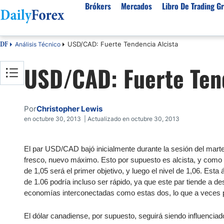
Brókers
Mercados
Libro De Trading Gr
USD/CAD: Fuerte Tendencia Alcista
Análisis Técnico
DF
Mejores Brokers por País
Activos populares
Acerca de DailyForex
Tipos
USD/CAD: Fuerte Tend
España
Sobre Nosotros
Broke
Divisas
Argentina
Política editorial
Broke
USD/MXN
USD/JPY
Rep. Dominicana
Cómo generamos ingresos
Broke
Por
Christopher Lewis
EUR/USD
USD/COP
Mexico
Nuestra metodología
Broke
en octubre 30, 2013 | Actualizado en octubre 30, 2013
USD/PEN
Todas las D
Colombia
Índice de confianza
Broke
Materias Primas
El par USD/CAD bajó inicialmente durante la sesión del martes,
Costa Rica
Por qué confiar en nosotros
Broke
fresco, nuevo máximo. Esto por supuesto es alcista, y como r
Venezuela
Precio del Cafe
Precio del 
de 1,05 será el primer objetivo, y luego el nivel de 1,06. Esta
Guatemala
de 1.06 podría incluso ser rápido, ya que este par tiende a 
Oro (XAU/USD)
Plata (XAG
economías interconectadas como estas dos, lo que a veces pue
Cuba
Petróleo WTI
Todas las M
El Salvador
El dólar canadiense, por supuesto, seguirá siendo influencia
Indices