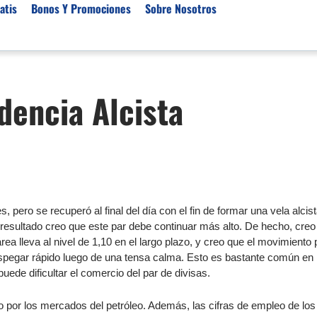
atis
Bonos Y Promociones
Sobre Nosotros
 de Broker
Empresas de Fondeo
Noticias del Mercados
encia Alcista
rs Regulados
Lista de Mejores Prop F
Análisis Forex
rs Para Scalping
Empresas de Fondeo en
Señales Forex Gratis
Unidos
r Oro
El Oro va a Subir o Baja
Empresas de Fondeo de
rs de Trading Automático
Tendencia Euro Próxim
ivisas
r para Metatrader 4
Noticias Forex Diarias
 pero se recuperó al final del día con el fin de formar una vela alcist
rs por Categoría
Mercado de Acciones 
esultado creo que este par debe continuar más alto. De hecho, creo 
Cacao
 área lleva al nivel de 1,10 en el largo plazo, y creo que el movimiento
despegar rápido luego de una tensa calma. Esto es bastante común en 
/USD)
de dificultar el comercio del par de divisas.
aterias Primas
do por los mercados del petróleo. Además, las cifras de empleo de lo