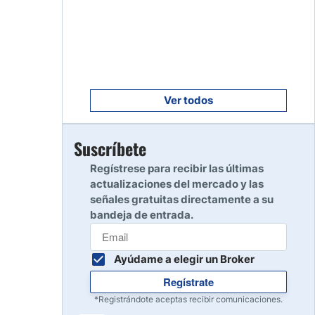
Empezar
8
Leer reseña
Empezar
9
Leer reseña
Ver todos
Empezar
Suscríbete
10
Leer reseña
Regístrese para recibir las últimas
actualizaciones del mercado y las
señales gratuitas directamente a su
bandeja de entrada.
Ayúdame a elegir un Broker
Regístrate
*Registrándote aceptas recibir comunicaciones.