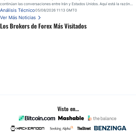
continúan las conversaciones entre Irán y Estados Unidos. Aquí está la razón
por la que los traders pueden querer pensarlo dos veces antes de tomar partido
Análisis Técnico
05/08/2026 11:13 GMT0
en este momento.
Ver Más Noticias
Los Brokers de Forex Más Visitados
Visto en...