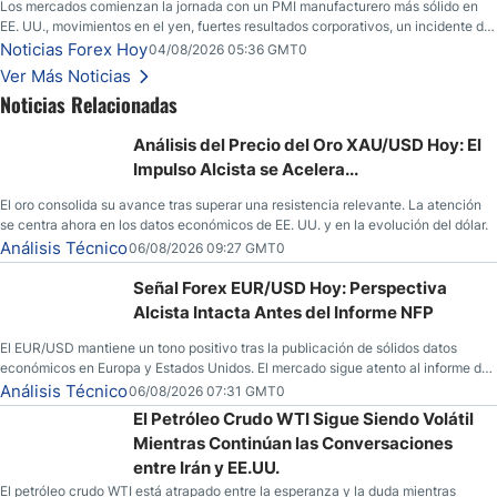
Los mercados comienzan la jornada con un PMI manufacturero más sólido en
EE. UU., movimientos en el yen, fuertes resultados corporativos, un incidente de
seguridad en Bitcoin y nuevas señales desde el mercado del petróleo.
Noticias Forex Hoy
04/08/2026 05:36 GMT0
Ver Más Noticias
Noticias Relacionadas
Análisis del Precio del Oro XAU/USD Hoy: El
Impulso Alcista se Acelera...
El oro consolida su avance tras superar una resistencia relevante. La atención
se centra ahora en los datos económicos de EE. UU. y en la evolución del dólar.
Análisis Técnico
06/08/2026 09:27 GMT0
Señal Forex EUR/USD Hoy: Perspectiva
Alcista Intacta Antes del Informe NFP
El EUR/USD mantiene un tono positivo tras la publicación de sólidos datos
económicos en Europa y Estados Unidos. El mercado sigue atento al informe de
empleo estadounidense y a la evolución del escenario geopolítico.
Análisis Técnico
06/08/2026 07:31 GMT0
El Petróleo Crudo WTI Sigue Siendo Volátil
Mientras Continúan las Conversaciones
entre Irán y EE.UU.
El petróleo crudo WTI está atrapado entre la esperanza y la duda mientras