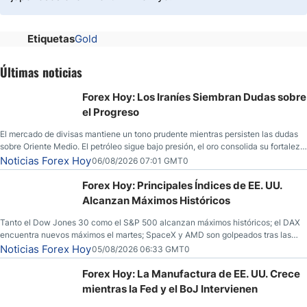
Etiquetas
Gold
Últimas noticias
Forex Hoy: Los Iraníes Siembran Dudas sobre
el Progreso
El mercado de divisas mantiene un tono prudente mientras persisten las dudas
sobre Oriente Medio. El petróleo sigue bajo presión, el oro consolida su fortaleza
y los operadores esperan nuevas referencias económicas desde Estados
Noticias Forex Hoy
06/08/2026 07:01 GMT0
Unidos.
Forex Hoy: Principales Índices de EE. UU.
Alcanzan Máximos Históricos
Tanto el Dow Jones 30 como el S&P 500 alcanzan máximos históricos; el DAX
encuentra nuevos máximos el martes; SpaceX y AMD son golpeados tras las
llamadas de ganancias; el petróleo crudo cae por debajo de los $80 con nuevas
Noticias Forex Hoy
05/08/2026 06:33 GMT0
esperanzas; el dólar estadounidense continúa intentando estabilizarse frente al
yen; el peso mexicano ve un repunte a medida que las tasas caen en EE. UU.
Forex Hoy: La Manufactura de EE. UU. Crece
mientras la Fed y el BoJ Intervienen