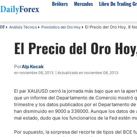
Brókers
Mercados
Libro De Trading Gr
El Precio del Oro Hoy, 8 N
Análisis Técnico
Pronóstico del Oro Hoy
DF
Mejores Brokers por País
Activos populares
Acerca de DailyForex
Tipos
El Precio del Oro Hoy
España
Sobre Nosotros
Broke
Divisas
Argentina
Política editorial
Broke
USD/MXN
USD/JPY
Rep. Dominicana
Cómo generamos ingresos
Broke
Por
Alp Kocak
EUR/USD
USD/COP
Mexico
Nuestra metodología
Broke
en noviembre 08, 2013 | Actualizado en noviembre 08, 2013
USD/PEN
Todas las D
Colombia
Índice de confianza
Broke
Materias Primas
El par XAU/USD cerró la jornada más bajo que en la ape
Costa Rica
Por qué confiar en nosotros
Broke
que un informe del Departamento de Comercio mostró que
Venezuela
Precio del Cafe
Precio del 
trimestre y los datos publicados por el Departamento de 
Guatemala
han disminuido en 9000 a 336000. Aunque los datos de 
Oro (XAU/USD)
Plata (XAG
mal estado, dudo que los funcionarios de la Fed estén 
Cuba
Petróleo WTI
Todas las M
El Salvador
Por supuesto, la sorpresa del recorte de tipos del BCE fu
Indices