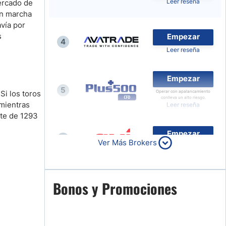
Leer reseña
mercado de
Compara Brokers de Forex
en marcha
avía por
Noticias de Brokers
s
Empezar
4
Leer reseña
Empezar
5
Si los toros
Operar con apalancamiento
conlleva un alto riesgo.
 mientras
Leer reseña
rte de 1293
Empezar
6
Ver Más Brokers
Leer reseña
Empezar
Bonos y Promociones
7
Leer reseña