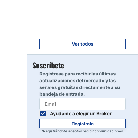
Empezar
8
Leer reseña
Empezar
9
Leer reseña
Ver todos
Empezar
Suscríbete
10
Leer reseña
Regístrese para recibir las últimas
actualizaciones del mercado y las
señales gratuitas directamente a su
bandeja de entrada.
Ayúdame a elegir un Broker
Regístrate
*Registrándote aceptas recibir comunicaciones.