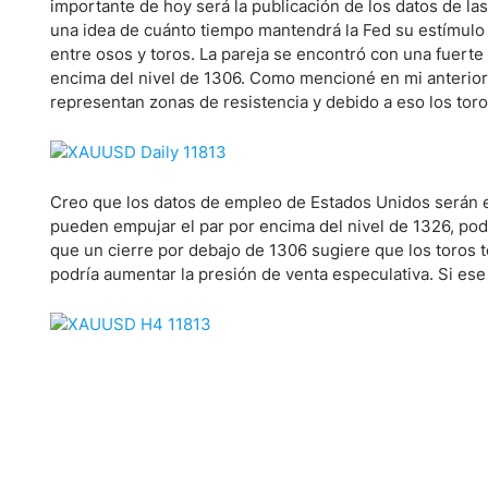
Ecuador
importante de hoy será la publicación de los datos de la
una idea de cuánto tiempo mantendrá la Fed su estímulo 
Paraguay
Nasdaq 100
S&P 500
entre osos y toros. La pareja se encontró con una fuerte r
Peru
IBEX 35
Todos los í
encima del nivel de 1306. Como mencioné en mi anterior 
Panama
representan zonas de resistencia y debido a eso los toro
Acciones
Latinoamérica
Nvidia (NVDA)
Mercado Lib
Bolivia
Banco Santander (SAN)
Todas las A
Nicaragua
Creo que los datos de empleo de Estados Unidos serán el 
pueden empujar el par por encima del nivel de 1326, podr
Estados Unidos
que un cierre por debajo de 1306 sugiere que los toros
podría aumentar la presión de venta especulativa. Si ese 