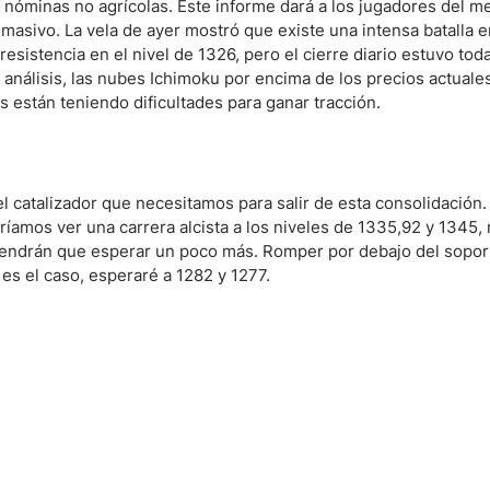
s nóminas no agrícolas. Este informe dará a los jugadores del 
masivo. La vela de ayer mostró que existe una intensa batalla 
esistencia en el nivel de 1326, pero el cierre diario estuvo tod
ndices
análisis, las nubes Ichimoku por encima de los precios actuale
s están teniendo dificultades para ganar tracción.
re (MELI)
cciones
catalizador que necesitamos para salir de esta consolidación. 
íamos ver una carrera alcista a los niveles de 1335,92 y 1345,
 tendrán que esperar un poco más. Romper por debajo del sopo
es el caso, esperaré a 1282 y 1277.