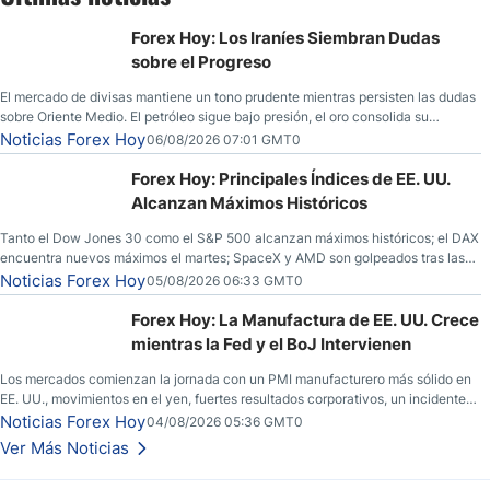
Forex Hoy: Los Iraníes Siembran Dudas
sobre el Progreso
El mercado de divisas mantiene un tono prudente mientras persisten las dudas
sobre Oriente Medio. El petróleo sigue bajo presión, el oro consolida su
fortaleza y los operadores esperan nuevas referencias económicas desde
Noticias Forex Hoy
06/08/2026 07:01 GMT0
Estados Unidos.
Forex Hoy: Principales Índices de EE. UU.
Alcanzan Máximos Históricos
Tanto el Dow Jones 30 como el S&P 500 alcanzan máximos históricos; el DAX
encuentra nuevos máximos el martes; SpaceX y AMD son golpeados tras las
llamadas de ganancias; el petróleo crudo cae por debajo de los $80 con
Noticias Forex Hoy
05/08/2026 06:33 GMT0
nuevas esperanzas; el dólar estadounidense continúa intentando estabilizarse
frente al yen; el peso mexicano ve un repunte a medida que las tasas caen en
Forex Hoy: La Manufactura de EE. UU. Crece
EE. UU.
mientras la Fed y el BoJ Intervienen
Los mercados comienzan la jornada con un PMI manufacturero más sólido en
EE. UU., movimientos en el yen, fuertes resultados corporativos, un incidente
de seguridad en Bitcoin y nuevas señales desde el mercado del petróleo.
Noticias Forex Hoy
04/08/2026 05:36 GMT0
Ver Más Noticias