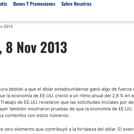
atis
Bonos Y Promociones
Sobre Nosotros
ov 2013
 de Broker
Empresas de Fondeo
Noticias del Mercados
, 8 Nov 2013
rs Regulados
Lista de Mejores Prop F
Análisis Forex
rs Para Scalping
Empresas de Fondeo en
Señales Forex Gratis
Unidos
r Oro
El Oro va a Subir o Baja
Empresas de Fondeo de
rs de Trading Automático
Tendencia Euro Próxim
ivisas
r para Metatrader 4
Noticias Forex Diarias
rtura debido a que el dólar estadounidense ganó algo de fuerza
rs por Categoría
Mercado de Acciones 
 la economía de EE.UU. creció a un ritmo anual del 2,8 % en el
Cacao
Trabajo de EE.UU. revelaron que las solicitudes iniciales por 
ayer también mostraron pruebas de que la economía de EE.UU. 
/USD)
muy contentos con estos números.
aterias Primas
e otro elemento que contribuyó a la fortaleza del dólar. El even