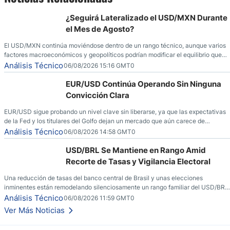
¿Seguirá Lateralizado el USD/MXN Durante
el Mes de Agosto?
El USD/MXN continúa moviéndose dentro de un rango técnico, aunque varios
factores macroeconómicos y geopolíticos podrían modificar el equilibrio que
ha dominado al mercado en las últimas semanas.
Análisis Técnico
06/08/2026 15:16 GMT0
EUR/USD Continúa Operando Sin Ninguna
Convicción Clara
EUR/USD sigue probando un nivel clave sin liberarse, ya que las expectativas
de la Fed y los titulares del Golfo dejan un mercado que aún carece de
convicción real.
Análisis Técnico
06/08/2026 14:58 GMT0
USD/BRL Se Mantiene en Rango Amid
Recorte de Tasas y Vigilancia Electoral
Una reducción de tasas del banco central de Brasil y unas elecciones
inminentes están remodelando silenciosamente un rango familiar del USD/BRL.
Una reducción de tasas por parte del banco central de Brasil y unas elecciones
Análisis Técnico
06/08/2026 11:59 GMT0
inminentes están remodelando silenciosamente un rango familiar del USD/BRL.
Ver Más Noticias
Esto es lo que los traders están observando a continuación.