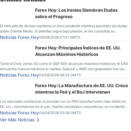
Forex Hoy: Los Iraníes Siembran Dudas
sobre el Progreso
El mercado de divisas mantiene un tono prudente mientras persisten las dudas
sobre Oriente Medio. El petróleo sigue bajo presión, el oro consolida su
fortaleza y los operadores esperan nuevas referencias económicas desde
Noticias Forex Hoy
06/08/2026 07:01 GMT0
Estados Unidos.
Forex Hoy: Principales Índices de EE. UU.
Alcanzan Máximos Históricos
Tanto el Dow Jones 30 como el S&P 500 alcanzan máximos históricos; el DAX
encuentra nuevos máximos el martes; SpaceX y AMD son golpeados tras las
llamadas de ganancias; el petróleo crudo cae por debajo de los $80 con
Noticias Forex Hoy
05/08/2026 06:33 GMT0
nuevas esperanzas; el dólar estadounidense continúa intentando estabilizarse
frente al yen; el peso mexicano ve un repunte a medida que las tasas caen en
Forex Hoy: La Manufactura de EE. UU. Crece
EE. UU.
mientras la Fed y el BoJ Intervienen
Los mercados comienzan la jornada con un PMI manufacturero más sólido en
EE. UU., movimientos en el yen, fuertes resultados corporativos, un incidente
de seguridad en Bitcoin y nuevas señales desde el mercado del petróleo.
Noticias Forex Hoy
04/08/2026 05:36 GMT0
Ver Más Noticias