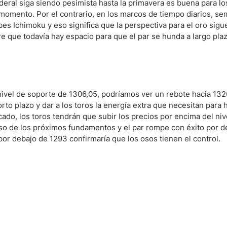
ederal siga siendo pesimista hasta la primavera es buena para lo
 momento. Por el contrario, en los marcos de tiempo diarios, se
es Ichimoku y eso significa que la perspectiva para el oro sigu
ndices
ere que todavía hay espacio para que el par se hunda a largo plaz
re (MELI)
cciones
 nivel de soporte de 1306,05, podríamos ver un rebote hacia 13
rto plazo y dar a los toros la energía extra que necesitan para 
ado, los toros tendrán que subir los precios por encima del niv
so de los próximos fundamentos y el par rompe con éxito por d
por debajo de 1293 confirmaría que los osos tienen el control.