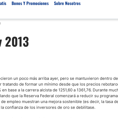
atis
Bonos Y Promociones
Sobre Nosotros
3
 de Broker
Empresas de Fondeo
Noticias del Mercados
v 2013
rs Regulados
Lista de Mejores Prop F
Análisis Forex
rs Para Scalping
Empresas de Fondeo en
Señales Forex Gratis
Unidos
r Oro
El Oro va a Subir o Baja
Empresas de Fondeo de
rs de Trading Automático
Tendencia Euro Próxim
ivisas
r para Metatrader 4
Noticias Forex Diarias
lecieron un poco más arriba ayer, pero se mantuvieron dentro de
rs por Categoría
Mercado de Acciones 
ar tratando de formar un mínimo desde que los precios rebotaron
Cacao
 en base a la carrera alcista de 1251,60 a 1361,76. Durante muc
ulando que la Reserva Federal comenzará a reducir su program
/USD)
s de empleo muestran una mejora sostenible (es decir, la tasa 
aterias Primas
la confianza de los inversores de oro se debilitase.