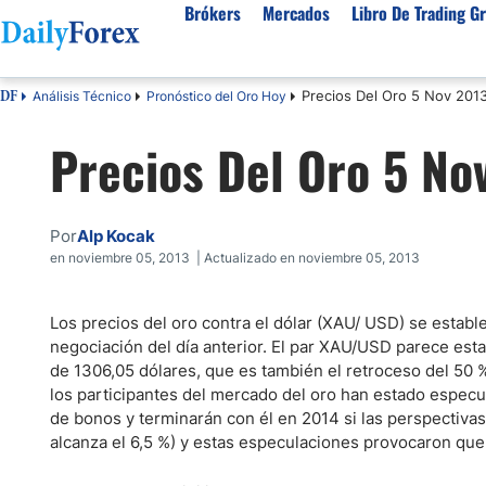
Brókers
Mercados
Libro De Trading Gr
Precios Del Oro 5 Nov 201
Análisis Técnico
Pronóstico del Oro Hoy
DF
Mejores Brokers por País
Activos populares
Acerca de DailyForex
Tipos
Precios Del Oro 5 No
España
Sobre Nosotros
Broke
Divisas
Argentina
Política editorial
Broke
USD/MXN
USD/JPY
Rep. Dominicana
Cómo generamos ingresos
Broke
Por
Alp Kocak
EUR/USD
USD/COP
Mexico
Nuestra metodología
Broke
en noviembre 05, 2013 | Actualizado en noviembre 05, 2013
USD/PEN
Todas las D
Colombia
Índice de confianza
Broke
Materias Primas
Los precios del oro contra el dólar (XAU/ USD) se estab
Costa Rica
Por qué confiar en nosotros
Broke
negociación del día anterior. El par XAU/USD parece est
Venezuela
Precio del Cafe
Precio del 
de 1306,05 dólares, que es también el retroceso del 50 %
Guatemala
los participantes del mercado del oro han estado espec
Oro (XAU/USD)
Plata (XAG
de bonos y terminarán con él en 2014 si las perspectiva
Cuba
Petróleo WTI
Todas las M
alcanza el 6,5 %) y estas especulaciones provocaron que 
El Salvador
Indices