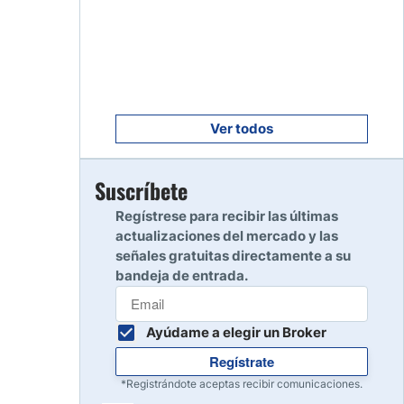
Empezar
8
Leer reseña
Empezar
9
Leer reseña
Ver todos
Empezar
Suscríbete
10
Leer reseña
Regístrese para recibir las últimas
actualizaciones del mercado y las
señales gratuitas directamente a su
bandeja de entrada.
Ayúdame a elegir un Broker
Regístrate
*Registrándote aceptas recibir comunicaciones.