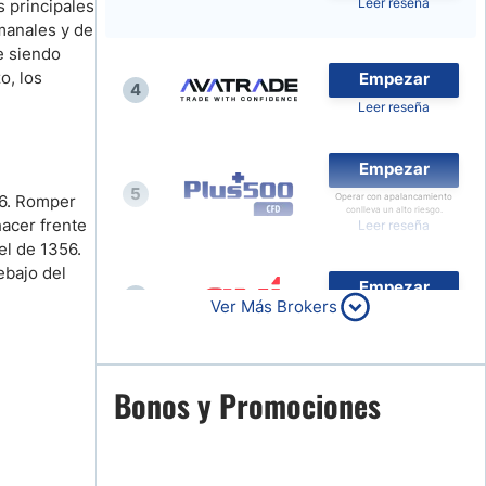
Leer reseña
s principales
Compara Brokers de Forex
manales y de
e siendo
Noticias de Brokers
o, los
Empezar
4
Leer reseña
Empezar
5
26. Romper
Operar con apalancamiento
conlleva un alto riesgo.
hacer frente
Leer reseña
el de 1356.
ebajo del
Empezar
6
Ver Más Brokers
Leer reseña
Empezar
Bonos y Promociones
7
Leer reseña