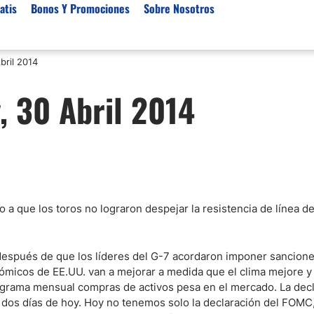
atis
Bonos Y Promociones
Sobre Nosotros
bril 2014
 de Broker
Empresas de Fondeo
Noticias del Mercados
, 30 Abril 2014
rs Regulados
Lista de Mejores Prop F
Análisis Forex
rs Para Scalping
Empresas de Fondeo en
Señales Forex Gratis
Unidos
r Oro
El Oro va a Subir o Baja
Empresas de Fondeo de
rs de Trading Automático
Tendencia Euro Próxim
ivisas
r para Metatrader 4
Noticias Forex Diarias
a que los toros no lograron despejar la resistencia de línea d
rs por Categoría
Mercado de Acciones 
Cacao
/USD)
después de que los líderes del G-7 acordaron imponer sancion
nómicos de EE.UU. van a mejorar a medida que el clima mejore y
aterias Primas
ograma mensual compras de activos pesa en el mercado. La dec
 de dos días de hoy. Hoy no tenemos solo la declaración del FOMC