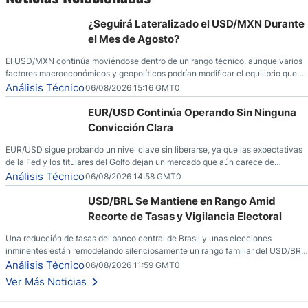
¿Seguirá Lateralizado el USD/MXN Durante
el Mes de Agosto?
El USD/MXN continúa moviéndose dentro de un rango técnico, aunque varios
factores macroeconómicos y geopolíticos podrían modificar el equilibrio que
ha dominado al mercado en las últimas semanas.
Análisis Técnico
06/08/2026 15:16 GMT0
EUR/USD Continúa Operando Sin Ninguna
Convicción Clara
EUR/USD sigue probando un nivel clave sin liberarse, ya que las expectativas
de la Fed y los titulares del Golfo dejan un mercado que aún carece de
convicción real.
Análisis Técnico
06/08/2026 14:58 GMT0
USD/BRL Se Mantiene en Rango Amid
Recorte de Tasas y Vigilancia Electoral
Una reducción de tasas del banco central de Brasil y unas elecciones
inminentes están remodelando silenciosamente un rango familiar del USD/BRL.
Una reducción de tasas por parte del banco central de Brasil y unas elecciones
Análisis Técnico
06/08/2026 11:59 GMT0
inminentes están remodelando silenciosamente un rango familiar del USD/BRL.
Ver Más Noticias
Esto es lo que los traders están observando a continuación.