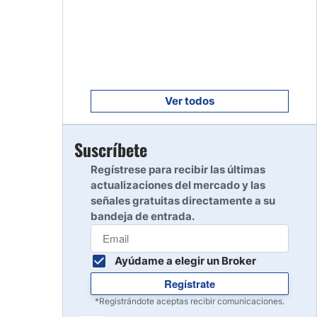
Empezar
8
Leer reseña
Empezar
9
Leer reseña
Ver todos
Empezar
Suscríbete
10
Leer reseña
Regístrese para recibir las últimas
actualizaciones del mercado y las
señales gratuitas directamente a su
bandeja de entrada.
Ayúdame a elegir un Broker
Regístrate
*Registrándote aceptas recibir comunicaciones.