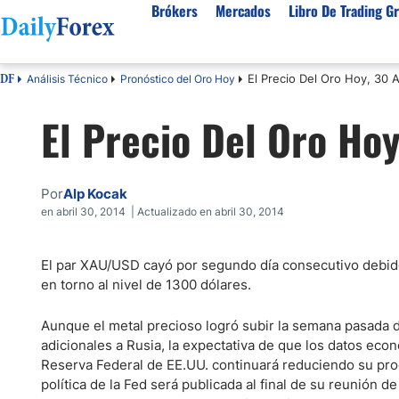
Brókers
Mercados
Libro De Trading Gr
El Precio Del Oro Hoy, 30 A
Análisis Técnico
Pronóstico del Oro Hoy
DF
Mejores Brokers por País
Activos populares
Acerca de DailyForex
Tipos
El Precio Del Oro Hoy
España
Sobre Nosotros
Broke
Divisas
Argentina
Política editorial
Broke
USD/MXN
USD/JPY
Rep. Dominicana
Cómo generamos ingresos
Broke
Por
Alp Kocak
EUR/USD
USD/COP
Mexico
Nuestra metodología
Broke
en abril 30, 2014 | Actualizado en abril 30, 2014
USD/PEN
Todas las D
Colombia
Índice de confianza
Broke
Materias Primas
El par XAU/USD cayó por segundo día consecutivo debido 
Costa Rica
Por qué confiar en nosotros
Broke
en torno al nivel de 1300 dólares.
Venezuela
Precio del Cafe
Precio del 
Guatemala
Oro (XAU/USD)
Plata (XAG
Aunque el metal precioso logró subir la semana pasada 
adicionales a Rusia, la expectativa de que los datos eco
Cuba
Petróleo WTI
Todas las M
Reserva Federal de EE.UU. continuará reduciendo su pr
El Salvador
política de la Fed será publicada al final de su reunión
Indices