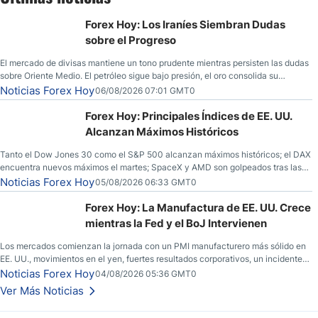
Forex Hoy: Los Iraníes Siembran Dudas
sobre el Progreso
El mercado de divisas mantiene un tono prudente mientras persisten las dudas
sobre Oriente Medio. El petróleo sigue bajo presión, el oro consolida su
fortaleza y los operadores esperan nuevas referencias económicas desde
Noticias Forex Hoy
06/08/2026 07:01 GMT0
Estados Unidos.
Forex Hoy: Principales Índices de EE. UU.
Alcanzan Máximos Históricos
Tanto el Dow Jones 30 como el S&P 500 alcanzan máximos históricos; el DAX
encuentra nuevos máximos el martes; SpaceX y AMD son golpeados tras las
llamadas de ganancias; el petróleo crudo cae por debajo de los $80 con
Noticias Forex Hoy
05/08/2026 06:33 GMT0
nuevas esperanzas; el dólar estadounidense continúa intentando estabilizarse
frente al yen; el peso mexicano ve un repunte a medida que las tasas caen en
Forex Hoy: La Manufactura de EE. UU. Crece
EE. UU.
mientras la Fed y el BoJ Intervienen
Los mercados comienzan la jornada con un PMI manufacturero más sólido en
EE. UU., movimientos en el yen, fuertes resultados corporativos, un incidente
de seguridad en Bitcoin y nuevas señales desde el mercado del petróleo.
Noticias Forex Hoy
04/08/2026 05:36 GMT0
Ver Más Noticias