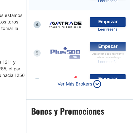
Leer reseña
Noticias de Brokers
nos estamos
Empezar
Los toros
4
 tomar la
Leer reseña
Empezar
5
Operar con apalancamiento
conlleva un alto riesgo.
e 1311 y
Leer reseña
85, el par
o hacia 1256.
Empezar
6
Ver Más Brokers
Leer reseña
Empezar
Bonos y Promociones
7
Leer reseña