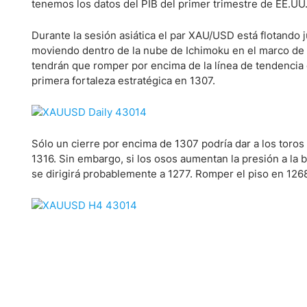
Ecuador
tenemos los datos del PIB del primer trimestre de EE.UU
Paraguay
Nasdaq 100
S&P 500
Durante la sesión asiática el par XAU/USD está flotando
Peru
IBEX 35
Todos los í
moviendo dentro de la nube de Ichimoku en el marco de t
Panama
tendrán que romper por encima de la línea de tendenci
Acciones
primera fortaleza estratégica en 1307.
Latinoamérica
Nvidia (NVDA)
Mercado Lib
Bolivia
Banco Santander (SAN)
Todas las A
Nicaragua
Sólo un cierre por encima de 1307 podría dar a los toros 
Estados Unidos
1316. Sin embargo, si los osos aumentan la presión a la b
se dirigirá probablemente a 1277. Romper el piso en 1268