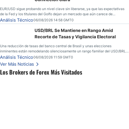
EUR/USD sigue probando un nivel clave sin liberarse, ya que las expectativas
de la Fed y los titulares del Golfo dejan un mercado que aún carece de
convicción real.
Análisis Técnico
06/08/2026 14:58 GMT0
USD/BRL Se Mantiene en Rango Amid
Recorte de Tasas y Vigilancia Electoral
Una reducción de tasas del banco central de Brasil y unas elecciones
inminentes están remodelando silenciosamente un rango familiar del USD/BRL.
Una reducción de tasas por parte del banco central de Brasil y unas elecciones
Análisis Técnico
06/08/2026 11:59 GMT0
inminentes están remodelando silenciosamente un rango familiar del USD/BRL.
Ver Más Noticias
Esto es lo que los traders están observando a continuación.
Los Brokers de Forex Más Visitados