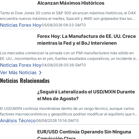
Alcanzan Máximos Históricos
Tanto el Dow Jones 30 como el S&P 500 alcanzan máximos históricos; el DAX
encuentra nuevos máximos el martes; SpaceX y AMD son golpeados tras las
llamadas de ganancias; el petróleo crudo cae por debajo de los $80 con nuevas
Noticias Forex Hoy
05/08/2026 06:33 GMT0
esperanzas; el dólar estadounidense continúa intentando estabilizarse frente al
yen; el peso mexicano ve un repunte a medida que las tasas caen en EE. UU.
Forex Hoy: La Manufactura de EE. UU. Crece
mientras la Fed y el BoJ Intervienen
Los mercados comienzan la jornada con un PMI manufacturero más sólido en
EE. UU., movimientos en el yen, fuertes resultados corporativos, un incidente de
seguridad en Bitcoin y nuevas señales desde el mercado del petróleo.
Noticias Forex Hoy
04/08/2026 05:36 GMT0
Ver Más Noticias
Noticias Relacionadas
¿Seguirá Lateralizado el USD/MXN Durante
el Mes de Agosto?
El USD/MXN continúa moviéndose dentro de un rango técnico, aunque varios
factores macroeconómicos y geopolíticos podrían modificar el equilibrio que ha
dominado al mercado en las últimas semanas.
Análisis Técnico
06/08/2026 15:16 GMT0
EUR/USD Continúa Operando Sin Ninguna
Convicción Clara