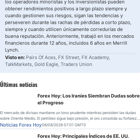
los operadores minoristas y los inversionistas pueden
obtener rendimientos positivos a largo plazo siempre y
cuando gestionen sus riesgos, sigan las tendencias y
perseveren durante las rachas de pérdidas a corto plazo,
siempre y cuando utilicen únicamente corredurías de
buena reputación. Anteriormente, trabajó en los mercados
financieros durante 12 años, incluidos 6 años en Merrill
Lynch.
Visto en:
Pairs Of Aces, FX Street, FX Academy,
TalkMarkets, Gold Eagle, Traders Union
Últimas noticias
Forex Hoy: Los Iraníes Siembran Dudas sobre
el Progreso
El mercado de divisas mantiene un tono prudente mientras persisten las dudas
sobre Oriente Medio. El petróleo sigue bajo presión, el oro consolida su fortaleza
y los operadores esperan nuevas referencias económicas desde Estados
Noticias Forex Hoy
06/08/2026 07:01 GMT0
Unidos.
Forex Hoy: Principales Índices de EE. UU.