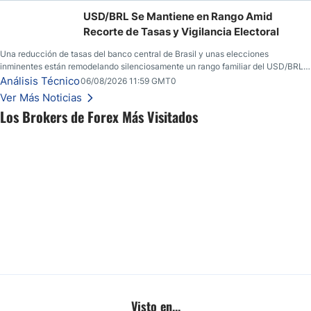
USD/BRL Se Mantiene en Rango Amid
Recorte de Tasas y Vigilancia Electoral
Una reducción de tasas del banco central de Brasil y unas elecciones
inminentes están remodelando silenciosamente un rango familiar del USD/BRL.
Una reducción de tasas por parte del banco central de Brasil y unas elecciones
Análisis Técnico
06/08/2026 11:59 GMT0
inminentes están remodelando silenciosamente un rango familiar del USD/BRL.
Ver Más Noticias
Esto es lo que los traders están observando a continuación.
Los Brokers de Forex Más Visitados
Visto en...