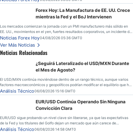
esperanzas; el dólar estadounidense continúa intentando estabilizarse frente al
yen; el peso mexicano ve un repunte a medida que las tasas caen en EE. UU.
Forex Hoy: La Manufactura de EE. UU. Crece
mientras la Fed y el BoJ Intervienen
Los mercados comienzan la jornada con un PMI manufacturero más sólido en
EE. UU., movimientos en el yen, fuertes resultados corporativos, un incidente de
seguridad en Bitcoin y nuevas señales desde el mercado del petróleo.
Noticias Forex Hoy
04/08/2026 05:36 GMT0
Ver Más Noticias
Noticias Relacionadas
¿Seguirá Lateralizado el USD/MXN Durante
el Mes de Agosto?
El USD/MXN continúa moviéndose dentro de un rango técnico, aunque varios
factores macroeconómicos y geopolíticos podrían modificar el equilibrio que ha
dominado al mercado en las últimas semanas.
Análisis Técnico
06/08/2026 15:16 GMT0
EUR/USD Continúa Operando Sin Ninguna
Convicción Clara
EUR/USD sigue probando un nivel clave sin liberarse, ya que las expectativas
de la Fed y los titulares del Golfo dejan un mercado que aún carece de
convicción real.
Análisis Técnico
06/08/2026 14:58 GMT0