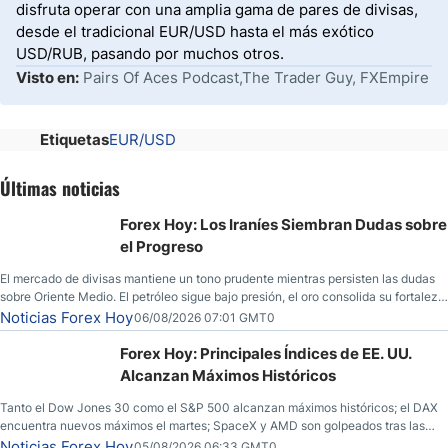
disfruta operar con una amplia gama de pares de divisas,
desde el tradicional EUR/USD hasta el más exótico
USD/RUB, pasando por muchos otros.
Visto en:
Pairs Of Aces Podcast,The Trader Guy, FXEmpire
Etiquetas
EUR/USD
Últimas noticias
Forex Hoy: Los Iraníes Siembran Dudas sobre
el Progreso
El mercado de divisas mantiene un tono prudente mientras persisten las dudas
sobre Oriente Medio. El petróleo sigue bajo presión, el oro consolida su fortaleza
y los operadores esperan nuevas referencias económicas desde Estados
Noticias Forex Hoy
06/08/2026 07:01 GMT0
Unidos.
Forex Hoy: Principales Índices de EE. UU.
Alcanzan Máximos Históricos
Tanto el Dow Jones 30 como el S&P 500 alcanzan máximos históricos; el DAX
encuentra nuevos máximos el martes; SpaceX y AMD son golpeados tras las
llamadas de ganancias; el petróleo crudo cae por debajo de los $80 con nuevas
Noticias Forex Hoy
05/08/2026 06:33 GMT0