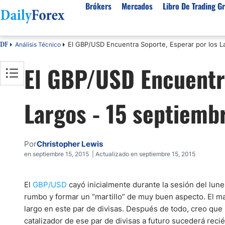
Brókers
Mercados
Libro De Trading Gr
El GBP/USD Encuentra Soporte, Esperar por los L
Análisis Técnico
DF
Mejores Brokers por País
Activos populares
Acerca de DailyForex
Tipos
El GBP/USD Encuentra
España
Sobre Nosotros
Broke
Divisas
Argentina
Política editorial
Broke
USD/MXN
USD/JPY
Largos - 15 septiemb
Rep. Dominicana
Cómo generamos ingresos
Broke
EUR/USD
USD/COP
Mexico
Nuestra metodología
Broke
USD/PEN
Todas las D
Colombia
Índice de confianza
Broke
Por
Christopher Lewis
Materias Primas
Costa Rica
Por qué confiar en nosotros
Broke
en septiembre 15, 2015 | Actualizado en septiembre 15, 2015
Venezuela
Precio del Cafe
Precio del 
Guatemala
Oro (XAU/USD)
Plata (XAG
El
GBP/USD
cayó inicialmente durante la sesión del lun
Cuba
rumbo y formar un “martillo” de muy buen aspecto. El ma
Petróleo WTI
Todas las M
largo en este par de divisas. Después de todo, creo que 
El Salvador
catalizador de ese par de divisas a futuro sucederá reci
Indices