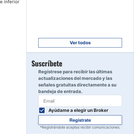
e inferior
Empezar
8
Leer reseña
Empezar
9
Leer reseña
Ver todos
Empezar
Suscríbete
10
Leer reseña
Regístrese para recibir las últimas
actualizaciones del mercado y las
señales gratuitas directamente a su
bandeja de entrada.
Ayúdame a elegir un Broker
Regístrate
*Registrándote aceptas recibir comunicaciones.