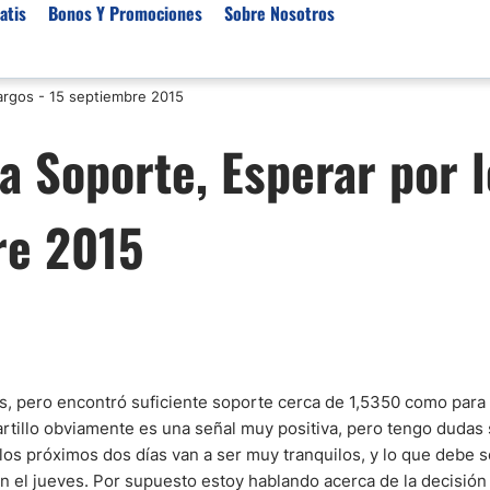
atis
Bonos Y Promociones
Sobre Nosotros
argos - 15 septiembre 2015
 de Broker
Empresas de Fondeo
Noticias del Mercados
 Soporte, Esperar por l
rs Regulados
Lista de Mejores Prop F
Análisis Forex
rs Para Scalping
Empresas de Fondeo en
Señales Forex Gratis
re 2015
Unidos
r Oro
El Oro va a Subir o Baja
Empresas de Fondeo de
rs de Trading Automático
Tendencia Euro Próxim
ivisas
r para Metatrader 4
Noticias Forex Diarias
rs por Categoría
Mercado de Acciones 
Cacao
/USD)
es, pero encontró suficiente soporte cerca de 1,5350 como para
rtillo obviamente es una señal muy positiva, pero tengo dudas 
aterias Primas
los próximos dos días van a ser muy tranquilos, y lo que debe s
én el jueves. Por supuesto estoy hablando acerca de la decisión 