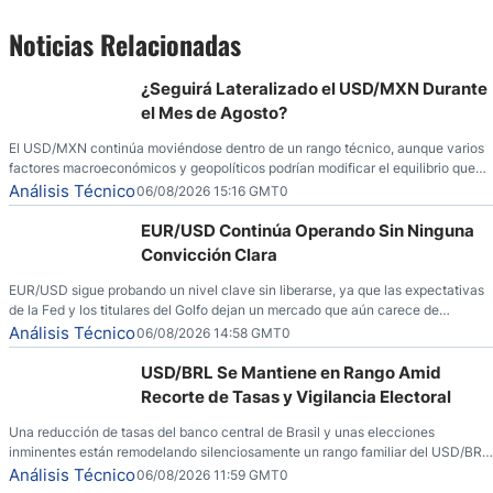
Noticias Relacionadas
¿Seguirá Lateralizado el USD/MXN Durante
el Mes de Agosto?
El USD/MXN continúa moviéndose dentro de un rango técnico, aunque varios
factores macroeconómicos y geopolíticos podrían modificar el equilibrio que
ha dominado al mercado en las últimas semanas.
Análisis Técnico
06/08/2026 15:16 GMT0
EUR/USD Continúa Operando Sin Ninguna
Convicción Clara
EUR/USD sigue probando un nivel clave sin liberarse, ya que las expectativas
de la Fed y los titulares del Golfo dejan un mercado que aún carece de
convicción real.
Análisis Técnico
06/08/2026 14:58 GMT0
USD/BRL Se Mantiene en Rango Amid
Recorte de Tasas y Vigilancia Electoral
Una reducción de tasas del banco central de Brasil y unas elecciones
inminentes están remodelando silenciosamente un rango familiar del USD/BRL.
Una reducción de tasas por parte del banco central de Brasil y unas elecciones
Análisis Técnico
06/08/2026 11:59 GMT0
inminentes están remodelando silenciosamente un rango familiar del USD/BRL.