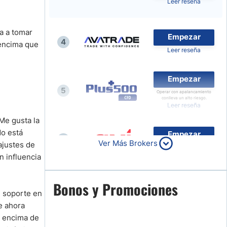
Leer reseña
Noticias de Brokers
a a tomar
Empezar
4
 encima que
Leer reseña
Empezar
5
Operar con apalancamiento
conlleva un alto riesgo.
Leer reseña
Me gusta la
do está
Empezar
6
Ver Más Brokers
ajustes de
Leer reseña
n influencia
Empezar
Bonos y Promociones
7
n soporte en
Leer reseña
e ahora
or encima de