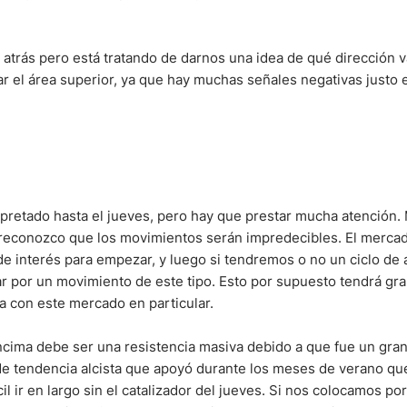
ndices
trás pero está tratando de darnos una idea de qué dirección v
tar el área superior, ya que hay muchas señales negativas justo
re (MELI)
cciones
retado hasta el jueves, pero hay que prestar mucha atención. 
 reconozco que los movimientos serán impredecibles. El merca
 de interés para empezar, y luego si tendremos o no un ciclo de 
 por un movimiento de este tipo. Esto por supuesto tendrá gra
a con este mercado en particular.
 encima debe ser una resistencia masiva debido a que fue un gra
de tendencia alcista que apoyó durante los meses de verano qu
cil ir en largo sin el catalizador del jueves. Si nos colocamos p