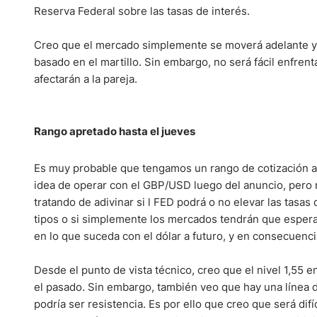
Ecuador
Reserva Federal sobre las tasas de interés.
Paraguay
Nasdaq 100
S&P 500
Peru
IBEX 35
Todos los í
Creo que el mercado simplemente se moverá adelante y a
basado en el martillo. Sin embargo, no será fácil enfren
Panama
Acciones
afectarán a la pareja.
Latinoamérica
Nvidia (NVDA)
Mercado Lib
Bolivia
Banco Santander (SAN)
Todas las A
Nicaragua
Rango apretado hasta el jueves
Estados Unidos
Es muy probable que tengamos un rango de cotización ap
idea de operar con el GBP/USD luego del anuncio, pero
tratando de adivinar si l FED podrá o no elevar las tasas
tipos o si simplemente los mercados tendrán que esperar
en lo que suceda con el dólar a futuro, y en consecuenci
Desde el punto de vista técnico, creo que el nivel 1,55
el pasado. Sin embargo, también veo que hay una línea 
podría ser resistencia. Es por ello que creo que será difí