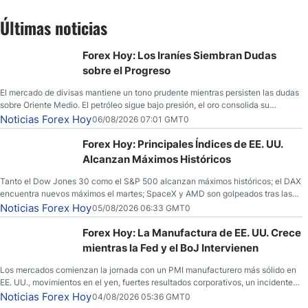
Últimas noticias
Forex Hoy: Los Iraníes Siembran Dudas
sobre el Progreso
El mercado de divisas mantiene un tono prudente mientras persisten las dudas
sobre Oriente Medio. El petróleo sigue bajo presión, el oro consolida su
fortaleza y los operadores esperan nuevas referencias económicas desde
Noticias Forex Hoy
06/08/2026 07:01 GMT0
Estados Unidos.
Forex Hoy: Principales Índices de EE. UU.
Alcanzan Máximos Históricos
Tanto el Dow Jones 30 como el S&P 500 alcanzan máximos históricos; el DAX
encuentra nuevos máximos el martes; SpaceX y AMD son golpeados tras las
llamadas de ganancias; el petróleo crudo cae por debajo de los $80 con
Noticias Forex Hoy
05/08/2026 06:33 GMT0
nuevas esperanzas; el dólar estadounidense continúa intentando estabilizarse
frente al yen; el peso mexicano ve un repunte a medida que las tasas caen en
Forex Hoy: La Manufactura de EE. UU. Crece
EE. UU.
mientras la Fed y el BoJ Intervienen
Los mercados comienzan la jornada con un PMI manufacturero más sólido en
EE. UU., movimientos en el yen, fuertes resultados corporativos, un incidente
de seguridad en Bitcoin y nuevas señales desde el mercado del petróleo.
Noticias Forex Hoy
04/08/2026 05:36 GMT0