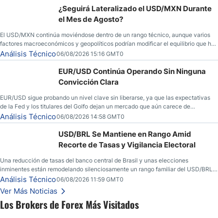
¿Seguirá Lateralizado el USD/MXN Durante
el Mes de Agosto?
El USD/MXN continúa moviéndose dentro de un rango técnico, aunque varios
factores macroeconómicos y geopolíticos podrían modificar el equilibrio que ha
dominado al mercado en las últimas semanas.
Análisis Técnico
06/08/2026 15:16 GMT0
EUR/USD Continúa Operando Sin Ninguna
Convicción Clara
EUR/USD sigue probando un nivel clave sin liberarse, ya que las expectativas
de la Fed y los titulares del Golfo dejan un mercado que aún carece de
convicción real.
Análisis Técnico
06/08/2026 14:58 GMT0
USD/BRL Se Mantiene en Rango Amid
Recorte de Tasas y Vigilancia Electoral
Una reducción de tasas del banco central de Brasil y unas elecciones
inminentes están remodelando silenciosamente un rango familiar del USD/BRL.
Una reducción de tasas por parte del banco central de Brasil y unas elecciones
Análisis Técnico
06/08/2026 11:59 GMT0
inminentes están remodelando silenciosamente un rango familiar del USD/BRL.
Ver Más Noticias
Esto es lo que los traders están observando a continuación.
Los Brokers de Forex Más Visitados