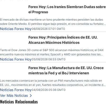
Forex Hoy: Los Iraníes Siembran Dudas sobre
el Progreso
El mercado de divisas mantiene un tono prudente mientras persisten las dudas
sobre Oriente Medio. El petróleo sigue bajo presión, el oro consolida su fortaleza
y los operadores esperan nuevas referencias económicas desde Estados
Noticias Forex Hoy
06/08/2026 07:01 GMT0
Unidos.
Forex Hoy: Principales Índices de EE. UU.
Alcanzan Máximos Históricos
Tanto el Dow Jones 30 como el S&P 500 alcanzan máximos históricos; el DAX
encuentra nuevos máximos el martes; SpaceX y AMD son golpeados tras las
llamadas de ganancias; el petróleo crudo cae por debajo de los $80 con nuevas
Noticias Forex Hoy
05/08/2026 06:33 GMT0
esperanzas; el dólar estadounidense continúa intentando estabilizarse frente al
yen; el peso mexicano ve un repunte a medida que las tasas caen en EE. UU.
Forex Hoy: La Manufactura de EE. UU. Crece
mientras la Fed y el BoJ Intervienen
Los mercados comienzan la jornada con un PMI manufacturero más sólido en
EE. UU., movimientos en el yen, fuertes resultados corporativos, un incidente de
seguridad en Bitcoin y nuevas señales desde el mercado del petróleo.
Noticias Forex Hoy
04/08/2026 05:36 GMT0
Ver Más Noticias
Noticias Relacionadas