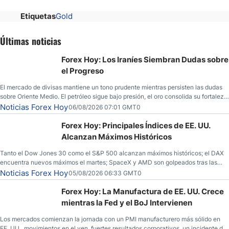
Etiquetas
Gold
Últimas noticias
Forex Hoy: Los Iraníes Siembran Dudas sobre
el Progreso
El mercado de divisas mantiene un tono prudente mientras persisten las dudas
sobre Oriente Medio. El petróleo sigue bajo presión, el oro consolida su fortaleza
y los operadores esperan nuevas referencias económicas desde Estados
Noticias Forex Hoy
06/08/2026 07:01 GMT0
Unidos.
Forex Hoy: Principales Índices de EE. UU.
Alcanzan Máximos Históricos
Tanto el Dow Jones 30 como el S&P 500 alcanzan máximos históricos; el DAX
encuentra nuevos máximos el martes; SpaceX y AMD son golpeados tras las
llamadas de ganancias; el petróleo crudo cae por debajo de los $80 con nuevas
Noticias Forex Hoy
05/08/2026 06:33 GMT0
esperanzas; el dólar estadounidense continúa intentando estabilizarse frente al
yen; el peso mexicano ve un repunte a medida que las tasas caen en EE. UU.
Forex Hoy: La Manufactura de EE. UU. Crece
mientras la Fed y el BoJ Intervienen
Los mercados comienzan la jornada con un PMI manufacturero más sólido en
EE. UU., movimientos en el yen, fuertes resultados corporativos, un incidente de