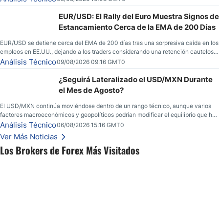
EUR/USD: El Rally del Euro Muestra Signos de
Estancamiento Cerca de la EMA de 200 Días
EUR/USD se detiene cerca del EMA de 200 días tras una sorpresiva caída en los
empleos en EE.UU., dejando a los traders considerando una retención cautelosa
ante un fin de semana incierto.
Análisis Técnico
09/08/2026 09:16 GMT0
¿Seguirá Lateralizado el USD/MXN Durante
el Mes de Agosto?
El USD/MXN continúa moviéndose dentro de un rango técnico, aunque varios
factores macroeconómicos y geopolíticos podrían modificar el equilibrio que ha
dominado al mercado en las últimas semanas.
Análisis Técnico
06/08/2026 15:16 GMT0
Ver Más Noticias
Los Brokers de Forex Más Visitados