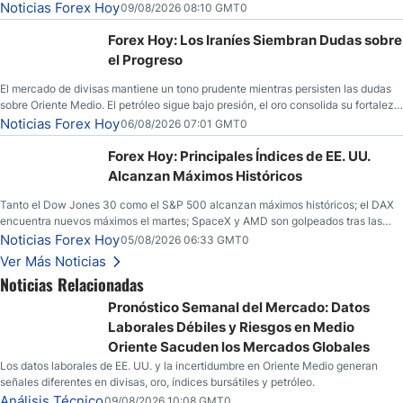
Noticias Forex Hoy
09/08/2026 08:10 GMT0
Forex Hoy: Los Iraníes Siembran Dudas sobre
el Progreso
El mercado de divisas mantiene un tono prudente mientras persisten las dudas
sobre Oriente Medio. El petróleo sigue bajo presión, el oro consolida su fortaleza
y los operadores esperan nuevas referencias económicas desde Estados
Noticias Forex Hoy
06/08/2026 07:01 GMT0
Unidos.
Forex Hoy: Principales Índices de EE. UU.
Alcanzan Máximos Históricos
Tanto el Dow Jones 30 como el S&P 500 alcanzan máximos históricos; el DAX
encuentra nuevos máximos el martes; SpaceX y AMD son golpeados tras las
llamadas de ganancias; el petróleo crudo cae por debajo de los $80 con nuevas
Noticias Forex Hoy
05/08/2026 06:33 GMT0
esperanzas; el dólar estadounidense continúa intentando estabilizarse frente al
Ver Más Noticias
yen; el peso mexicano ve un repunte a medida que las tasas caen en EE. UU.
Noticias Relacionadas
Pronóstico Semanal del Mercado: Datos
Laborales Débiles y Riesgos en Medio
Oriente Sacuden los Mercados Globales
Los datos laborales de EE. UU. y la incertidumbre en Oriente Medio generan
señales diferentes en divisas, oro, índices bursátiles y petróleo.
Análisis Técnico
09/08/2026 10:08 GMT0