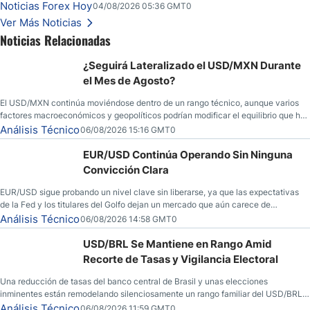
seguridad en Bitcoin y nuevas señales desde el mercado del petróleo.
Noticias Forex Hoy
04/08/2026 05:36 GMT0
Ver Más Noticias
Noticias Relacionadas
¿Seguirá Lateralizado el USD/MXN Durante
el Mes de Agosto?
El USD/MXN continúa moviéndose dentro de un rango técnico, aunque varios
factores macroeconómicos y geopolíticos podrían modificar el equilibrio que ha
dominado al mercado en las últimas semanas.
Análisis Técnico
06/08/2026 15:16 GMT0
EUR/USD Continúa Operando Sin Ninguna
Convicción Clara
EUR/USD sigue probando un nivel clave sin liberarse, ya que las expectativas
de la Fed y los titulares del Golfo dejan un mercado que aún carece de
convicción real.
Análisis Técnico
06/08/2026 14:58 GMT0
USD/BRL Se Mantiene en Rango Amid
Recorte de Tasas y Vigilancia Electoral
Una reducción de tasas del banco central de Brasil y unas elecciones
inminentes están remodelando silenciosamente un rango familiar del USD/BRL.
Una reducción de tasas por parte del banco central de Brasil y unas elecciones
Análisis Técnico
06/08/2026 11:59 GMT0