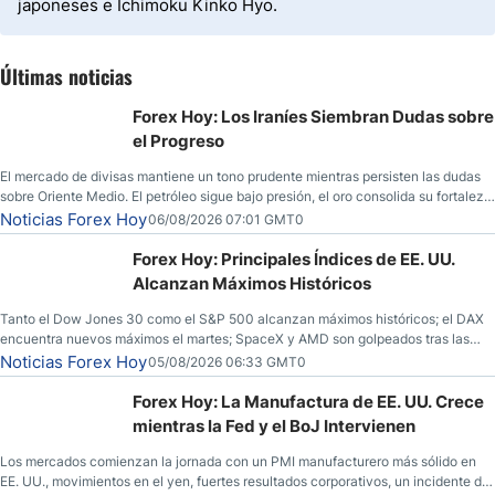
japoneses e Ichimoku Kinko Hyo.
Últimas noticias
Forex Hoy: Los Iraníes Siembran Dudas sobre
el Progreso
El mercado de divisas mantiene un tono prudente mientras persisten las dudas
sobre Oriente Medio. El petróleo sigue bajo presión, el oro consolida su fortaleza
y los operadores esperan nuevas referencias económicas desde Estados
Noticias Forex Hoy
06/08/2026 07:01 GMT0
Unidos.
Forex Hoy: Principales Índices de EE. UU.
Alcanzan Máximos Históricos
Tanto el Dow Jones 30 como el S&P 500 alcanzan máximos históricos; el DAX
encuentra nuevos máximos el martes; SpaceX y AMD son golpeados tras las
llamadas de ganancias; el petróleo crudo cae por debajo de los $80 con nuevas
Noticias Forex Hoy
05/08/2026 06:33 GMT0
esperanzas; el dólar estadounidense continúa intentando estabilizarse frente al
yen; el peso mexicano ve un repunte a medida que las tasas caen en EE. UU.
Forex Hoy: La Manufactura de EE. UU. Crece
mientras la Fed y el BoJ Intervienen
Los mercados comienzan la jornada con un PMI manufacturero más sólido en
EE. UU., movimientos en el yen, fuertes resultados corporativos, un incidente de