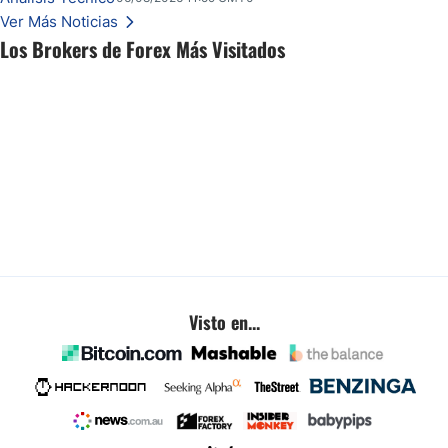
inminentes están remodelando silenciosamente un rango familiar del USD/BRL.
Ver Más Noticias
Esto es lo que los traders están observando a continuación.
Los Brokers de Forex Más Visitados
Visto en...