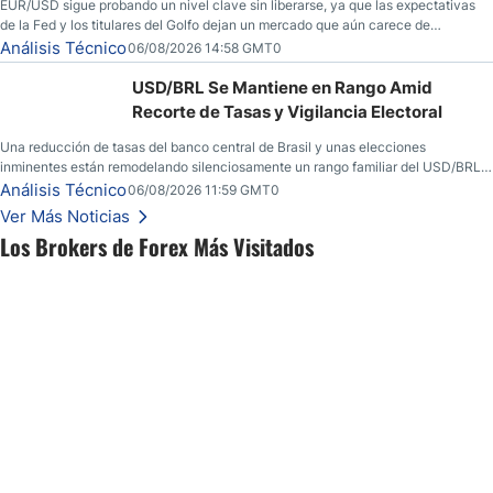
EUR/USD sigue probando un nivel clave sin liberarse, ya que las expectativas
de la Fed y los titulares del Golfo dejan un mercado que aún carece de
convicción real.
Análisis Técnico
06/08/2026 14:58 GMT0
USD/BRL Se Mantiene en Rango Amid
Recorte de Tasas y Vigilancia Electoral
Una reducción de tasas del banco central de Brasil y unas elecciones
inminentes están remodelando silenciosamente un rango familiar del USD/BRL.
Una reducción de tasas por parte del banco central de Brasil y unas elecciones
Análisis Técnico
06/08/2026 11:59 GMT0
inminentes están remodelando silenciosamente un rango familiar del USD/BRL.
Ver Más Noticias
Esto es lo que los traders están observando a continuación.
Los Brokers de Forex Más Visitados