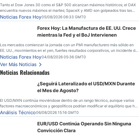
Tanto el Dow Jones 30 como el S&P 500 alcanzan máximos históricos; el DAX
encuentra nuevos máximos el martes; SpaceX y AMD son golpeados tras las
llamadas de ganancias; el petróleo crudo cae por debajo de los $80 con nuevas
Noticias Forex Hoy
05/08/2026 06:33 GMT0
esperanzas; el dólar estadounidense continúa intentando estabilizarse frente al
yen; el peso mexicano ve un repunte a medida que las tasas caen en EE. UU.
Forex Hoy: La Manufactura de EE. UU. Crece
mientras la Fed y el BoJ Intervienen
Los mercados comienzan la jornada con un PMI manufacturero más sólido en
EE. UU., movimientos en el yen, fuertes resultados corporativos, un incidente de
seguridad en Bitcoin y nuevas señales desde el mercado del petróleo.
Noticias Forex Hoy
04/08/2026 05:36 GMT0
Ver Más Noticias
Noticias Relacionadas
¿Seguirá Lateralizado el USD/MXN Durante
el Mes de Agosto?
El USD/MXN continúa moviéndose dentro de un rango técnico, aunque varios
factores macroeconómicos y geopolíticos podrían modificar el equilibrio que ha
dominado al mercado en las últimas semanas.
Análisis Técnico
06/08/2026 15:16 GMT0
EUR/USD Continúa Operando Sin Ninguna
Convicción Clara