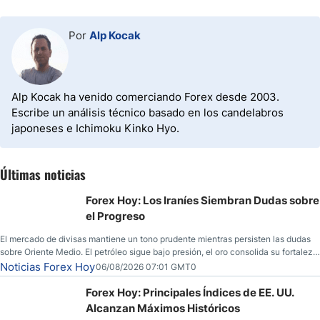
Por
Alp Kocak
Alp Kocak ha venido comerciando Forex desde 2003.
Escribe un análisis técnico basado en los candelabros
japoneses e Ichimoku Kinko Hyo.
Últimas noticias
Forex Hoy: Los Iraníes Siembran Dudas sobre
el Progreso
El mercado de divisas mantiene un tono prudente mientras persisten las dudas
sobre Oriente Medio. El petróleo sigue bajo presión, el oro consolida su fortaleza
y los operadores esperan nuevas referencias económicas desde Estados
Noticias Forex Hoy
06/08/2026 07:01 GMT0
Unidos.
Forex Hoy: Principales Índices de EE. UU.
Alcanzan Máximos Históricos