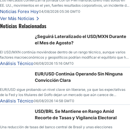
Los mercados comienzan la jornada con un PMI manufacturero más sólido en
EE. UU., movimientos en el yen, fuertes resultados corporativos, un incidente de
seguridad en Bitcoin y nuevas señales desde el mercado del petróleo.
Noticias Forex Hoy
04/08/2026 05:36 GMT0
Ver Más Noticias
Noticias Relacionadas
¿Seguirá Lateralizado el USD/MXN Durante
el Mes de Agosto?
El USD/MXN continúa moviéndose dentro de un rango técnico, aunque varios
factores macroeconómicos y geopolíticos podrían modificar el equilibrio que ha
dominado al mercado en las últimas semanas.
Análisis Técnico
06/08/2026 15:16 GMT0
EUR/USD Continúa Operando Sin Ninguna
Convicción Clara
EUR/USD sigue probando un nivel clave sin liberarse, ya que las expectativas
de la Fed y los titulares del Golfo dejan un mercado que aún carece de
convicción real.
Análisis Técnico
06/08/2026 14:58 GMT0
USD/BRL Se Mantiene en Rango Amid
Recorte de Tasas y Vigilancia Electoral
Una reducción de tasas del banco central de Brasil y unas elecciones