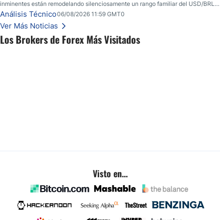
inminentes están remodelando silenciosamente un rango familiar del USD/BRL.
Una reducción de tasas por parte del banco central de Brasil y unas elecciones
Análisis Técnico
06/08/2026 11:59 GMT0
inminentes están remodelando silenciosamente un rango familiar del USD/BRL.
Ver Más Noticias
Esto es lo que los traders están observando a continuación.
Los Brokers de Forex Más Visitados
Visto en...