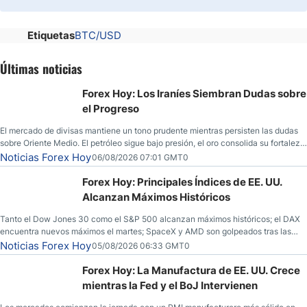
Etiquetas
BTC/USD
Últimas noticias
Forex Hoy: Los Iraníes Siembran Dudas sobre
el Progreso
El mercado de divisas mantiene un tono prudente mientras persisten las dudas
sobre Oriente Medio. El petróleo sigue bajo presión, el oro consolida su fortaleza
y los operadores esperan nuevas referencias económicas desde Estados
Noticias Forex Hoy
06/08/2026 07:01 GMT0
Unidos.
Forex Hoy: Principales Índices de EE. UU.
Alcanzan Máximos Históricos
Tanto el Dow Jones 30 como el S&P 500 alcanzan máximos históricos; el DAX
encuentra nuevos máximos el martes; SpaceX y AMD son golpeados tras las
llamadas de ganancias; el petróleo crudo cae por debajo de los $80 con nuevas
Noticias Forex Hoy
05/08/2026 06:33 GMT0
esperanzas; el dólar estadounidense continúa intentando estabilizarse frente al
yen; el peso mexicano ve un repunte a medida que las tasas caen en EE. UU.
Forex Hoy: La Manufactura de EE. UU. Crece
mientras la Fed y el BoJ Intervienen