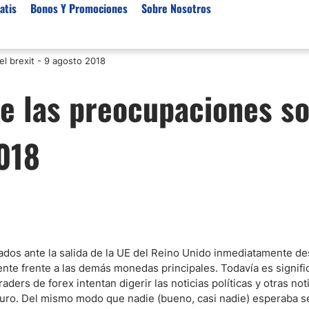
atis
Bonos Y Promociones
Sobre Nosotros
el brexit - 9 agosto 2018
 de Broker
Empresas de Fondeo
Noticias del Mercados
de las preocupaciones s
rs Regulados
Lista de Mejores Prop F
Análisis Forex
rs Para Scalping
Empresas de Fondeo en
Señales Forex Gratis
2018
Unidos
r Oro
El Oro va a Subir o Baja
Empresas de Fondeo de
rs de Trading Automático
Tendencia Euro Próxim
ivisas
r para Metatrader 4
Noticias Forex Diarias
rs por Categoría
Mercado de Acciones 
Cacao
/USD)
ados ante la salida de la UE del Reino Unido inmediatamente d
ente frente a las demás monedas principales. Todavía es signif
aterias Primas
aders de forex intentan digerir las noticias políticas y otras not
futuro. Del mismo modo que nadie (bueno, casi nadie) esperaba 