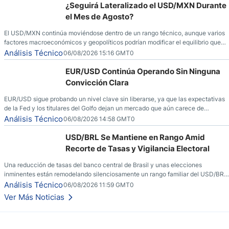
¿Seguirá Lateralizado el USD/MXN Durante
el Mes de Agosto?
El USD/MXN continúa moviéndose dentro de un rango técnico, aunque varios
factores macroeconómicos y geopolíticos podrían modificar el equilibrio que
ha dominado al mercado en las últimas semanas.
Análisis Técnico
06/08/2026 15:16 GMT0
EUR/USD Continúa Operando Sin Ninguna
Convicción Clara
EUR/USD sigue probando un nivel clave sin liberarse, ya que las expectativas
de la Fed y los titulares del Golfo dejan un mercado que aún carece de
convicción real.
Análisis Técnico
06/08/2026 14:58 GMT0
USD/BRL Se Mantiene en Rango Amid
Recorte de Tasas y Vigilancia Electoral
Una reducción de tasas del banco central de Brasil y unas elecciones
inminentes están remodelando silenciosamente un rango familiar del USD/BRL.
Una reducción de tasas por parte del banco central de Brasil y unas elecciones
Análisis Técnico
06/08/2026 11:59 GMT0
inminentes están remodelando silenciosamente un rango familiar del USD/BRL.
Ver Más Noticias
Esto es lo que los traders están observando a continuación.