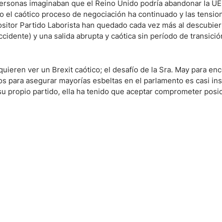
personas imaginaban que el Reino Unido podría abandonar la UE
o el caótico proceso de negociación ha continuado y las tensio
positor Partido Laborista han quedado cada vez más al descubiert
ndices
cidente) y una salida abrupta y caótica sin período de transici
 quieren ver un Brexit caótico; el desafío de la Sra. May para en
re (MELI)
s para asegurar mayorías esbeltas en el parlamento es casi in
cciones
e su propio partido, ella ha tenido que aceptar comprometer pos