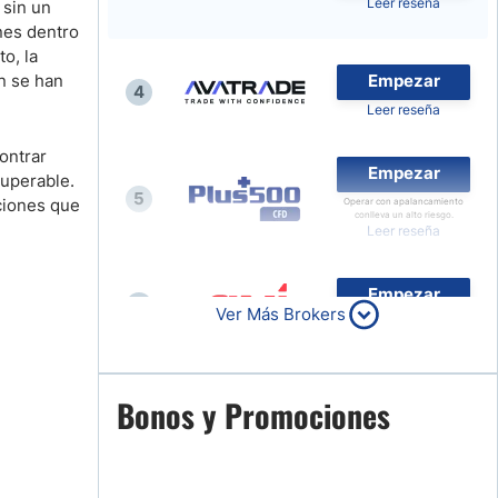
Leer reseña
 sin un
Noticias de Brokers
nes dentro
o, la
ón se han
Empezar
4
Leer reseña
contrar
Empezar
superable.
5
iciones que
Operar con apalancamiento
conlleva un alto riesgo.
Leer reseña
Empezar
6
Ver Más Brokers
Leer reseña
Empezar
Bonos y Promociones
7
Leer reseña