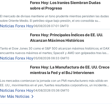
Forex Hoy: Los Iraníes Siembran Dudas
sobre el Progreso
El mercado de divisas mantiene un tono prudente mientras persisten las dudas
sobre Oriente Medio. El petróleo sigue bajo presión, el oro consolida su
fortaleza y los operadores esperan nuevas referencias económicas desde
Noticias Forex Hoy
06/08/2026 07:01 GMT0
Estados Unidos.
Forex Hoy: Principales Índices de EE. UU.
Alcanzan Máximos Históricos
Tanto el Dow Jones 30 como el S&P 500 alcanzan máximos históricos; el DAX
encuentra nuevos máximos el martes; SpaceX y AMD son golpeados tras las
llamadas de ganancias; el petróleo crudo cae por debajo de los $80 con
Noticias Forex Hoy
05/08/2026 06:33 GMT0
nuevas esperanzas; el dólar estadounidense continúa intentando estabilizarse
frente al yen; el peso mexicano ve un repunte a medida que las tasas caen en
Forex Hoy: La Manufactura de EE. UU. Crece
EE. UU.
mientras la Fed y el BoJ Intervienen
Los mercados comienzan la jornada con un PMI manufacturero más sólido en
EE. UU., movimientos en el yen, fuertes resultados corporativos, un incidente
de seguridad en Bitcoin y nuevas señales desde el mercado del petróleo.
Noticias Forex Hoy
04/08/2026 05:36 GMT0
Ver Más Noticias