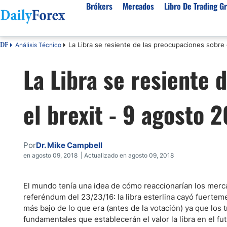
Brókers
Mercados
Libro De Trading Gr
La Libra se resiente de las preocupaciones sobre 
Análisis Técnico
DF
Mejores Brokers por País
Activos populares
Acerca de DailyForex
Tipos
La Libra se resiente 
España
Sobre Nosotros
Broke
Divisas
Argentina
Política editorial
Broke
USD/MXN
USD/JPY
el brexit - 9 agosto 
Rep. Dominicana
Cómo generamos ingresos
Broke
EUR/USD
USD/COP
Mexico
Nuestra metodología
Broke
USD/PEN
Todas las D
Colombia
Índice de confianza
Broke
Por
Dr. Mike Campbell
Materias Primas
Costa Rica
Por qué confiar en nosotros
Broke
en agosto 09, 2018 | Actualizado en agosto 09, 2018
Venezuela
Precio del Cafe
Precio del 
Guatemala
Oro (XAU/USD)
Plata (XAG
El mundo tenía una idea de cómo reaccionarían los merc
referéndum del 23/23/16: la libra esterlina cayó fuertem
Cuba
Petróleo WTI
Todas las M
más bajo de lo que era (antes de la votación) ya que los tr
El Salvador
fundamentales que establecerán el valor la libra en el 
Indices