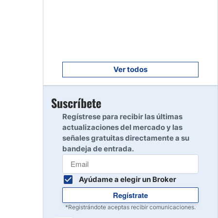
Empezar
8
Leer reseña
Empezar
9
Leer reseña
Ver todos
Empezar
Suscríbete
10
Leer reseña
Regístrese para recibir las últimas
actualizaciones del mercado y las
señales gratuitas directamente a su
bandeja de entrada.
Ayúdame a elegir un Broker
Regístrate
*Registrándote aceptas recibir comunicaciones.