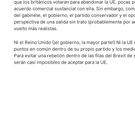
Ecuador
que los británicos votaran para abandonar la UE, pocas 
acuerdo comercial sustancial con ella. Sin embargo, com
Paraguay
Nasdaq 100
S&P 500
del gabinete, el gobierno, el partido conservador y el o
Peru
IBEX 35
Todos los í
perspectiva de una salida sin trato (probablemente por ac
Panama
vuelto más realistas.
Acciones
Latinoamérica
Ni el Reino Unido (¡el gobierno, la mayor parte!) Ni la UE
Nvidia (NVDA)
Mercado Lib
Bolivia
puntos en común dentro de su propio partido y los medio
Banco Santander (SAN)
Todas las A
Nicaragua
Para evitar una rebelión dentro de las filas del Brexit d
serán casi imposibles de aceptar para la UE.
Estados Unidos