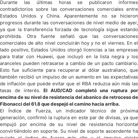
Durante las últimas horas se publicaron informes
contradictorios sobre las conversaciones comerciales entre
Estados Unidos y China. Aparentemente no se hicieron
progresos durante las conversaciones de nivel medio de ayer,
ya que la transferencia forzada de tecnología sigue estando
prohibida. Otra fuente señaló que las conversaciones
comerciales de alto nivel concluirán hoy y no el viernes. En el
lado positivo, Estados Unidos otorgó licencias a las empresas
para tratar con Huawei, que incluyó en la lista negra y los
aranceles pueden retrasarse a cambio de un pacto cambiario.
Esto fue suficiente para recuperar al dólar australiano, que
también recibió un impulso de un aumento en las expectativas
de inflación que puede evitar que el RBA reduzca aún más las
tasas de interés.
El AUD/CAD completó una ruptura por
encima de su nivel de resistencia del abanico de retroceso de
Fibonacci del 61.8 que despejó el camino hacia arriba.
El Índice de Fuerza, un indicador técnico de próxima
generación, confirmó la ruptura en este par de divisas, ya que
empujó por encima de su nivel de resistencia horizontal
convirtiéndolo en soporte. Su nivel de soporte ascendente ha
guiado el índice de fuerza más alto y el impulso alcista