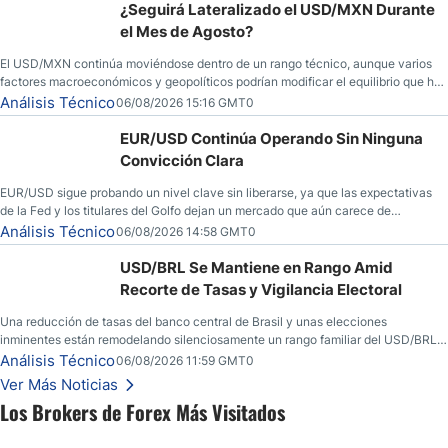
¿Seguirá Lateralizado el USD/MXN Durante
el Mes de Agosto?
El USD/MXN continúa moviéndose dentro de un rango técnico, aunque varios
factores macroeconómicos y geopolíticos podrían modificar el equilibrio que ha
dominado al mercado en las últimas semanas.
Análisis Técnico
06/08/2026 15:16 GMT0
EUR/USD Continúa Operando Sin Ninguna
Convicción Clara
EUR/USD sigue probando un nivel clave sin liberarse, ya que las expectativas
de la Fed y los titulares del Golfo dejan un mercado que aún carece de
convicción real.
Análisis Técnico
06/08/2026 14:58 GMT0
USD/BRL Se Mantiene en Rango Amid
Recorte de Tasas y Vigilancia Electoral
Una reducción de tasas del banco central de Brasil y unas elecciones
inminentes están remodelando silenciosamente un rango familiar del USD/BRL.
Una reducción de tasas por parte del banco central de Brasil y unas elecciones
Análisis Técnico
06/08/2026 11:59 GMT0
inminentes están remodelando silenciosamente un rango familiar del USD/BRL.
Ver Más Noticias
Esto es lo que los traders están observando a continuación.
Los Brokers de Forex Más Visitados