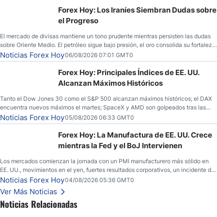
Forex Hoy: Los Iraníes Siembran Dudas sobre
el Progreso
El mercado de divisas mantiene un tono prudente mientras persisten las dudas
sobre Oriente Medio. El petróleo sigue bajo presión, el oro consolida su fortaleza
y los operadores esperan nuevas referencias económicas desde Estados
Noticias Forex Hoy
06/08/2026 07:01 GMT0
Unidos.
Forex Hoy: Principales Índices de EE. UU.
Alcanzan Máximos Históricos
Tanto el Dow Jones 30 como el S&P 500 alcanzan máximos históricos; el DAX
encuentra nuevos máximos el martes; SpaceX y AMD son golpeados tras las
llamadas de ganancias; el petróleo crudo cae por debajo de los $80 con nuevas
Noticias Forex Hoy
05/08/2026 06:33 GMT0
esperanzas; el dólar estadounidense continúa intentando estabilizarse frente al
yen; el peso mexicano ve un repunte a medida que las tasas caen en EE. UU.
Forex Hoy: La Manufactura de EE. UU. Crece
mientras la Fed y el BoJ Intervienen
Los mercados comienzan la jornada con un PMI manufacturero más sólido en
EE. UU., movimientos en el yen, fuertes resultados corporativos, un incidente de
seguridad en Bitcoin y nuevas señales desde el mercado del petróleo.
Noticias Forex Hoy
04/08/2026 05:36 GMT0
Ver Más Noticias
Noticias Relacionadas