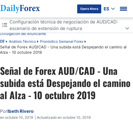
ES
Opera Ahora
Tabla de contenidos
Configuración técnica de negociación de AUD/CAD:
escenario de extensión de ruptura
Divulgación del Anunciante
Configuración técnica de negociación de AUD/CAD: escenario de
Análisis Técnico
Pronóstico Semanal Forex
DF
extensión de ruptura
Señal de Forex AUD/CAD - Una subida está Despejando el camino al
Configuración técnica de negociación de AUD/CAD: escenario
Alza - 10 octubre 2019
decaídalimitada
Señal de Forex AUD/CAD - Una
subida está Despejando el camino
al Alza - 10 octubre 2019
Por
Ibeth Rivero
en octubre 10, 2019 | Actualizado en octubre 10, 2019