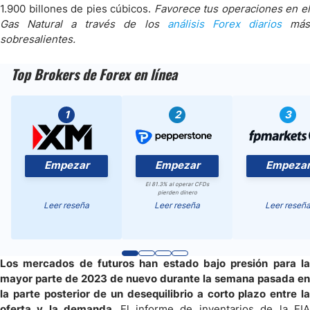
1.900 billones de pies cúbicos.
Favorece tus operaciones en e
Gas Natural a través de los
análisis Forex diarios
má
sobresalientes.
Top Brokers de Forex en línea
1
2
3
Empezar
Empezar
Empeza
El 81.3% al operar CFDs
pierden dinero
Leer reseña
Leer reseña
Leer reseñ
Los mercados de futuros han estado bajo presión para la
mayor parte de 2023 de nuevo durante la semana pasada en
la parte posterior de un desequilibrio a corto plazo entre la
oferta y la demanda.
El informe de inventarios de la EI