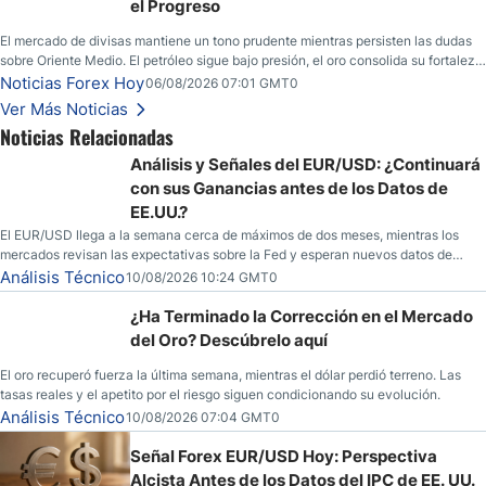
el Progreso
El mercado de divisas mantiene un tono prudente mientras persisten las dudas
sobre Oriente Medio. El petróleo sigue bajo presión, el oro consolida su fortaleza
y los operadores esperan nuevas referencias económicas desde Estados
Noticias Forex Hoy
06/08/2026 07:01 GMT0
Unidos.
Ver Más Noticias
Noticias Relacionadas
Análisis y Señales del EUR/USD: ¿Continuará
con sus Ganancias antes de los Datos de
EE.UU.?
El EUR/USD llega a la semana cerca de máximos de dos meses, mientras los
mercados revisan las expectativas sobre la Fed y esperan nuevos datos de
inflación de EE. UU.
Análisis Técnico
10/08/2026 10:24 GMT0
¿Ha Terminado la Corrección en el Mercado
del Oro? Descúbrelo aquí
El oro recuperó fuerza la última semana, mientras el dólar perdió terreno. Las
tasas reales y el apetito por el riesgo siguen condicionando su evolución.
Análisis Técnico
10/08/2026 07:04 GMT0
Señal Forex EUR/USD Hoy: Perspectiva
Alcista Antes de los Datos del IPC de EE. UU.