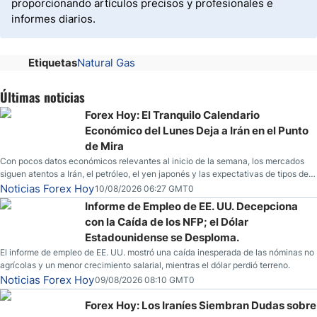
proporcionando artículos precisos y profesionales e
informes diarios.
Etiquetas
Natural Gas
Últimas noticias
Forex Hoy: El Tranquilo Calendario
Económico del Lunes Deja a Irán en el Punto
de Mira
Con pocos datos económicos relevantes al inicio de la semana, los mercados
siguen atentos a Irán, el petróleo, el yen japonés y las expectativas de tipos de
la Fed.
Noticias Forex Hoy
10/08/2026 06:27 GMT0
Informe de Empleo de EE. UU. Decepciona
con la Caída de los NFP; el Dólar
Estadounidense se Desploma.
El informe de empleo de EE. UU. mostró una caída inesperada de las nóminas no
agrícolas y un menor crecimiento salarial, mientras el dólar perdió terreno.
Noticias Forex Hoy
09/08/2026 08:10 GMT0
Forex Hoy: Los Iraníes Siembran Dudas sobre