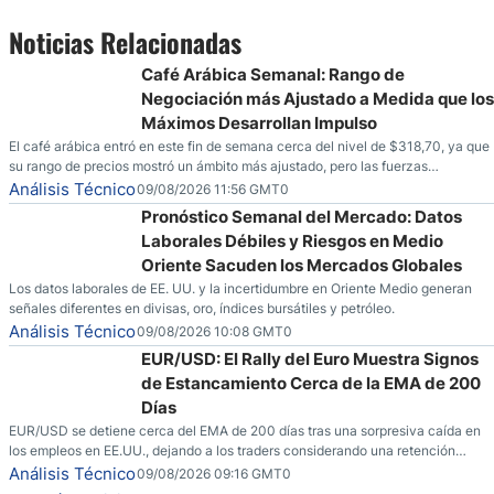
Noticias Relacionadas
Café Arábica Semanal: Rango de
Negociación más Ajustado a Medida que los
Máximos Desarrollan Impulso
El café arábica entró en este fin de semana cerca del nivel de $318,70, ya que
su rango de precios mostró un ámbito más ajustado, pero las fuerzas
especulativas también están mostrando señales de que una mayor volatilidad
Análisis Técnico
09/08/2026 11:56 GMT0
podría estar en el horizonte para la mercancía.
Pronóstico Semanal del Mercado: Datos
Laborales Débiles y Riesgos en Medio
Oriente Sacuden los Mercados Globales
Los datos laborales de EE. UU. y la incertidumbre en Oriente Medio generan
señales diferentes en divisas, oro, índices bursátiles y petróleo.
Análisis Técnico
09/08/2026 10:08 GMT0
EUR/USD: El Rally del Euro Muestra Signos
de Estancamiento Cerca de la EMA de 200
Días
EUR/USD se detiene cerca del EMA de 200 días tras una sorpresiva caída en
los empleos en EE.UU., dejando a los traders considerando una retención
cautelosa ante un fin de semana incierto.
Análisis Técnico
09/08/2026 09:16 GMT0