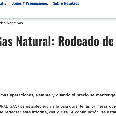
atis
Bonos Y Promociones
Sobre Nosotros
ales Negativas
 de Broker
Empresas de Fondeo
Noticias del Mercados
 Gas Natural: Rodeado de
rs Regulados
Lista de Mejores Prop F
Análisis Forex
rs Para Scalping
Empresas de Fondeo en
Señales Forex Gratis
Unidos
r Oro
El Oro va a Subir o Baja
Empresas de Fondeo de
rs de Trading Automático
Tendencia Euro Próxim
ivisas
r para Metatrader 4
Noticias Forex Diarias
rs por Categoría
Mercado de Acciones 
Cacao
/USD)
imas operaciones, siempre y cuando el precio se mantenga
aterias Primas
RAL GAS) se establecieron a la baja durante las primeras ope
e redactar este informe, del 2.39%.
A continuación,
se esta