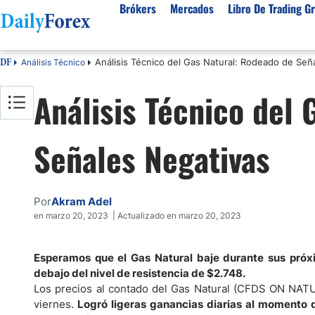
Brókers
Mercados
Libro De Trading Gr
Análisis Técnico del Gas Natural: Rodeado de Señ
Análisis Técnico
DF
Mejores Brokers por País
Activos populares
Acerca de DailyForex
Tipos
Análisis Técnico del
España
Sobre Nosotros
Broke
Divisas
Argentina
Política editorial
Broke
USD/MXN
USD/JPY
Señales Negativas
Rep. Dominicana
Cómo generamos ingresos
Broke
EUR/USD
USD/COP
Mexico
Nuestra metodología
Broke
USD/PEN
Todas las D
Colombia
Índice de confianza
Broke
Por
Akram Adel
Materias Primas
Costa Rica
Por qué confiar en nosotros
Broke
en marzo 20, 2023 | Actualizado en marzo 20, 2023
Venezuela
Precio del Cafe
Precio del 
Guatemala
Oro (XAU/USD)
Plata (XAG
Esperamos que el Gas Natural baje durante sus próx
debajo del nivel de resistencia de $2.748.
Cuba
Petróleo WTI
Todas las M
Los precios al contado del Gas Natural (CFDS ON NATU
El Salvador
viernes.
Logró ligeras ganancias diarias al momento d
Indices