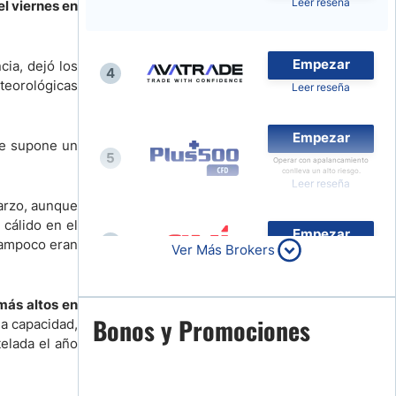
Leer reseña
l viernes en
Noticias de Brokers
Empezar
cia, dejó los
4
eteorológicas
Leer reseña
Empezar
e supone un
5
Operar con apalancamiento
conlleva un alto riesgo.
Leer reseña
arzo, aunque
cálido en el
Empezar
6
 tampoco eran
Ver Más Brokers
Leer reseña
más altos en
Empezar
Bonos y Promociones
na capacidad,
7
elada el año
Leer reseña