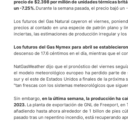
Ecuador
precio de $2.398 por millón de unidades térmicas britá
un -7.25%.
Durante la semana pasada, el precio bajó un 
Paraguay
Nasdaq 100
S&P 500
Peru
IBEX 35
Todos los í
Los futuros del Gas Natural cayeron el viernes, poniend
Panama
precios al contado en una especie de patrón plano y lim
Acciones
inciertas, las estimaciones de producción irregular y l
Latinoamérica
Nvidia (NVDA)
Mercado Lib
Bolivia
Los futuros del Gas Nymex para abril se establecieron
Banco Santander (SAN)
Todas las A
Nicaragua
descenso de 17.6 céntimos en el día, mientras que el co
Estados Unidos
NatGasWeather dijo que el pronóstico del viernes seguí
el modelo meteorológico europeo ha perdido parte de s
sur y el este de Estados Unidos a finales de la próxima
"tan frescas con los sistemas meteorológicos que siguen
Sin embargo,
en la última semana, la producción ha caí
2023.
La planta de exportación de GNL de Freeport, en T
añadiendo hasta ahora alrededor de 1 billon de pies cú
pasado tras un repentino incendio, está recuperando a