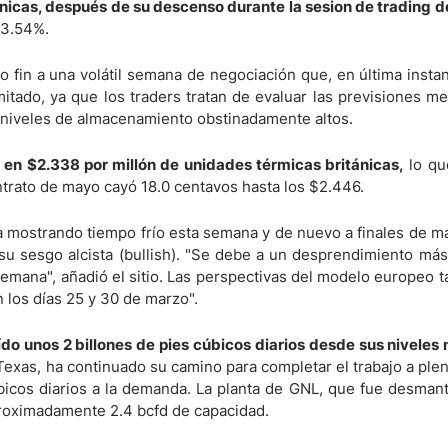
nicas, después de su descenso durante la sesion de trading de
-3.54%.
ndices
o fin a una volátil semana de negociación que, en última instan
itado, ya que los traders tratan de evaluar las previsiones m
os niveles de almacenamiento obstinadamente altos.
re (MELI)
 en $2.338 por millón de unidades térmicas británicas,
lo qu
cciones
ntrato de mayo cayó 18.0 centavos hasta los $2.446.
a mostrando tiempo frío esta semana y de nuevo a finales de m
u sesgo alcista (bullish). "Se debe a un desprendimiento más 
 semana", añadió el sitio. Las perspectivas del modelo europeo
 los días 25 y 30 de marzo".
do unos 2 billones de pies cúbicos diarios desde sus niveles 
exas, ha continuado su camino para completar el trabajo a ple
bicos diarios a la demanda. La planta de GNL, que fue desmant
proximadamente 2.4 bcfd de capacidad.