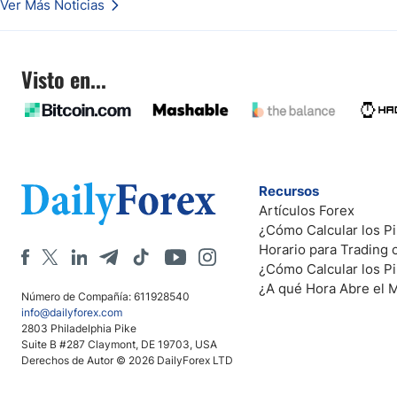
Ver Más Noticias
frente al yen; el peso mexicano ve un repunte a medida que las tasas caen en
EE. UU.
Visto en...
Recursos
Artículos Forex
¿Cómo Calcular los Pi
Horario para Trading
¿Cómo Calcular los P
¿A qué Hora Abre el 
Número de Compañía: 611928540
info@dailyforex.com
2803 Philadelphia Pike
Suite B #287 Claymont, DE 19703, USA
Derechos de Autor © 2026 DailyForex LTD