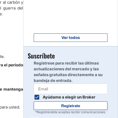
r al carbón y
Empezar
8
l guerra del
Leer reseña
s.
Empezar
9
Leer reseña
Ver todos
Empezar
Suscríbete
10
te.
Leer reseña
Regístrese para recibir las últimas
a el período
actualizaciones del mercado y las
señales gratuitas directamente a su
bandeja de entrada.
 se mantenga
Ayúdame a elegir un Broker
Regístrate
 para usted.
*Registrándote aceptas recibir comunicaciones.