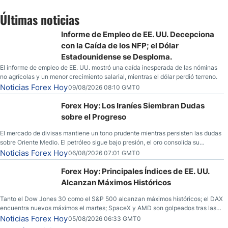
Últimas noticias
Informe de Empleo de EE. UU. Decepciona
con la Caída de los NFP; el Dólar
Estadounidense se Desploma.
El informe de empleo de EE. UU. mostró una caída inesperada de las nóminas
no agrícolas y un menor crecimiento salarial, mientras el dólar perdió terreno.
Noticias Forex Hoy
09/08/2026 08:10 GMT0
Forex Hoy: Los Iraníes Siembran Dudas
sobre el Progreso
El mercado de divisas mantiene un tono prudente mientras persisten las dudas
sobre Oriente Medio. El petróleo sigue bajo presión, el oro consolida su
fortaleza y los operadores esperan nuevas referencias económicas desde
Noticias Forex Hoy
06/08/2026 07:01 GMT0
Estados Unidos.
Forex Hoy: Principales Índices de EE. UU.
Alcanzan Máximos Históricos
Tanto el Dow Jones 30 como el S&P 500 alcanzan máximos históricos; el DAX
encuentra nuevos máximos el martes; SpaceX y AMD son golpeados tras las
llamadas de ganancias; el petróleo crudo cae por debajo de los $80 con
Noticias Forex Hoy
05/08/2026 06:33 GMT0
nuevas esperanzas; el dólar estadounidense continúa intentando estabilizarse