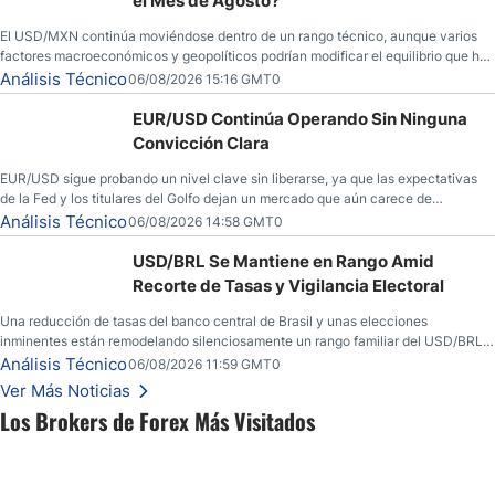
el Mes de Agosto?
El USD/MXN continúa moviéndose dentro de un rango técnico, aunque varios
factores macroeconómicos y geopolíticos podrían modificar el equilibrio que ha
dominado al mercado en las últimas semanas.
Análisis Técnico
06/08/2026 15:16 GMT0
EUR/USD Continúa Operando Sin Ninguna
Convicción Clara
EUR/USD sigue probando un nivel clave sin liberarse, ya que las expectativas
de la Fed y los titulares del Golfo dejan un mercado que aún carece de
convicción real.
Análisis Técnico
06/08/2026 14:58 GMT0
USD/BRL Se Mantiene en Rango Amid
Recorte de Tasas y Vigilancia Electoral
Una reducción de tasas del banco central de Brasil y unas elecciones
inminentes están remodelando silenciosamente un rango familiar del USD/BRL.
Una reducción de tasas por parte del banco central de Brasil y unas elecciones
Análisis Técnico
06/08/2026 11:59 GMT0
inminentes están remodelando silenciosamente un rango familiar del USD/BRL.
Ver Más Noticias
Esto es lo que los traders están observando a continuación.
Los Brokers de Forex Más Visitados