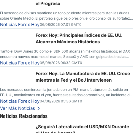
el Progreso
El mercado de divisas mantiene un tono prudente mientras persisten las dudas
sobre Oriente Medio. El petróleo sigue bajo presión, el oro consolida su fortaleza
y los operadores esperan nuevas referencias económicas desde Estados
Noticias Forex Hoy
06/08/2026 07:01 GMT0
Unidos.
Forex Hoy: Principales Índices de EE. UU.
Alcanzan Máximos Históricos
Tanto el Dow Jones 30 como el S&P 500 alcanzan máximos históricos; el DAX
encuentra nuevos máximos el martes; SpaceX y AMD son golpeados tras las
llamadas de ganancias; el petróleo crudo cae por debajo de los $80 con nuevas
Noticias Forex Hoy
05/08/2026 06:33 GMT0
esperanzas; el dólar estadounidense continúa intentando estabilizarse frente al
yen; el peso mexicano ve un repunte a medida que las tasas caen en EE. UU.
Forex Hoy: La Manufactura de EE. UU. Crece
mientras la Fed y el BoJ Intervienen
Los mercados comienzan la jornada con un PMI manufacturero más sólido en
EE. UU., movimientos en el yen, fuertes resultados corporativos, un incidente de
seguridad en Bitcoin y nuevas señales desde el mercado del petróleo.
Noticias Forex Hoy
04/08/2026 05:36 GMT0
Ver Más Noticias
Noticias Relacionadas
¿Seguirá Lateralizado el USD/MXN Durante