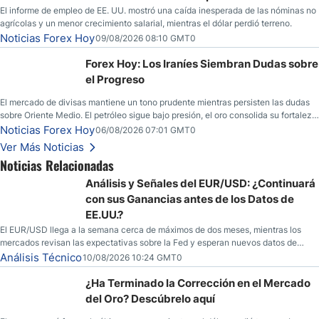
El informe de empleo de EE. UU. mostró una caída inesperada de las nóminas no
agrícolas y un menor crecimiento salarial, mientras el dólar perdió terreno.
Noticias Forex Hoy
09/08/2026 08:10 GMT0
Forex Hoy: Los Iraníes Siembran Dudas sobre
el Progreso
El mercado de divisas mantiene un tono prudente mientras persisten las dudas
sobre Oriente Medio. El petróleo sigue bajo presión, el oro consolida su fortaleza
y los operadores esperan nuevas referencias económicas desde Estados
Noticias Forex Hoy
06/08/2026 07:01 GMT0
Unidos.
Ver Más Noticias
Noticias Relacionadas
Análisis y Señales del EUR/USD: ¿Continuará
con sus Ganancias antes de los Datos de
EE.UU.?
El EUR/USD llega a la semana cerca de máximos de dos meses, mientras los
mercados revisan las expectativas sobre la Fed y esperan nuevos datos de
inflación de EE. UU.
Análisis Técnico
10/08/2026 10:24 GMT0
¿Ha Terminado la Corrección en el Mercado
del Oro? Descúbrelo aquí