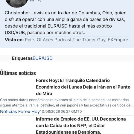
Christopher Lewis es un trader de Columbus, Ohio, quien
disfruta operar con una amplia gama de pares de divisas,
desde el tradicional EUR/USD hasta el más exótico
USD/RUB, pasando por muchos otros.
Visto en:
Pairs Of Aces Podcast,The Trader Guy, FXEmpire
Etiquetas
EUR/USD
Últimas noticias
Forex Hoy: El Tranquilo Calendario
Económico del Lunes Deja a Irán en el Punto
de Mira
Con pocos datos económicos relevantes al inicio de la semana, los mercados
siguen atentos a Irán, el petróleo, el yen japonés y las expectativas de tipos de
la Fed.
Noticias Forex Hoy
10/08/2026 06:27 GMT0
Informe de Empleo de EE. UU. Decepciona
con la Caída de los NFP; el Dólar
Estadounidense se Desploma.