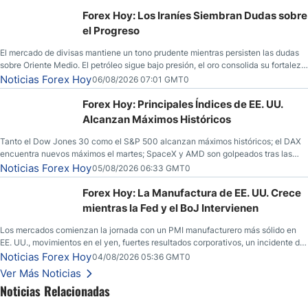
Forex Hoy: Los Iraníes Siembran Dudas sobre
el Progreso
El mercado de divisas mantiene un tono prudente mientras persisten las dudas
sobre Oriente Medio. El petróleo sigue bajo presión, el oro consolida su fortaleza
y los operadores esperan nuevas referencias económicas desde Estados
Noticias Forex Hoy
06/08/2026 07:01 GMT0
Unidos.
Forex Hoy: Principales Índices de EE. UU.
Alcanzan Máximos Históricos
Tanto el Dow Jones 30 como el S&P 500 alcanzan máximos históricos; el DAX
encuentra nuevos máximos el martes; SpaceX y AMD son golpeados tras las
llamadas de ganancias; el petróleo crudo cae por debajo de los $80 con nuevas
Noticias Forex Hoy
05/08/2026 06:33 GMT0
esperanzas; el dólar estadounidense continúa intentando estabilizarse frente al
yen; el peso mexicano ve un repunte a medida que las tasas caen en EE. UU.
Forex Hoy: La Manufactura de EE. UU. Crece
mientras la Fed y el BoJ Intervienen
Los mercados comienzan la jornada con un PMI manufacturero más sólido en
EE. UU., movimientos en el yen, fuertes resultados corporativos, un incidente de
seguridad en Bitcoin y nuevas señales desde el mercado del petróleo.
Noticias Forex Hoy
04/08/2026 05:36 GMT0
Ver Más Noticias
Noticias Relacionadas