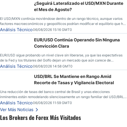
¿Seguirá Lateralizado el USD/MXN Durante
el Mes de Agosto?
El USD/MXN continúa moviéndose dentro de un rango técnico, aunque varios
factores macroeconómicos y geopolíticos podrían modificar el equilibrio que ha
dominado al mercado en las últimas semanas.
Análisis Técnico
06/08/2026 15:16 GMT0
EUR/USD Continúa Operando Sin Ninguna
Convicción Clara
EUR/USD sigue probando un nivel clave sin liberarse, ya que las expectativas
de la Fed y los titulares del Golfo dejan un mercado que aún carece de
convicción real.
Análisis Técnico
06/08/2026 14:58 GMT0
USD/BRL Se Mantiene en Rango Amid
Recorte de Tasas y Vigilancia Electoral
Una reducción de tasas del banco central de Brasil y unas elecciones
inminentes están remodelando silenciosamente un rango familiar del USD/BRL.
Una reducción de tasas por parte del banco central de Brasil y unas elecciones
Análisis Técnico
06/08/2026 11:59 GMT0
inminentes están remodelando silenciosamente un rango familiar del USD/BRL.
Ver Más Noticias
Esto es lo que los traders están observando a continuación.
Los Brokers de Forex Más Visitados