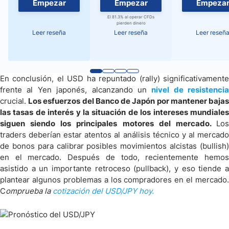
Empezar
Empezar
Empeza
El 81.3% al operar CFDs
pierden dinero
Leer reseña
Leer reseña
Leer reseñ
En conclusión, el USD ha repuntado (rally) significativamente
frente al Yen japonés, alcanzando un
nivel de resistencia
crucial.
Los esfuerzos del Banco de Japón por mantener baja
las tasas de interés y la situación de los intereses mundiales
siguen siendo los principales motores del mercado.
Los
traders deberían estar atentos al análisis técnico y al mercado
de bonos para calibrar posibles movimientos alcistas (bullish)
en el mercado. Después de todo, recientemente hemos
asistido a un importante retroceso (pullback), y eso tiende a
plantear algunos problemas a los compradores en el mercado.
C
omprueba la
cotización del USD/JPY hoy.