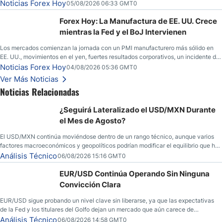
llamadas de ganancias; el petróleo crudo cae por debajo de los $80 con nuevas
Noticias Forex Hoy
05/08/2026 06:33 GMT0
esperanzas; el dólar estadounidense continúa intentando estabilizarse frente al
yen; el peso mexicano ve un repunte a medida que las tasas caen en EE. UU.
Forex Hoy: La Manufactura de EE. UU. Crece
mientras la Fed y el BoJ Intervienen
Los mercados comienzan la jornada con un PMI manufacturero más sólido en
EE. UU., movimientos en el yen, fuertes resultados corporativos, un incidente de
seguridad en Bitcoin y nuevas señales desde el mercado del petróleo.
Noticias Forex Hoy
04/08/2026 05:36 GMT0
Ver Más Noticias
Noticias Relacionadas
¿Seguirá Lateralizado el USD/MXN Durante
el Mes de Agosto?
El USD/MXN continúa moviéndose dentro de un rango técnico, aunque varios
factores macroeconómicos y geopolíticos podrían modificar el equilibrio que ha
dominado al mercado en las últimas semanas.
Análisis Técnico
06/08/2026 15:16 GMT0
EUR/USD Continúa Operando Sin Ninguna
Convicción Clara
EUR/USD sigue probando un nivel clave sin liberarse, ya que las expectativas
de la Fed y los titulares del Golfo dejan un mercado que aún carece de
convicción real.
Análisis Técnico
06/08/2026 14:58 GMT0