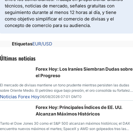
técnicos, noticias de mercado, señales gratuitas con
seguimiento durante al menos 12 horas al día, y tiene
como objetivo simplificar el comercio de divisas y el
concepto de comercio para su audiencia.
Etiquetas
EUR/USD
Últimas noticias
Forex Hoy: Los Iraníes Siembran Dudas sobre
el Progreso
El mercado de divisas mantiene un tono prudente mientras persisten las dudas
sobre Oriente Medio. El petróleo sigue bajo presión, el oro consolida su fortaleza
y los operadores esperan nuevas referencias económicas desde Estados
Noticias Forex Hoy
06/08/2026 07:01 GMT0
Unidos.
Forex Hoy: Principales Índices de EE. UU.
Alcanzan Máximos Históricos
Tanto el Dow Jones 30 como el S&P 500 alcanzan máximos históricos; el DAX
encuentra nuevos máximos el martes; SpaceX y AMD son golpeados tras las