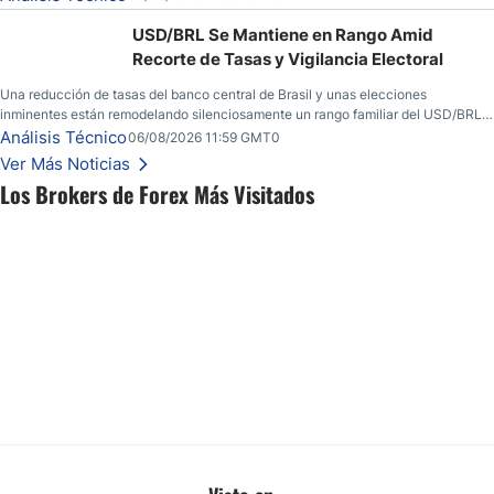
USD/BRL Se Mantiene en Rango Amid
Recorte de Tasas y Vigilancia Electoral
Una reducción de tasas del banco central de Brasil y unas elecciones
inminentes están remodelando silenciosamente un rango familiar del USD/BRL.
Una reducción de tasas por parte del banco central de Brasil y unas elecciones
Análisis Técnico
06/08/2026 11:59 GMT0
inminentes están remodelando silenciosamente un rango familiar del USD/BRL.
Ver Más Noticias
Esto es lo que los traders están observando a continuación.
Los Brokers de Forex Más Visitados