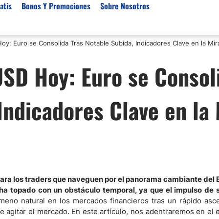
atis
Bonos Y Promociones
Sobre Nosotros
y: Euro se Consolida Tras Notable Subida, Indicadores Clave en la Mir
 de Broker
Empresas de Fondeo
Noticias del Mercados
SD Hoy: Euro se Consol
rs Regulados
Lista de Mejores Prop F
Análisis Forex
rs Para Scalping
Empresas de Fondeo en
Señales Forex Gratis
Indicadores Clave en la 
Unidos
r Oro
El Oro va a Subir o Baja
Empresas de Fondeo de
rs de Trading Automático
Tendencia Euro Próxim
ivisas
r para Metatrader 4
Noticias Forex Diarias
rs por Categoría
Mercado de Acciones 
Cacao
/USD)
 para los traders que naveguen por el panorama cambiante del 
 ha topado con un obstáculo temporal, ya que el impulso de 
aterias Primas
meno natural en los mercados financieros tras un rápido asc
e agitar el mercado. En este artículo, nos adentraremos en el 