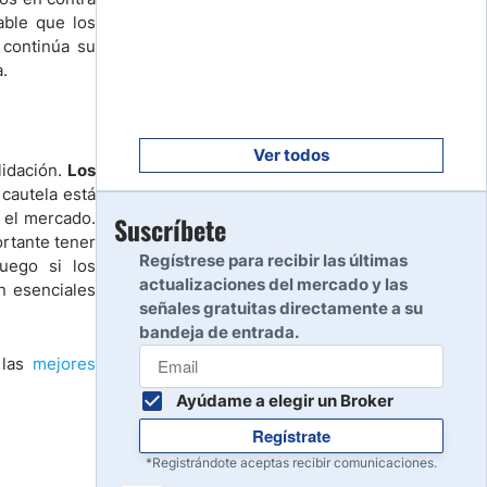
Empezar
8
able que los
Leer reseña
 continúa su
.
Empezar
9
Leer reseña
Ver todos
lidación.
Los
cautela está
n el mercado.
Empezar
Suscríbete
10
rtante tener
Leer reseña
Regístrese para recibir las últimas
uego si los
actualizaciones del mercado y las
n esenciales
señales gratuitas directamente a su
bandeja de entrada.
 las
mejores
Ayúdame a elegir un Broker
Regístrate
*Registrándote aceptas recibir comunicaciones.