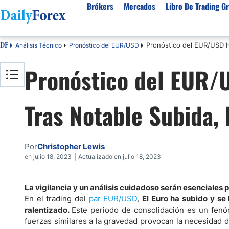
Brókers
Mercados
Libro De Trading Gr
Pronóstico del EUR/USD Ho
Análisis Técnico
Pronóstico del EUR/USD
DF
Mejores Brokers por País
Activos populares
Acerca de DailyForex
Tipos
Pronóstico del EUR/U
España
Sobre Nosotros
Broke
Divisas
Argentina
Política editorial
Broke
USD/MXN
USD/JPY
Tras Notable Subida, 
Rep. Dominicana
Cómo generamos ingresos
Broke
EUR/USD
USD/COP
Mexico
Nuestra metodología
Broke
USD/PEN
Todas las D
Colombia
Índice de confianza
Broke
Por
Christopher Lewis
Materias Primas
Costa Rica
Por qué confiar en nosotros
Broke
en julio 18, 2023 | Actualizado en julio 18, 2023
Venezuela
Precio del Cafe
Precio del 
Guatemala
Oro (XAU/USD)
Plata (XAG
La vigilancia y un análisis cuidadoso serán esenciales
En el trading del
par EUR/USD
,
El Euro ha subido y se
Cuba
Petróleo WTI
Todas las M
ralentizado.
Este periodo de consolidación es un fenó
El Salvador
fuerzas similares a la gravedad provocan la necesidad d
Indices