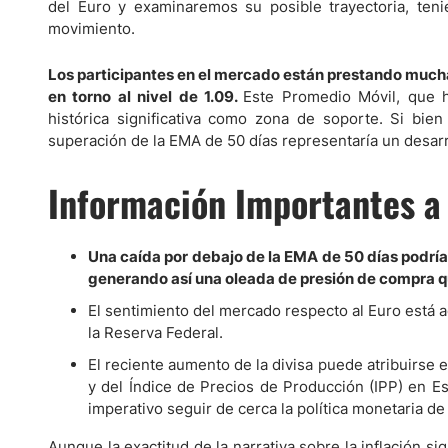
Ecuador
del Euro y examinaremos su posible trayectoria, teni
movimiento.
Paraguay
Nasdaq 100
S&P 500
Peru
IBEX 35
Todos los í
Los participantes en el mercado están prestando much
Panama
en torno al nivel de 1.09.
Este Promedio Móvil, que 
Acciones
histórica significativa como zona de soporte. Si bien
Latinoamérica
superación de la EMA de 50 días representaría un desarr
Nvidia (NVDA)
Mercado Lib
Bolivia
Banco Santander (SAN)
Todas las A
Nicaragua
Información Importantes a
Estados Unidos
Una caída por debajo de la EMA de 50 días podría
generando así una oleada de presión de compra que
El sentimiento del mercado respecto al Euro está a
la Reserva Federal.
El reciente aumento de la divisa puede atribuirse 
y del Índice de Precios de Producción (IPP) en Es
imperativo seguir de cerca la política monetaria de
Aunque la exactitud de la narrativa sobre la inflación s