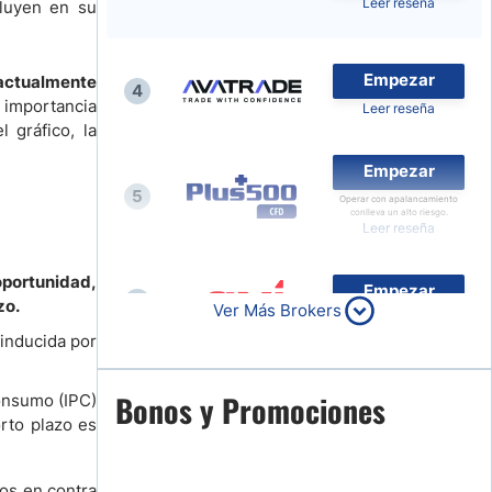
Leer reseña
fluyen en su
Noticias de Brokers
Empezar
 actualmente
4
 importancia
Leer reseña
 gráfico, la
Empezar
5
Operar con apalancamiento
conlleva un alto riesgo.
Leer reseña
oportunidad,
Empezar
6
zo.
Ver Más Brokers
Leer reseña
 inducida por
Empezar
Bonos y Promociones
Consumo (IPC)
7
orto plazo es
Leer reseña
tos en contra