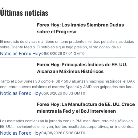
Últimas noticias
Forex Hoy: Los Iraníes Siembran Dudas
sobre el Progreso
El mercado de divisas mantiene un tono prudente mientras persisten las dudas
sobre Oriente Medio. El petróleo sigue bajo presión, el oro consolida su
fortaleza y los operadores esperan nuevas referencias económicas desde
Noticias Forex Hoy
06/08/2026 07:01 GMT0
Estados Unidos.
Forex Hoy: Principales Índices de EE. UU.
Alcanzan Máximos Históricos
Tanto el Dow Jones 30 como el S&P 500 alcanzan máximos históricos; el DAX
encuentra nuevos máximos el martes; SpaceX y AMD son golpeados tras las
llamadas de ganancias; el petróleo crudo cae por debajo de los $80 con
Noticias Forex Hoy
05/08/2026 06:33 GMT0
nuevas esperanzas; el dólar estadounidense continúa intentando estabilizarse
frente al yen; el peso mexicano ve un repunte a medida que las tasas caen en
Forex Hoy: La Manufactura de EE. UU. Crece
EE. UU.
mientras la Fed y el BoJ Intervienen
Los mercados comienzan la jornada con un PMI manufacturero más sólido en
EE. UU., movimientos en el yen, fuertes resultados corporativos, un incidente
de seguridad en Bitcoin y nuevas señales desde el mercado del petróleo.
Noticias Forex Hoy
04/08/2026 05:36 GMT0