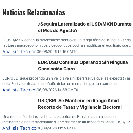
Noticias Relacionadas
¿Seguirá Lateralizado el USD/MXN Durante
el Mes de Agosto?
El USD/MXN continúa moviéndose dentro de un rango técnico, aunque varios
factores macroeconómicos y geopolíticos podrían modificar el equilibrio que
ha dominado al mercado en las últimas semanas.
Análisis Técnico
06/08/2026 15:16 GMT0
EUR/USD Continúa Operando Sin Ninguna
Convicción Clara
EUR/USD sigue probando un nivel clave sin liberarse, ya que las expectativas
de la Fed y los titulares del Golfo dejan un mercado que aún carece de
convicción real.
Análisis Técnico
06/08/2026 14:58 GMT0
USD/BRL Se Mantiene en Rango Amid
Recorte de Tasas y Vigilancia Electoral
Una reducción de tasas del banco central de Brasil y unas elecciones
inminentes están remodelando silenciosamente un rango familiar del USD/BRL.
Una reducción de tasas por parte del banco central de Brasil y unas elecciones
Análisis Técnico
06/08/2026 11:59 GMT0
inminentes están remodelando silenciosamente un rango familiar del USD/BRL.