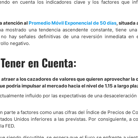
endo en cuenta los indicadores clave y los factores que in
ndices
a atención al
Promedio Móvil Exponencial de 50 días
, situada
ha mostrado una tendencia ascendente constante, tiene una
 no hay señales definitivas de una reversión inmediata en el
ollo negativo.
re (MELI)
cciones
 Tener en Cuenta:
 atraer a los cazadores de valores que quieren aprovechar la 
 podría impulsar al mercado hacia el nivel de 1.15 a largo pla
ctualmente influido por las expectativas de una desaceleración
en parte a factores como unas cifras del Índice de Precios de 
tados Unidos inferiores a las previstas. Por consiguiente, a c
 la FED.
igue siendo discutible, se espera que el Euro se enfrente a vien