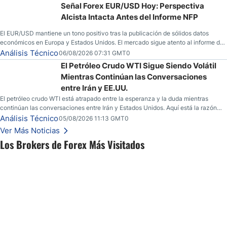
Señal Forex EUR/USD Hoy: Perspectiva
Alcista Intacta Antes del Informe NFP
El EUR/USD mantiene un tono positivo tras la publicación de sólidos datos
económicos en Europa y Estados Unidos. El mercado sigue atento al informe de
empleo estadounidense y a la evolución del escenario geopolítico.
Análisis Técnico
06/08/2026 07:31 GMT0
El Petróleo Crudo WTI Sigue Siendo Volátil
Mientras Continúan las Conversaciones
entre Irán y EE.UU.
El petróleo crudo WTI está atrapado entre la esperanza y la duda mientras
continúan las conversaciones entre Irán y Estados Unidos. Aquí está la razón
por la que los traders pueden querer pensarlo dos veces antes de tomar partido
Análisis Técnico
05/08/2026 11:13 GMT0
en este momento.
Ver Más Noticias
Los Brokers de Forex Más Visitados