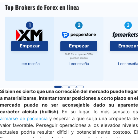
Top Brokers de Forex en línea
1
2
3
Empezar
Empezar
Empeza
El 81.3% al operar CFDs
pierden dinero
Leer reseña
Leer reseña
Leer reseñ
Si bien es cierto que una corrección del mercado puede llegar
a materializarse, intentar tomar posiciones a corto plazo en el
mercado puede no ser aconsejable dado su aparente
carácter alcista (bullish).
En su lugar, lo más sensato es
armarse de paciencia
y esperar a que surja una propuesta d
valor favorable. Perseguir operaciones a los elevados niveles
actuales podría resultar difícil y potencialmente costoso. El