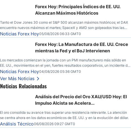
Unidos.
Forex Hoy: Principales Índices de EE. UU.
Alcanzan Máximos Históricos
Tanto el Dow Jones 30 como el S&P 500 alcanzan máximos históricos; el DAX
encuentra nuevos máximos el martes; SpaceX y AMD son golpeados tras las
llamadas de ganancias; el petróleo crudo cae por debajo de los $80 con nuevas
Noticias Forex Hoy
05/08/2026 06:33 GMT0
esperanzas; el dólar estadounidense continúa intentando estabilizarse frente al
yen; el peso mexicano ve un repunte a medida que las tasas caen en EE. UU.
Forex Hoy: La Manufactura de EE. UU. Crece
mientras la Fed y el BoJ Intervienen
Los mercados comienzan la jornada con un PMI manufacturero más sólido en
EE. UU., movimientos en el yen, fuertes resultados corporativos, un incidente de
seguridad en Bitcoin y nuevas señales desde el mercado del petróleo.
Noticias Forex Hoy
04/08/2026 05:36 GMT0
Ver Más Noticias
Noticias Relacionadas
Análisis del Precio del Oro XAU/USD Hoy: El
Impulso Alcista se Acelera...
El oro consolida su avance tras superar una resistencia relevante. La atención
se centra ahora en los datos económicos de EE. UU. y en la evolución del dólar.
Análisis Técnico
06/08/2026 09:27 GMT0