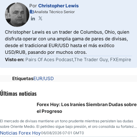
Por
Christopher Lewis
Analista Técnico Senior
Christopher Lewis es un trader de Columbus, Ohio, quien
disfruta operar con una amplia gama de pares de divisas,
desde el tradicional EUR/USD hasta el más exótico
USD/RUB, pasando por muchos otros.
Visto en:
Pairs Of Aces Podcast,The Trader Guy, FXEmpire
Etiquetas
EUR/USD
Últimas noticias
Forex Hoy: Los Iraníes Siembran Dudas sobre
el Progreso
El mercado de divisas mantiene un tono prudente mientras persisten las dudas
sobre Oriente Medio. El petróleo sigue bajo presión, el oro consolida su fortaleza
y los operadores esperan nuevas referencias económicas desde Estados
Noticias Forex Hoy
06/08/2026 07:01 GMT0