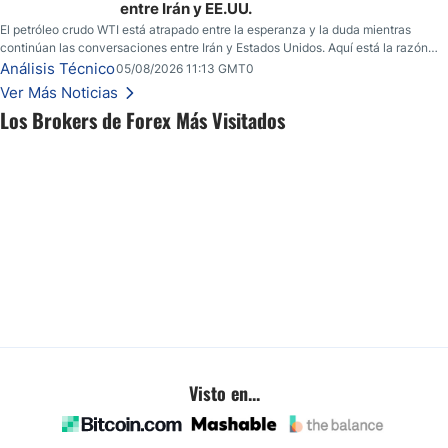
entre Irán y EE.UU.
El petróleo crudo WTI está atrapado entre la esperanza y la duda mientras
continúan las conversaciones entre Irán y Estados Unidos. Aquí está la razón
por la que los traders pueden querer pensarlo dos veces antes de tomar partido
Análisis Técnico
05/08/2026 11:13 GMT0
en este momento.
Ver Más Noticias
Los Brokers de Forex Más Visitados
Visto en...