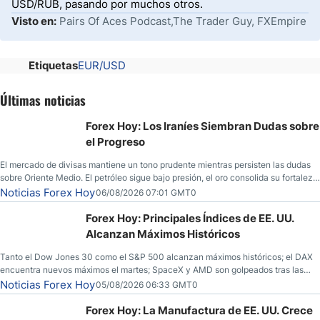
USD/RUB, pasando por muchos otros.
Visto en:
Pairs Of Aces Podcast,The Trader Guy, FXEmpire
Etiquetas
EUR/USD
Últimas noticias
Forex Hoy: Los Iraníes Siembran Dudas sobre
el Progreso
El mercado de divisas mantiene un tono prudente mientras persisten las dudas
sobre Oriente Medio. El petróleo sigue bajo presión, el oro consolida su fortaleza
y los operadores esperan nuevas referencias económicas desde Estados
Noticias Forex Hoy
06/08/2026 07:01 GMT0
Unidos.
Forex Hoy: Principales Índices de EE. UU.
Alcanzan Máximos Históricos
Tanto el Dow Jones 30 como el S&P 500 alcanzan máximos históricos; el DAX
encuentra nuevos máximos el martes; SpaceX y AMD son golpeados tras las
llamadas de ganancias; el petróleo crudo cae por debajo de los $80 con nuevas
Noticias Forex Hoy
05/08/2026 06:33 GMT0
esperanzas; el dólar estadounidense continúa intentando estabilizarse frente al
yen; el peso mexicano ve un repunte a medida que las tasas caen en EE. UU.
Forex Hoy: La Manufactura de EE. UU. Crece