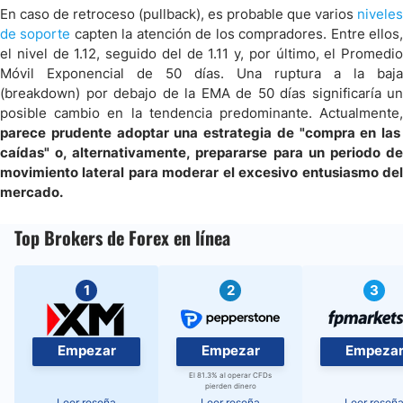
En caso de retroceso (pullback), es probable que varios
niveles
de soporte
capten la atención de los compradores. Entre ellos
el nivel de 1.12, seguido del de 1.11 y, por último, el Promedio
Móvil Exponencial de 50 días. Una ruptura a la baja
(breakdown) por debajo de la EMA de 50 días significaría un
posible cambio en la tendencia predominante. Actualmente,
parece prudente adoptar una estrategia de "compra en las
caídas" o, alternativamente, prepararse para un periodo de
movimiento lateral para moderar el excesivo entusiasmo del
mercado.
Top Brokers de Forex en línea
1
2
3
Empezar
Empezar
Empeza
El 81.3% al operar CFDs
pierden dinero
Leer reseña
Leer reseña
Leer reseñ