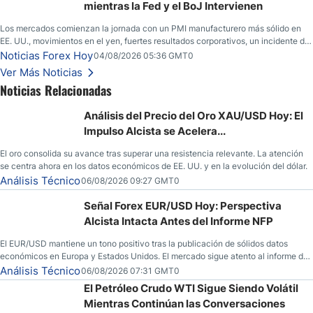
mientras la Fed y el BoJ Intervienen
Los mercados comienzan la jornada con un PMI manufacturero más sólido en
EE. UU., movimientos en el yen, fuertes resultados corporativos, un incidente de
seguridad en Bitcoin y nuevas señales desde el mercado del petróleo.
Noticias Forex Hoy
04/08/2026 05:36 GMT0
Ver Más Noticias
Noticias Relacionadas
Análisis del Precio del Oro XAU/USD Hoy: El
Impulso Alcista se Acelera...
El oro consolida su avance tras superar una resistencia relevante. La atención
se centra ahora en los datos económicos de EE. UU. y en la evolución del dólar.
Análisis Técnico
06/08/2026 09:27 GMT0
Señal Forex EUR/USD Hoy: Perspectiva
Alcista Intacta Antes del Informe NFP
El EUR/USD mantiene un tono positivo tras la publicación de sólidos datos
económicos en Europa y Estados Unidos. El mercado sigue atento al informe de
empleo estadounidense y a la evolución del escenario geopolítico.
Análisis Técnico
06/08/2026 07:31 GMT0
El Petróleo Crudo WTI Sigue Siendo Volátil
Mientras Continúan las Conversaciones