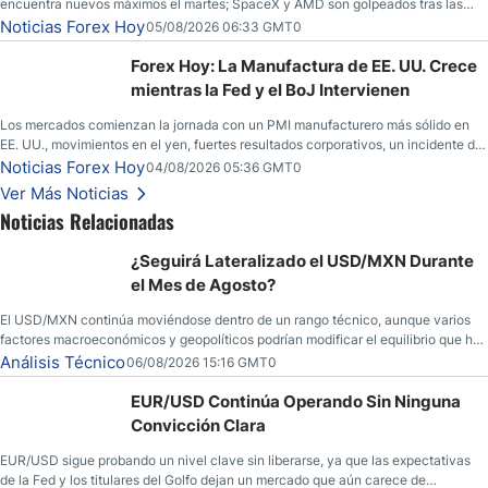
encuentra nuevos máximos el martes; SpaceX y AMD son golpeados tras las
llamadas de ganancias; el petróleo crudo cae por debajo de los $80 con nuevas
Noticias Forex Hoy
05/08/2026 06:33 GMT0
esperanzas; el dólar estadounidense continúa intentando estabilizarse frente al
yen; el peso mexicano ve un repunte a medida que las tasas caen en EE. UU.
Forex Hoy: La Manufactura de EE. UU. Crece
mientras la Fed y el BoJ Intervienen
Los mercados comienzan la jornada con un PMI manufacturero más sólido en
EE. UU., movimientos en el yen, fuertes resultados corporativos, un incidente de
seguridad en Bitcoin y nuevas señales desde el mercado del petróleo.
Noticias Forex Hoy
04/08/2026 05:36 GMT0
Ver Más Noticias
Noticias Relacionadas
¿Seguirá Lateralizado el USD/MXN Durante
el Mes de Agosto?
El USD/MXN continúa moviéndose dentro de un rango técnico, aunque varios
factores macroeconómicos y geopolíticos podrían modificar el equilibrio que ha
dominado al mercado en las últimas semanas.
Análisis Técnico
06/08/2026 15:16 GMT0
EUR/USD Continúa Operando Sin Ninguna
Convicción Clara
EUR/USD sigue probando un nivel clave sin liberarse, ya que las expectativas
de la Fed y los titulares del Golfo dejan un mercado que aún carece de