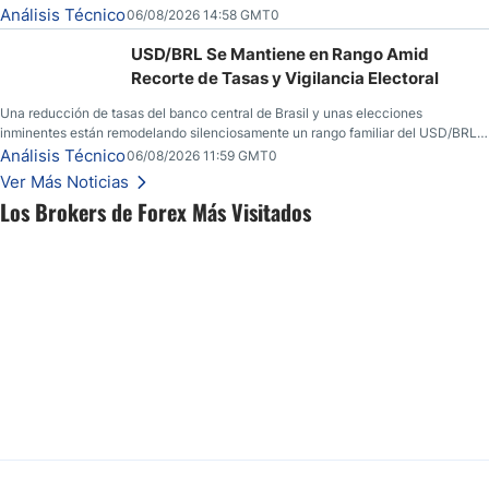
convicción real.
Análisis Técnico
06/08/2026 14:58 GMT0
USD/BRL Se Mantiene en Rango Amid
Recorte de Tasas y Vigilancia Electoral
Una reducción de tasas del banco central de Brasil y unas elecciones
inminentes están remodelando silenciosamente un rango familiar del USD/BRL.
Una reducción de tasas por parte del banco central de Brasil y unas elecciones
Análisis Técnico
06/08/2026 11:59 GMT0
inminentes están remodelando silenciosamente un rango familiar del USD/BRL.
Ver Más Noticias
Esto es lo que los traders están observando a continuación.
Los Brokers de Forex Más Visitados