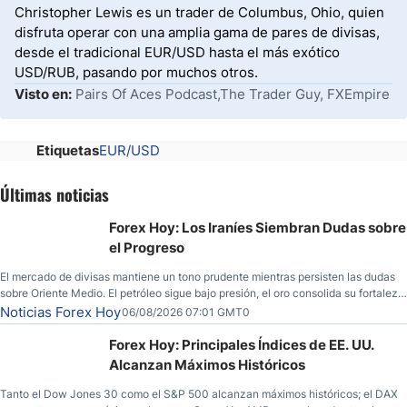
Christopher Lewis es un trader de Columbus, Ohio, quien
disfruta operar con una amplia gama de pares de divisas,
desde el tradicional EUR/USD hasta el más exótico
USD/RUB, pasando por muchos otros.
Visto en:
Pairs Of Aces Podcast,The Trader Guy, FXEmpire
Etiquetas
EUR/USD
Últimas noticias
Forex Hoy: Los Iraníes Siembran Dudas sobre
el Progreso
El mercado de divisas mantiene un tono prudente mientras persisten las dudas
sobre Oriente Medio. El petróleo sigue bajo presión, el oro consolida su fortaleza
y los operadores esperan nuevas referencias económicas desde Estados
Noticias Forex Hoy
06/08/2026 07:01 GMT0
Unidos.
Forex Hoy: Principales Índices de EE. UU.
Alcanzan Máximos Históricos
Tanto el Dow Jones 30 como el S&P 500 alcanzan máximos históricos; el DAX