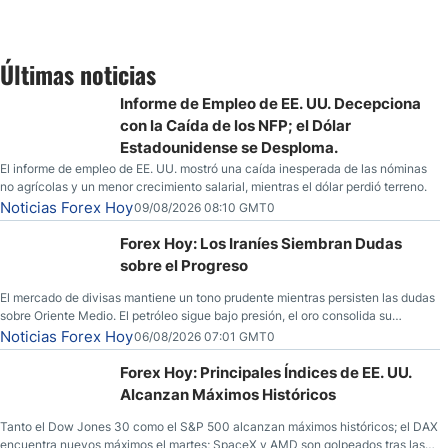
Últimas noticias
Informe de Empleo de EE. UU. Decepciona
con la Caída de los NFP; el Dólar
Estadounidense se Desploma.
El informe de empleo de EE. UU. mostró una caída inesperada de las nóminas
no agrícolas y un menor crecimiento salarial, mientras el dólar perdió terreno.
Noticias Forex Hoy
09/08/2026 08:10 GMT0
Forex Hoy: Los Iraníes Siembran Dudas
sobre el Progreso
El mercado de divisas mantiene un tono prudente mientras persisten las dudas
sobre Oriente Medio. El petróleo sigue bajo presión, el oro consolida su
fortaleza y los operadores esperan nuevas referencias económicas desde
Noticias Forex Hoy
06/08/2026 07:01 GMT0
Estados Unidos.
Forex Hoy: Principales Índices de EE. UU.
Alcanzan Máximos Históricos
Tanto el Dow Jones 30 como el S&P 500 alcanzan máximos históricos; el DAX
encuentra nuevos máximos el martes; SpaceX y AMD son golpeados tras las