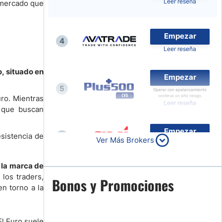
Leer reseña
l mercado que
Noticias de Brokers
Empezar
4
Leer reseña
o, situado en
Empezar
5
Operar con apalancamiento
conlleva un alto riesgo.
uro. Mientras
Leer reseña
s que buscan
Empezar
esistencia de
6
Ver Más Brokers
Leer reseña
 la marca de
los traders,
Empezar
Bonos y Promociones
7
en torno a la
Leer reseña
El Euro suele