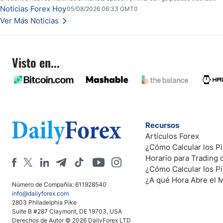
llamadas de ganancias; el petróleo crudo cae por debajo de los $80 con
Noticias Forex Hoy
05/08/2026 06:33 GMT0
nuevas esperanzas; el dólar estadounidense continúa intentando estabilizarse
Ver Más Noticias
frente al yen; el peso mexicano ve un repunte a medida que las tasas caen en
EE. UU.
Visto en...
Recursos
Artículos Forex
¿Cómo Calcular los Pi
Horario para Trading
¿Cómo Calcular los P
¿A qué Hora Abre el 
Número de Compañía: 611928540
info@dailyforex.com
2803 Philadelphia Pike
Suite B #287 Claymont, DE 19703, USA
Derechos de Autor © 2026 DailyForex LTD