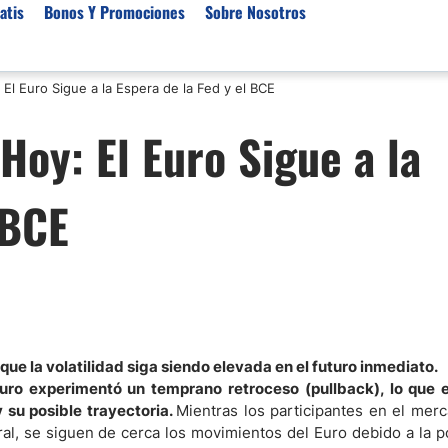
atis
Bonos Y Promociones
Sobre Nosotros
l Euro Sigue a la Espera de la Fed y el BCE
 de Broker
Empresas de Fondeo
Noticias del Mercados
oy: El Euro Sigue a la
rs Regulados
Lista de Mejores Prop F
Análisis Forex
rs Para Scalping
Empresas de Fondeo en
Señales Forex Gratis
 BCE
Unidos
r Oro
El Oro va a Subir o Baja
Empresas de Fondeo de
rs de Trading Automático
Tendencia Euro Próxim
ivisas
r para Metatrader 4
Noticias Forex Diarias
rs por Categoría
Mercado de Acciones 
Cacao
/USD)
 que la volatilidad siga siendo elevada en el futuro inmediato.
Euro experimentó un temprano retroceso (pullback), lo que 
aterias Primas
 su posible trayectoria.
Mientras los participantes en el mer
al, se siguen de cerca los movimientos del Euro debido a la p