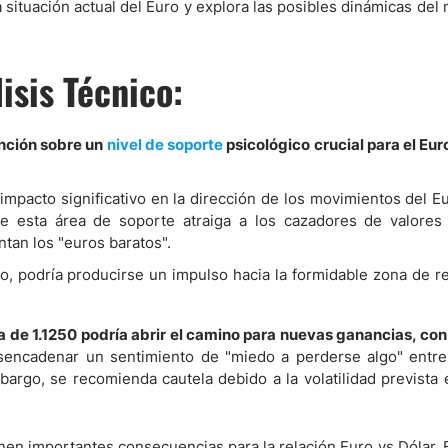
la situación actual del Euro y explora las posibles dinámicas de
ndices
sis Técnico:
ención sobre un
nivel de soporte
psicológico crucial para el Eur
re (MELI)
cciones
impacto significativo en la dirección de los movimientos del E
ue esta área de soporte atraiga a los cazadores de valore
ntan los "euros baratos".
o, podría producirse un impulso hacia la formidable zona de r
ia de 1.1250 podría abrir el camino para nuevas ganancias, con
encadenar un sentimiento de "miedo a perderse algo" entre 
argo, se recomienda cautela debido a la volatilidad prevista 
enen importantes consecuencias para la relación Euro vs Dólar. 