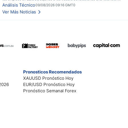
cautelosa ante un fin de semana incierto.
Análisis Técnico
09/08/2026 09:16 GMT0
Ver Más Noticias
Pronosticos Recomendados
XAUUSD Pronóstico Hoy
2026
EUR/USD Pronóstico Hoy
Pronóstico Semanal Forex