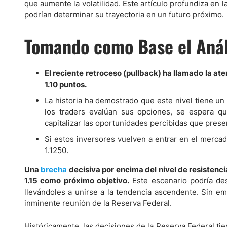
Ecuador
que aumente la volatilidad. Este artículo profundiza en 
podrían determinar su trayectoria en un futuro próximo.
Paraguay
Nasdaq 100
S&P 500
Peru
IBEX 35
Todos los í
Tomando como Base el Análi
Panama
Acciones
Latinoamérica
El reciente retroceso (pullback) ha llamado la at
Nvidia (NVDA)
Mercado Lib
Bolivia
1.10 puntos.
Banco Santander (SAN)
Todas las A
Nicaragua
La historia ha demostrado que este nivel tiene un 
Estados Unidos
los traders evalúan sus opciones, se espera q
capitalizar las oportunidades percibidas que prese
Si estos inversores vuelven a entrar en el mercad
1.1250.
Una
brecha
decisiva por encima del nivel de resistenc
1.15 como próximo objetivo.
Este escenario podría des
llevándoles a unirse a la tendencia ascendente. Sin emb
inminente reunión de la Reserva Federal.
Históricamente, las decisiones de la Reserva Federal ti