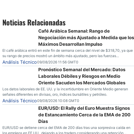
Noticias Relacionadas
Café Arábica Semanal: Rango de
Negociación más Ajustado a Medida que los
Máximos Desarrollan Impulso
El café arábica entró en este fin de semana cerca del nivel de $318,70, ya que
su rango de precios mostró un ámbito más ajustado, pero las fuerzas
especulativas también están mostrando señales de que una mayor volatilidad
Análisis Técnico
09/08/2026 11:56 GMT0
podría estar en el horizonte para la mercancía.
Pronóstico Semanal del Mercado: Datos
Laborales Débiles y Riesgos en Medio
Oriente Sacuden los Mercados Globales
Los datos laborales de EE. UU. y la incertidumbre en Oriente Medio generan
señales diferentes en divisas, oro, índices bursátiles y petróleo.
Análisis Técnico
09/08/2026 10:08 GMT0
EUR/USD: El Rally del Euro Muestra Signos
de Estancamiento Cerca de la EMA de 200
Días
EUR/USD se detiene cerca del EMA de 200 días tras una sorpresiva caída en
los empleos en EE.UU., dejando a los traders considerando una retención