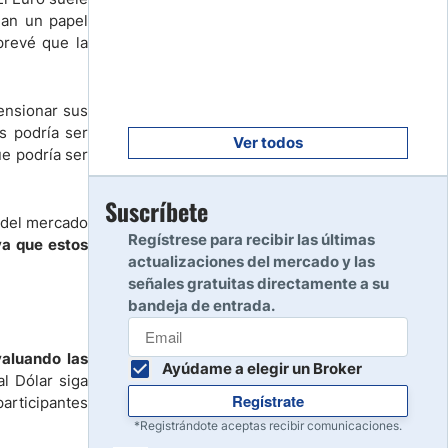
Empezar
8
ñan un papel
Leer reseña
prevé que la
Empezar
ensionar sus
9
as podría ser
Leer reseña
Ver todos
ue podría ser
Empezar
Suscríbete
10
o del mercado
Leer reseña
Regístrese para recibir las últimas
ya que estos
actualizaciones del mercado y las
señales gratuitas directamente a su
bandeja de entrada.
valuando las
Ayúdame a elegir un Broker
l Dólar siga
Regístrate
participantes
*Registrándote aceptas recibir comunicaciones.