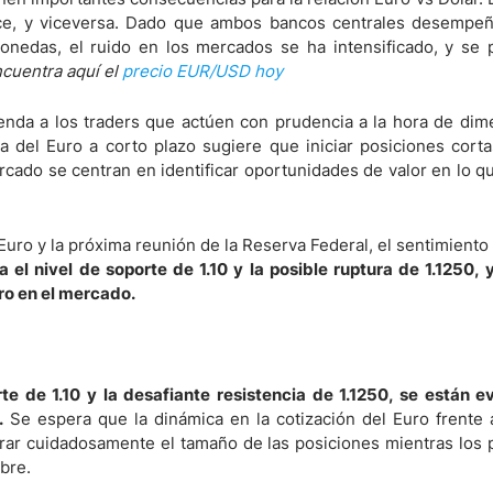
lece, y viceversa. Dado que ambos bancos centrales desempe
onedas, el ruido en los mercados se ha intensificado, y se 
cuentra aquí el
precio EUR/USD hoy
enda a los traders que actúen con prudencia a la hora de dim
ia del Euro a corto plazo sugiere que iniciar posiciones cort
ercado se centran en identificar oportunidades de valor en lo q
 Euro y la próxima reunión de la Reserva Federal, el sentimient
 el nivel de soporte de 1.10 y la posible ruptura de 1.1250, 
ro en el mercado.
rte de 1.10 y la desafiante resistencia de 1.1250, se están e
.
Se espera que la dinámica en la cotización del Euro frente a
erar cuidadosamente el tamaño de las posiciones mientras los 
bre.