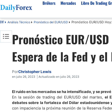
Brókers
Mercados
Libro De Trading Gr
Pronóstico EUR/USD Hoy: E
Análisis Técnico
Pronóstico del EUR/USD
DF
Mejores Brokers por País
Activos populares
Acerca de DailyForex
Tipos
Pronóstico EUR/USD H
España
Sobre Nosotros
Broke
Divisas
Argentina
Política editorial
Broke
USD/MXN
USD/JPY
Espera de la Fed y el
Rep. Dominicana
Cómo generamos ingresos
Broke
EUR/USD
USD/COP
Mexico
Nuestra metodología
Broke
USD/PEN
Todas las D
Colombia
Índice de confianza
Broke
Por
Christopher Lewis
Materias Primas
Costa Rica
Por qué confiar en nosotros
Broke
en julio 26, 2023 | Actualizado en julio 26, 2023
Venezuela
Precio del Cafe
Precio del 
Guatemala
Oro (XAU/USD)
Plata (XAG
El ruido en los mercados se ha intensificado, y se prevé
En la sesión de trading del EUR/USD del martes,
el 
Cuba
Petróleo WTI
Todas las M
debates sobre la fortaleza del Dólar estadounidense y
El Salvador
con impaciencia la próxima reunión de la Reserva Feder
Indices