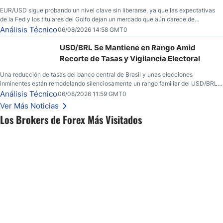
EUR/USD sigue probando un nivel clave sin liberarse, ya que las expectativas
de la Fed y los titulares del Golfo dejan un mercado que aún carece de
convicción real.
Análisis Técnico
06/08/2026 14:58 GMT0
USD/BRL Se Mantiene en Rango Amid
Recorte de Tasas y Vigilancia Electoral
Una reducción de tasas del banco central de Brasil y unas elecciones
inminentes están remodelando silenciosamente un rango familiar del USD/BRL.
Una reducción de tasas por parte del banco central de Brasil y unas elecciones
Análisis Técnico
06/08/2026 11:59 GMT0
inminentes están remodelando silenciosamente un rango familiar del USD/BRL.
Ver Más Noticias
Esto es lo que los traders están observando a continuación.
Los Brokers de Forex Más Visitados