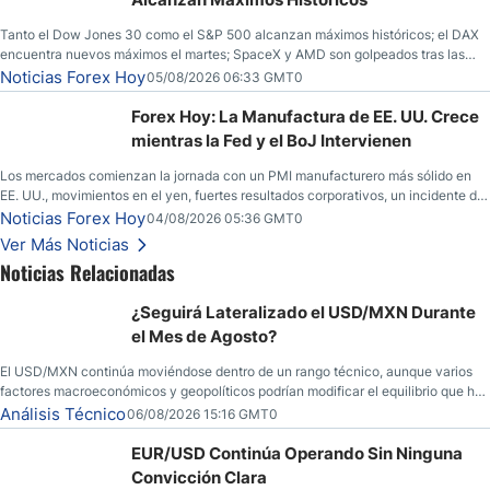
Tanto el Dow Jones 30 como el S&P 500 alcanzan máximos históricos; el DAX
encuentra nuevos máximos el martes; SpaceX y AMD son golpeados tras las
llamadas de ganancias; el petróleo crudo cae por debajo de los $80 con nuevas
Noticias Forex Hoy
05/08/2026 06:33 GMT0
esperanzas; el dólar estadounidense continúa intentando estabilizarse frente al
yen; el peso mexicano ve un repunte a medida que las tasas caen en EE. UU.
Forex Hoy: La Manufactura de EE. UU. Crece
mientras la Fed y el BoJ Intervienen
Los mercados comienzan la jornada con un PMI manufacturero más sólido en
EE. UU., movimientos en el yen, fuertes resultados corporativos, un incidente de
seguridad en Bitcoin y nuevas señales desde el mercado del petróleo.
Noticias Forex Hoy
04/08/2026 05:36 GMT0
Ver Más Noticias
Noticias Relacionadas
¿Seguirá Lateralizado el USD/MXN Durante
el Mes de Agosto?
El USD/MXN continúa moviéndose dentro de un rango técnico, aunque varios
factores macroeconómicos y geopolíticos podrían modificar el equilibrio que ha
dominado al mercado en las últimas semanas.
Análisis Técnico
06/08/2026 15:16 GMT0
EUR/USD Continúa Operando Sin Ninguna
Convicción Clara