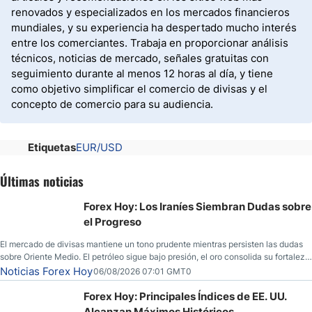
renovados y especializados en los mercados financieros
mundiales, y su experiencia ha despertado mucho interés
entre los comerciantes. Trabaja en proporcionar análisis
técnicos, noticias de mercado, señales gratuitas con
seguimiento durante al menos 12 horas al día, y tiene
como objetivo simplificar el comercio de divisas y el
concepto de comercio para su audiencia.
Etiquetas
EUR/USD
Últimas noticias
Forex Hoy: Los Iraníes Siembran Dudas sobre
el Progreso
El mercado de divisas mantiene un tono prudente mientras persisten las dudas
sobre Oriente Medio. El petróleo sigue bajo presión, el oro consolida su fortaleza
y los operadores esperan nuevas referencias económicas desde Estados
Noticias Forex Hoy
06/08/2026 07:01 GMT0
Unidos.
Forex Hoy: Principales Índices de EE. UU.
Alcanzan Máximos Históricos